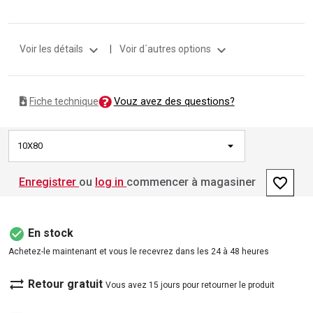
expand_more
expand_more
Voir les détails
|
Voir d´autres options
Vouz avez des questions?
Fiche technique
10X80
favorite_border
Enregistrer
ou
log in
commencer à magasiner
check_circle
En stock
Achetez-le maintenant et vous le recevrez dans les 24 à 48 heures
sync_alt
Retour gratuit
Vous avez 15 jours pour retourner le produit