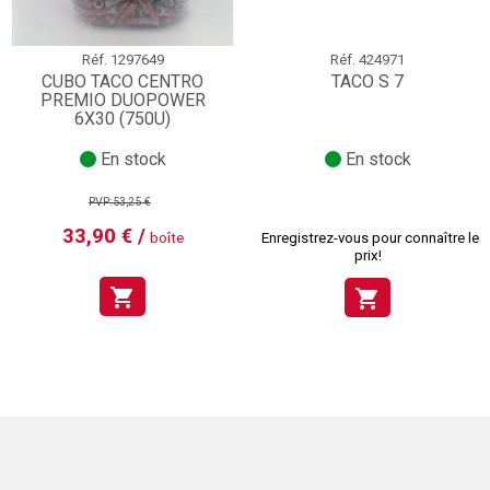
Réf.
1297649
Réf.
424971
CUBO TACO CENTRO
TACO S 7
PREMIO DUOPOWER
6X30 (750U)
En stock
En stock
PVP:53,25 €
33,90 € /
boîte
Enregistrez-vous pour connaître le
prix!
shopping_cart
shopping_cart