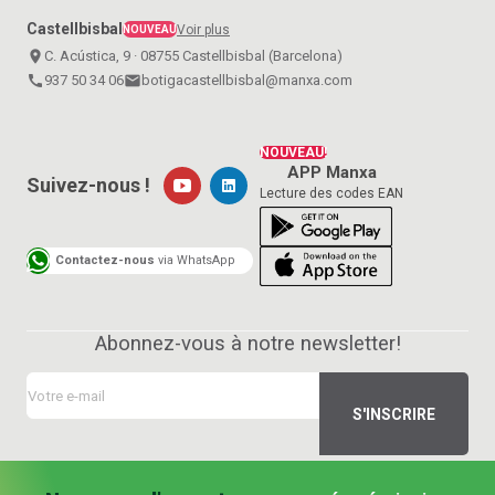
Castellbisbal
Voir plus
NOUVEAU
place
C. Acústica, 9 · 08755 Castellbisbal (Barcelona)
call
937 50 34 06
email
botigacastellbisbal@manxa.com
NOUVEAU!
APP Manxa
Suivez-nous !
Lecture des codes EAN
Contactez-nous
via WhatsApp
Abonnez-vous à notre newsletter!