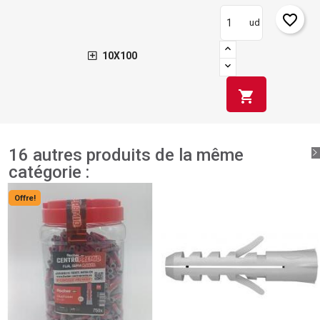
favorite_border
ud
10X100
shopping_cart
16 autres produits de la même
catégorie :
Offre!