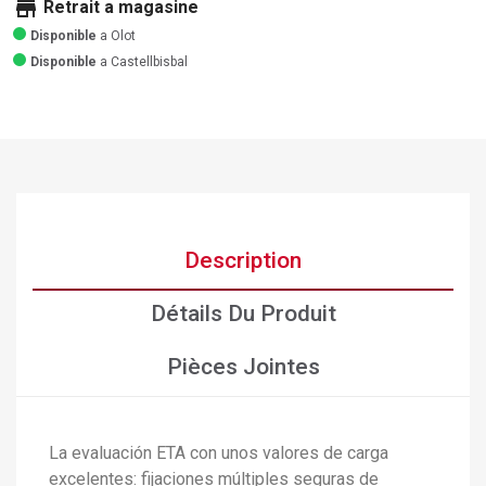
store
Retrait a magasine
Disponible
a Olot
Disponible
a Castellbisbal
Description
Détails Du Produit
Pièces Jointes
La evaluación ETA con unos valores de carga
excelentes: fijaciones múltiples seguras de