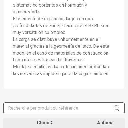
sistemas no portantes en hormigón y
mampostería.
El elemento de expansión largo con dos
profundidades de anclaje hace que el SXRL sea
muy versátil en su empleo.
La carga se distribuye uniformemente en el
material gracias a la geometría del taco. De este
modo, en el caso de materiales de construcción
×
Créer une liste d'envies
×
finos no se estropean las traversas.
Connexion
Montaje sencillo: en las colocaciones profundas,
las nervaduras impiden que el taco gire también.
×
Ajouter à ma liste d'envies
Nom de la liste d'envies
Vous devez être connecté pour ajouter des produits à
votre liste d'envies.
add_circle_outline
Créer une nouvelle liste
Connexion
Annuler
Créer une liste d'envies
Annuler
Choix
Actions