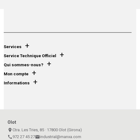
+
Services
+
Service Technique Officiel
+
Qui sommes-nous?
+
Mon compte
+
Informations
Olot
place
Ctra. Les Tries, 85 · 17800 Olot (Girona)
call
972 27 45 27
email
industrial@manxa.com