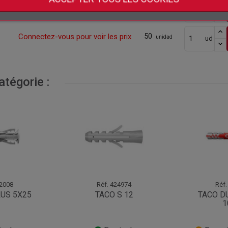
50
Connectez-vous pour voir les prix
unidad
ud
50
Connectez-vous pour voir les prix
unidad
ud
tégorie :
2008
Réf.
424974
Réf.
LUS 5X25
TACO S 12
TACO D
1