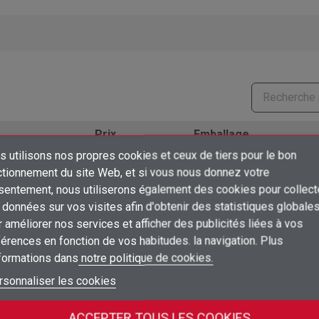
Prix
Emballage
 utilisons nos propres cookies et ceux de tiers pour le bon
50
Connectez-vous pour voir les prix
×
unidad
ud
ctionnement du site Web, et si vous nous donnez votre
Créer une liste d'envies
sentement, nous utiliserons également des cookies pour collect
Connexion
données sur vos visites afin d'obtenir des statistiques globale
50
Connectez-vous pour voir les prix
unidad
ud
×
 améliorer nos services et afficher des publicités liées à vos
Ajouter à ma liste d'envies
Nom de la liste d'envies
Vous devez être connecté pour ajouter des produits à votre liste d'envies
érences en fonction de vos habitudes. la navigation. Plus
50
Connectez-vous pour voir les prix
unidad
ud
nformations dans
notre politique de cookies.
add_circle_outline
Créer une nouvelle liste
Connexion
Annuler
rsonnaliser les cookies
50
Créer une liste d'envies
Connectez-vous pour voir les prix
Annuler
unidad
ud
ACCEPTER TOUS LES COOKIES