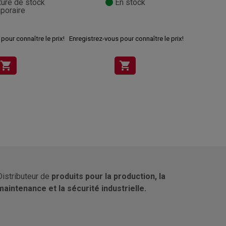
ture de stock
En stock
poraire
pour connaître le prix!
Enregistrez-vous pour connaître le prix!
Enregistrez-v
shopping_cart
shopping_cart
Distributeur de
produits pour la production, la
maintenance et la sécurité industrielle.