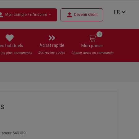
expand_more
FR
rson
person
Mon compte / m'inscrire
Devenir client
expand_more
0
Achat rapide
es habituels
Mon panier
Écrivez les codes
s les plus consommés
Choisir devis ou commande
US
nisseur 540129