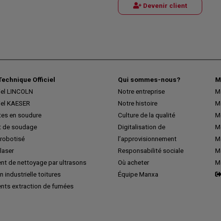
Devenir client
Technique Officiel
Qui sommes-nous?
M
iel LINCOLN
Notre entreprise
M
iel KAESER
Notre histoire
M
tes en soudure
Culture de la qualité
M
 de soudage
Digitalisation de
Me
robotisé
l’approvisionnement
M
laser
Responsabilité sociale
Me
nt de nettoyage par ultrasons
Où acheter
M
n industrielle toitures
Équipe Manxa
nts extraction de fumées