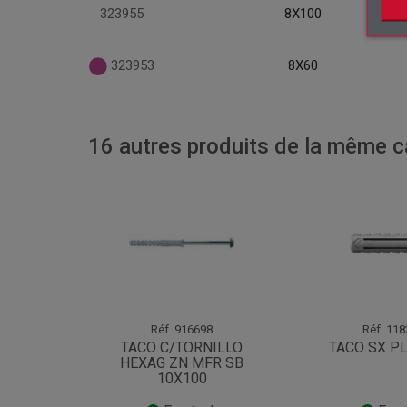
323955
8X100
323953
8X60
16 autres produits de la même ca
Réf.
916698
Réf.
118
TACO C/TORNILLO
TACO SX P
HEXAG ZN MFR SB
10X100