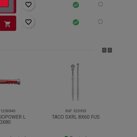
favorite_border
check_circle
shopping_cart
favorite_border
check_circle
shopping_cart
1256945
Réf.
323953
UOPOWER L
TACO SXRL 8X60 FUS
TACO 
0X80