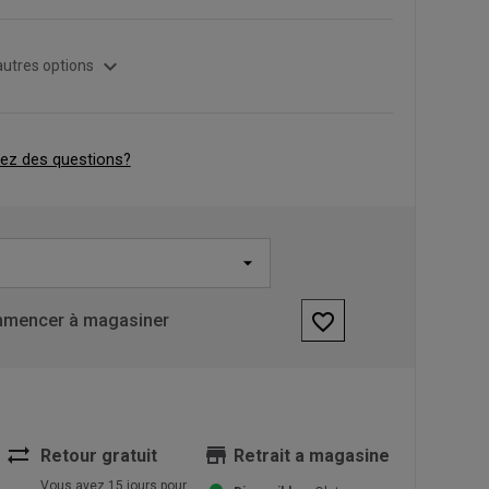
expand_more
autres options
ez des questions?
favorite_border
mencer à magasiner
sync_alt
store
Retour gratuit
Retrait a magasine
Vous avez 15 jours pour