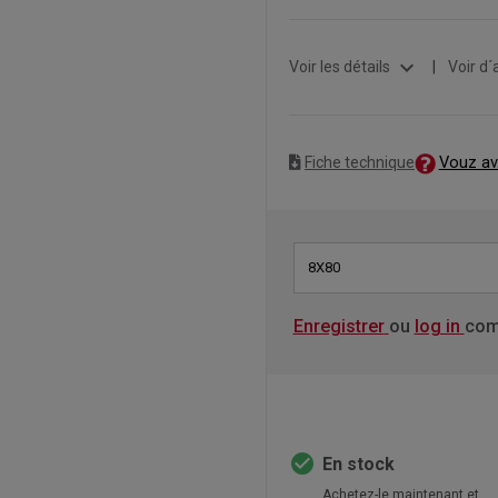
expand_more
Voir les détails
|
Voir d´
Vouz av
Fiche technique
8X80
Enregistrer
ou
log in
com
check_circle
En stock
Achetez-le maintenant et