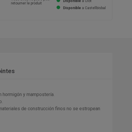
Disponible
a Olot
retourner le produit
Disponible
a Castellbisbal
intes
en hormigón y mampostería.
o.
 materiales de construcción finos no se estropean