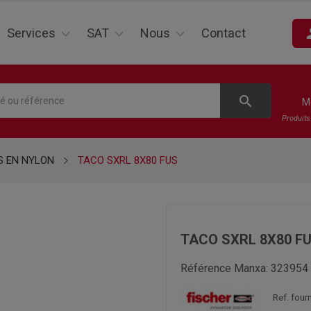
pe
Services
SAT
Nous
Contact
search
M
Produit
 EN NYLON
TACO SXRL 8X80 FUS
TACO SXRL 8X80 F
Référence Manxa:
323954
Ref. four