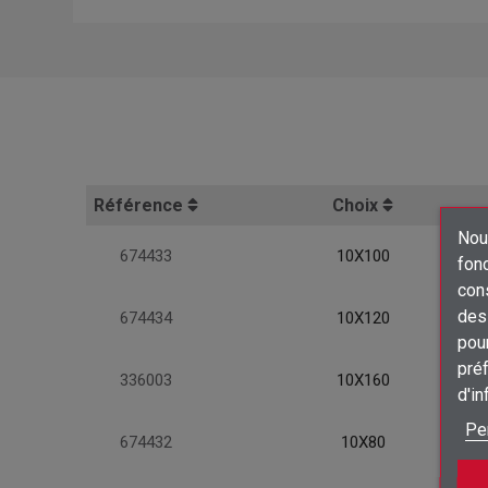
Référence
Choix
Nous
674433
10X100
fon
con
des 
674434
10X120
pour
préf
336003
10X160
d'i
Pe
674432
10X80