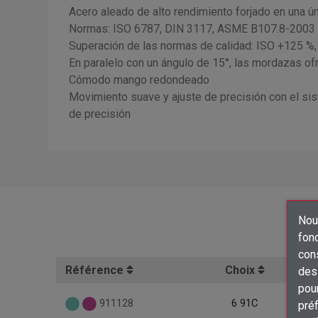
Acero aleado de alto rendimiento forjado en una ú
Normas: ISO 6787, DIN 3117, ASME B107.8-2003
Superación de las normas de calidad: ISO +125 
En paralelo con un ángulo de 15°, las mordazas ofr
Cómodo mango redondeado
Movimiento suave y ajuste de precisión con el sis
de precisión
Nous
fon
con
Référence
Choix
des 
pour
911128
6 91C
préf