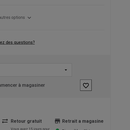
expand_more
autres options
ez des questions?
favorite_border
mencer à magasiner
sync_alt
store
Retour gratuit
Retrait a magasine
Vous avez 15 jours pour