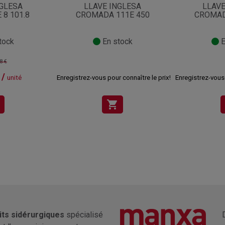
NGLESA
LLAVE INGLESA
LLAVE
 8 101.8
CROMADA 111E 450
CROMAD
tock
En stock
E
8 €
 /
unité
Enregistrez-vous pour connaître le prix!
Enregistrez-vous 
shopping_cart
its sidérurgiques
spécialisé