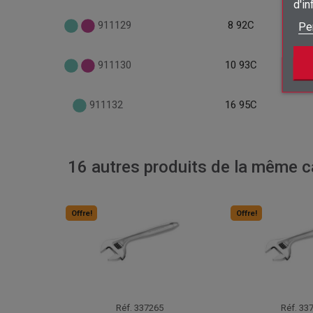
d'i
911129
8 92C
Pe
911130
10 93C
911132
16 95C
16 autres produits de la même ca
Offre!
Offre!
Réf.
337265
Réf.
337