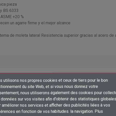
nica pieza
 y BS 6333
%, ASME +20 %
ecen un agarre firme y el mejor alcance
tema de moleta lateral Resistencia superior gracias al acero de 
 utilisons nos propres cookies et ceux de tiers pour le bon
×
ctionnement du site Web, et si vous nous donnez votre
Créer une liste d'envies
sentement, nous utiliserons également des cookies pour collect
Connexion
Prix
données sur vos visites afin d'obtenir des statistiques globale
×
 améliorer nos services et afficher des publicités liées à vos
Ajouter à ma liste d'envies
Nom de la liste d'envies
Vous devez être connecté pour ajouter des produits à votre liste d'envies
Connectez-vous pour voir les prix
érences en fonction de vos habitudes. la navigation. Plus
shopping_cart
ud