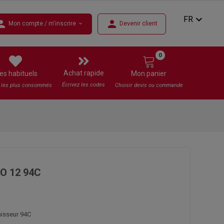
expand_more
FR
rson
person
Mon compte / m'inscrire
Devenir client
expand_more
0
Achat rapide
es habituels
Mon panier
Écrivez les codes
s les plus consommés
Choisir devis ou commande
O 12 94C
nisseur 94C