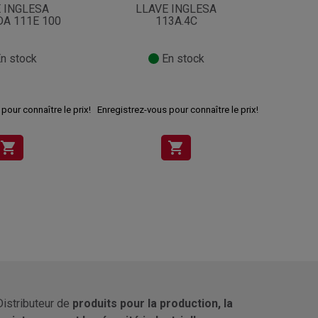
 INGLESA
LLAVE INGLESA
LL
A 111E 100
113A.4C
CROM
n stock
En stock
17
pour connaître le prix!
Enregistrez-vous pour connaître le prix!
shopping_cart
shopping_cart
Distributeur de
produits pour la production, la