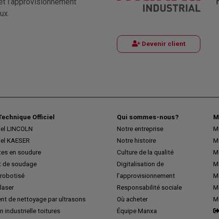
et l’approvisionnement
ux.
Devenir client
Technique Officiel
Qui sommes-nous?
M
iel LINCOLN
Notre entreprise
M
iel KAESER
Notre histoire
M
tes en soudure
Culture de la qualité
M
 de soudage
Digitalisation de
Me
robotisé
l’approvisionnement
M
laser
Responsabilité sociale
Me
nt de nettoyage par ultrasons
Où acheter
M
n industrielle toitures
Équipe Manxa