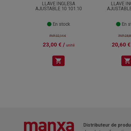
LLAVE INGLESA
LLAVE I
AJUSTABLE 10 101.10
AJUSTABLE
En stock
En s
PVP:32,14 €
PVP:28,8
23,00 € /
20,60 €
unité
shopping_cart
shopping_cart
Distributeur de produ