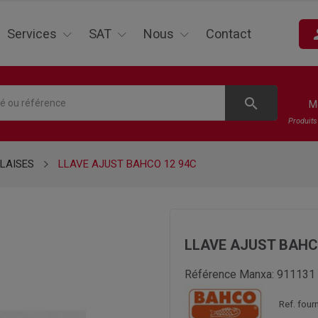
pe
Services
SAT
Nous
Contact
search
M
Produit
LAISES
LLAVE AJUST BAHCO 12 94C
LLAVE AJUST BAHC
Référence Manxa:
911131
Ref. four