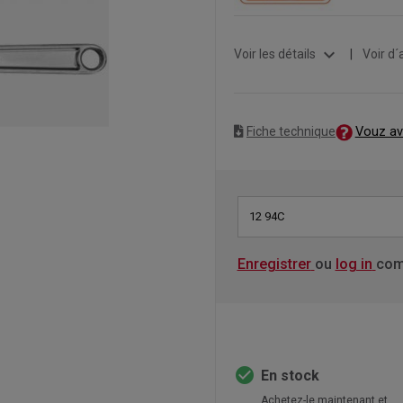
expand_more
Voir les détails
|
Voir d´
Vouz av
Fiche technique
12 94C
Enregistrer
ou
log in
com
check_circle
En stock
Achetez-le maintenant et