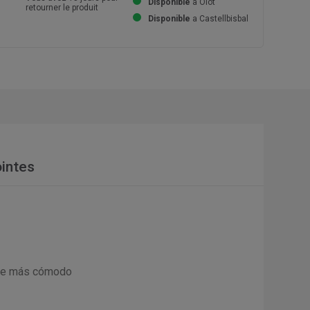
Disponible
a Olot
retourner le produit
Disponible
a Castellbisbal
intes
arre más cómodo