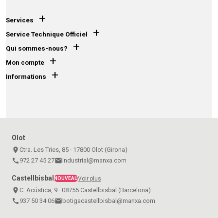
+
Services
+
Service Technique Officiel
+
Qui sommes-nous?
+
Mon compte
+
Informations
Olot
place
Ctra. Les Tries, 85 · 17800 Olot (Girona)
call
972 27 45 27
email
industrial@manxa.com
Castellbisbal
Voir plus
NOUVEAU
place
C. Acústica, 9 · 08755 Castellbisbal (Barcelona)
call
937 50 34 06
email
botigacastellbisbal@manxa.com