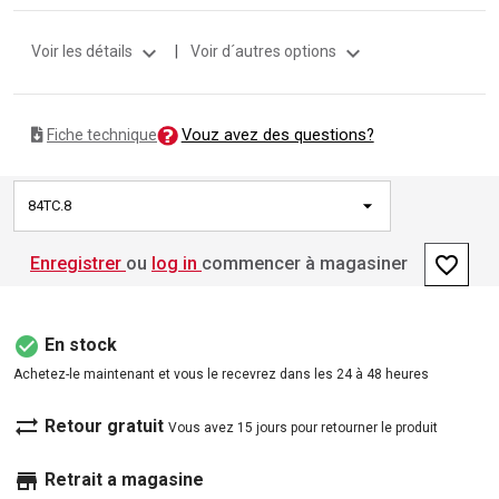
expand_more
expand_more
Voir les détails
|
Voir d´autres options
Vouz avez des questions?
Fiche technique
84TC.8
favorite_border
Enregistrer
ou
log in
commencer à magasiner
check_circle
En stock
Achetez-le maintenant et vous le recevrez dans les 24 à 48 heures
sync_alt
Retour gratuit
Vous avez 15 jours pour retourner le produit
store
Retrait a magasine