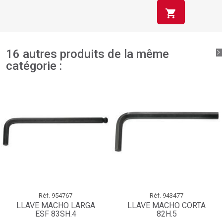
shopping_cart
16 autres produits de la même
catégorie :
Réf.
954767
Réf.
943477
LLAVE MACHO LARGA
LLAVE MACHO CORTA
ESF 83SH.4
82H.5