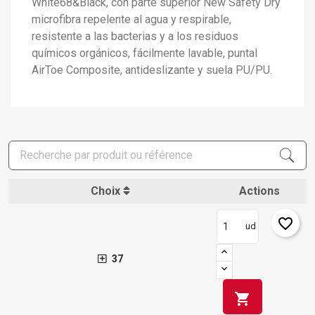
White68&Black, con parte superior New Safety Dry
microfibra repelente al agua y respirable,
resistente a las bacterias y a los residuos
químicos orgánicos, fácilmente lavable, puntal
AirToe Composite, antideslizante y suela PU/PU.
Choix
Actions
favorite_border
ud
37
shopping_cart