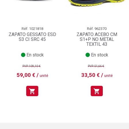
Réf.
1021818
Réf.
962370
ZAPATO GESSATO ESD
ZAPATO ACEBO CM
S3 CI SRC 45
S1+P NO METAL
TEXTIL 43
En stock
En stock
PVP:109,10 €
PVP:51,66 €
59,00 € /
33,50 € /
unité
unité
shopping_cart
shopping_cart