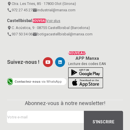
place
Ctra. Les Tries, 85 · 17800 Olot (Girona)
call
972 27 45 27
email
industrial@manxa.com
Castellbisbal
Voir plus
NOUVEAU
place
C. Acústica, 9 · 08755 Castellbisbal (Barcelona)
call
937 50 34 06
email
botigacastellbisbal@manxa.com
NOUVEAU!
APP Manxa
Suivez-nous !
Lecture des codes EAN
Contactez-nous
via WhatsApp
Abonnez-vous à notre newsletter!