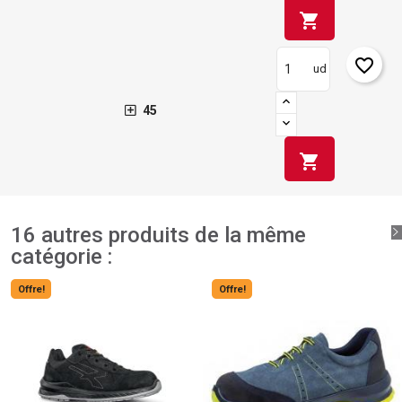
shopping_cart
favorite_border
ud
45
shopping_cart
16 autres produits de la même
catégorie :
Offre!
Offre!