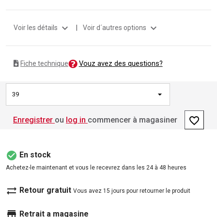
expand_more
expand_more
Voir les détails
|
Voir d´autres options
Vouz avez des questions?
Fiche technique
39
favorite_border
Enregistrer
ou
log in
commencer à magasiner
check_circle
En stock
Achetez-le maintenant et vous le recevrez dans les 24 à 48 heures
sync_alt
Retour gratuit
Vous avez 15 jours pour retourner le produit
store
Retrait a magasine