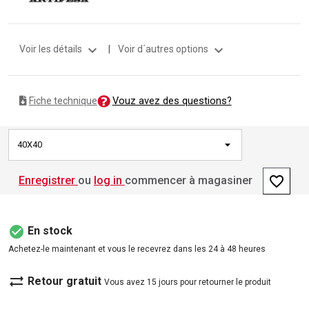
expand_more
expand_more
Voir les détails
|
Voir d´autres options
Vouz avez des questions?
Fiche technique
40X40
favorite_border
Enregistrer
ou
log in
commencer à magasiner
check_circle
En stock
Achetez-le maintenant et vous le recevrez dans les 24 à 48 heures
sync_alt
Retour gratuit
Vous avez 15 jours pour retourner le produit