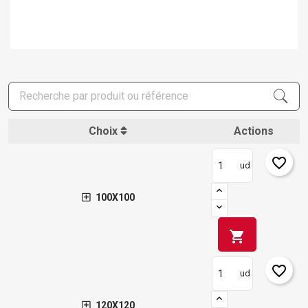
Choix
Actions
favorite_border
ud
100X100
shopping_cart
favorite_border
ud
120X120