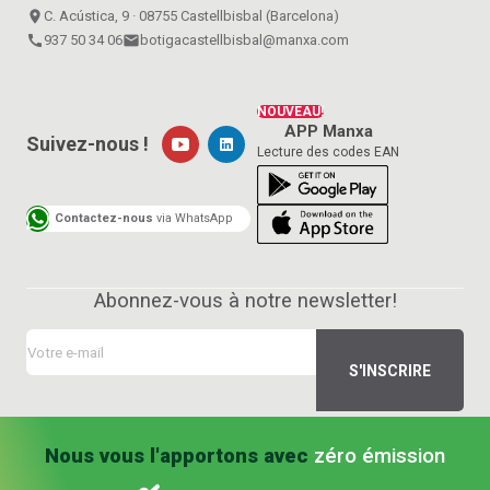
place
C. Acústica, 9 · 08755 Castellbisbal (Barcelona)
call
937 50 34 06
email
botigacastellbisbal@manxa.com
NOUVEAU!
APP Manxa
Suivez-nous !
Lecture des codes EAN
Contactez-nous
via WhatsApp
Abonnez-vous à notre newsletter!
Nous vous l'apportons avec
zéro émission