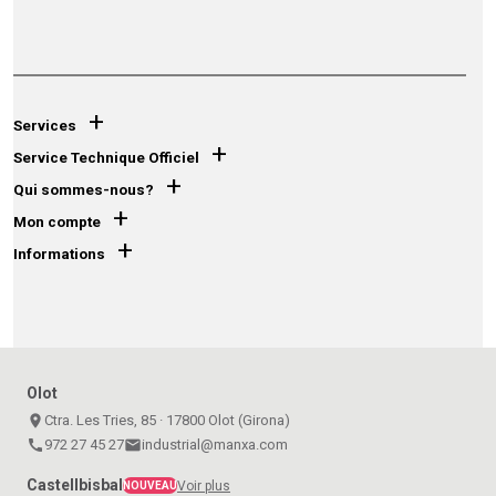
+
Services
+
Service Technique Officiel
+
Qui sommes-nous?
+
Mon compte
+
Informations
Olot
place
Ctra. Les Tries, 85 · 17800 Olot (Girona)
call
972 27 45 27
email
industrial@manxa.com
Castellbisbal
Voir plus
NOUVEAU