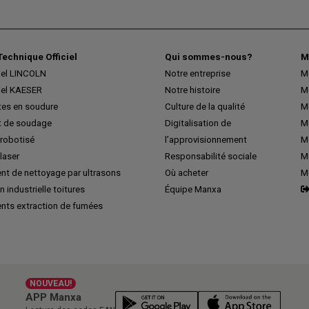
Technique Officiel
Qui sommes-nous?
M
iel LINCOLN
Notre entreprise
M
iel KAESER
Notre histoire
M
tes en soudure
Culture de la qualité
M
 de soudage
Digitalisation de
Me
robotisé
l’approvisionnement
M
laser
Responsabilité sociale
Me
nt de nettoyage par ultrasons
Où acheter
M
n industrielle toitures
Équipe Manxa
nts extraction de fumées
NOUVEAU!
APP Manxa