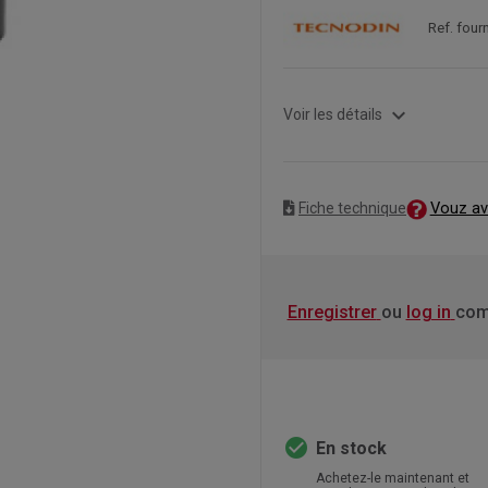
Ref. fou
expand_more
Voir les détails
Vouz av
Fiche technique
Enregistrer
ou
log in
com
check_circle
En stock
Achetez-le maintenant et