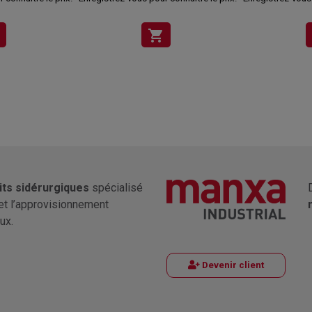
shopping_cart
its sidérurgiques
spécialisé
et l’approvisionnement
ux.
Devenir client