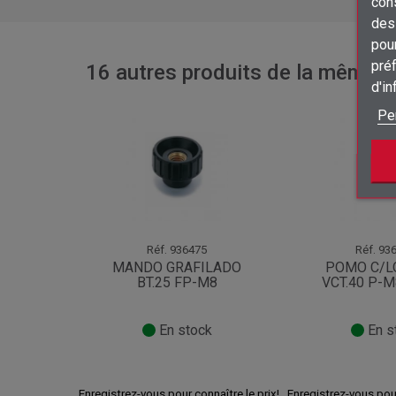
con
des 
pour
préf
16 autres produits de la même ca
d'i
Pe
Réf.
936475
Réf.
936
MANDO GRAFILADO
POMO C/L
BT.25 FP-M8
VCT.40 P-
En stock
En s
Enregistrez-vous pour connaître le prix!
Enregistrez-vous pour