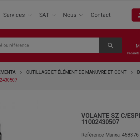
pe
Services
SAT
Nous
Contact
search
M
Produit
EMENTA
OUTILLAGE ET ÉLÉMENT DE MANUVRE ET CONT
2430507
VOLANTE SZ C/ESP
11002430507
Référence Manxa:
458376