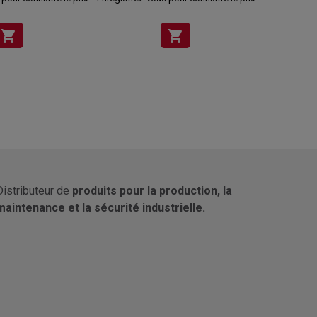
shopping_cart
shopping_cart
Distributeur de
produits pour la production, la
maintenance et la sécurité industrielle.