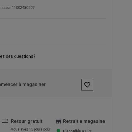
rnisseur 11002430507
ez des questions?
favorite_border
mencer à magasiner
sync_alt
store
Retour gratuit
Retrait a magasine
Vous avez 15 jours pour
Disponible
a Olot