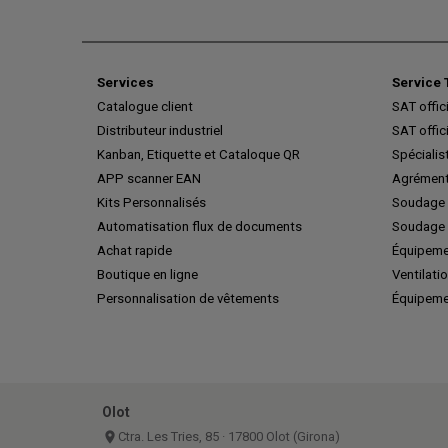
Services
Service 
Catalogue client
SAT offic
Distributeur industriel
SAT offic
Kanban, Etiquette et Cataloque QR
Spécialis
APP scanner EAN
Agrément
Kits Personnalisés
Soudage 
Automatisation flux de documents
Soudage 
Achat rapide
Équipeme
Boutique en ligne
Ventilatio
Personnalisation de vêtements
Équipeme
Olot
place
Ctra. Les Tries, 85 · 17800 Olot (Girona)