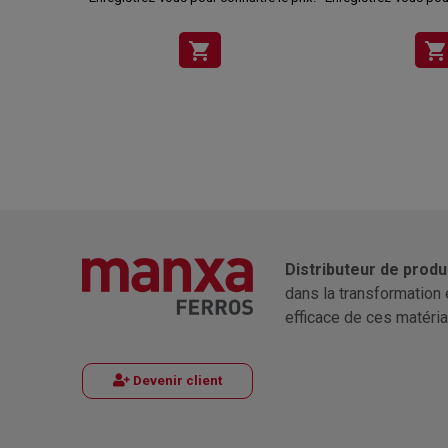
shopping_cart
shopping_cart
Distributeur de produ
dans la transformation 
efficace de ces matéria
Devenir client