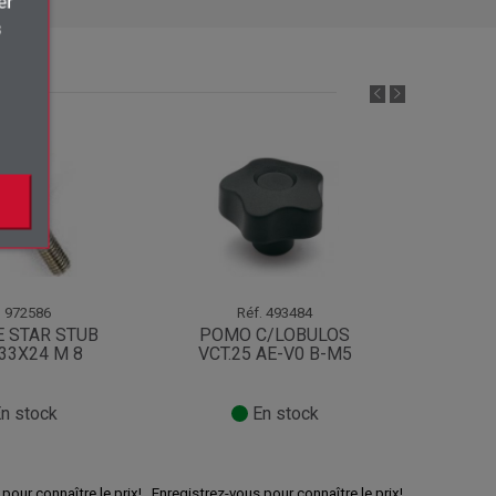
×
er
s
.
.
972586
Réf.
493484
 STAR STUB
POMO C/LOBULOS
BOLA
33X24 M 8
VCT.25 AE-V0 B-M5
20 M
n stock
En stock
pour connaître le prix!
Enregistrez-vous pour connaître le prix!
Enregistrez-v