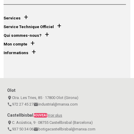
+
Services
+
Service Technique Officiel
+
Qui sommes-nous?
+
Mon compte
+
Informations
Olot
place
Ctra. Les Tries, 85 · 17800 Olot (Girona)
call
972 27 45 27
email
industrial@manxa.com
Castellbisbal
Voir plus
NOUVEAU
place
C. Acústica, 9 · 08755 Castellbisbal (Barcelona)
call
937 50 34 06
email
botigacastellbisbal@manxa.com