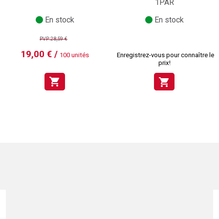
1PAR
En stock
En stock
PVP:28,59 €
19,00 € /
100 unités
Enregistrez-vous pour connaître le
prix!
shopping_cart
shopping_cart