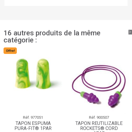
×
Ajouter à ma liste d'envies
Nom de la liste d'envies
Vous devez être connecté pour ajouter des produits à
votre liste d'envies.
add_circle_outline
Créer une nouvelle liste
Connexion
Annuler
Créer une liste d'envies
Annuler
16 autres produits de la même
catégorie :
Offre!
Réf.
977051
Réf.
900507
TAPON ESPUMA
TAPON REUTILIZABLE
PURA-FIT® 1PAR
ROCKETS® CORD