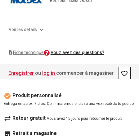
Ref. fournisseur 787001
expand_more
Voir les détails
Vouz avez des questions?
Fiche technique
favorite_border
Enregistrer
ou
log in
commencer à magasiner
check_circle
Produit personnalisé
Entrega en aprox. 7 días. Confirmaremos el plazo una vez recibido tu pedido
sync_alt
Retour gratuit
Vous avez 15 jours pour retourner le produit
store
Retrait a magasine