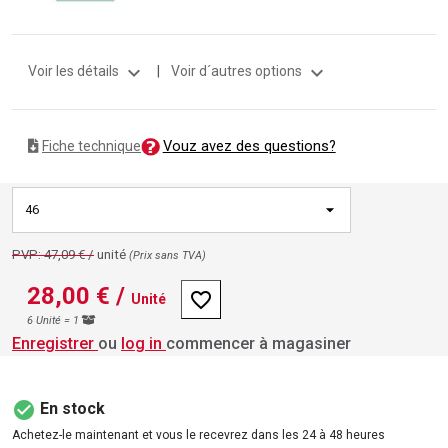
expand_more
expand_more
Voir les détails
|
Voir d´autres options
Vouz avez des questions?
Fiche technique
46
PVP: 47,09 € /
unité
(Prix ​​sans TVA)
28,00 €
/
favorite_border
Unité
6 Unité = 1
Enregistrer
ou
log in
commencer à magasiner
check_circle
En stock
Achetez-le maintenant et vous le recevrez dans les 24 à 48 heures