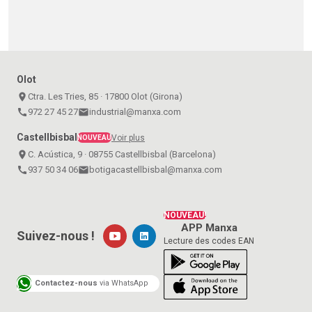
Olot
place
Ctra. Les Tries, 85 · 17800 Olot (Girona)
call
972 27 45 27
email
industrial@manxa.com
Castellbisbal
Voir plus
NOUVEAU
place
C. Acústica, 9 · 08755 Castellbisbal (Barcelona)
call
937 50 34 06
email
botigacastellbisbal@manxa.com
NOUVEAU!
APP Manxa
Suivez-nous !
Lecture des codes EAN
Contactez-nous
via WhatsApp