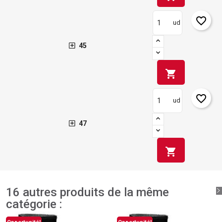
favorite_border
ud
45
shopping_cart
favorite_border
ud
47
shopping_cart
16 autres produits de la même
catégorie :