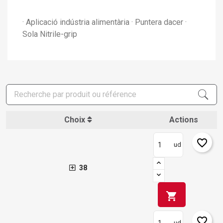
· Aplicació indústria alimentària · Puntera dacer ·
Sola Nitrile-grip
Choix
Actions
favorite_border
ud
38
shopping_cart
favorite_border
ud