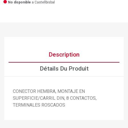
No disponible
a Castellbisbal
Description
Détails Du Produit
CONECTOR HEMBRA, MONTAJE EN
×
SUPERFICIE/CARRIL DIN, 8 CONTACTOS,
Créer une liste d'envies
×
Connexion
TERMINALES ROSCADOS
×
Ajouter à ma liste d'envies
Nom de la liste d'envies
Vous devez être connecté pour ajouter des produits à
votre liste d'envies.