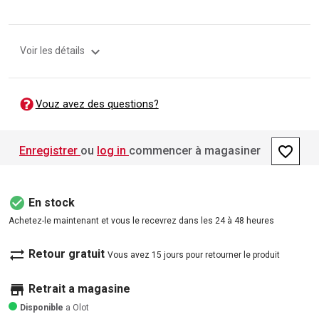
expand_more
Voir les détails
Vouz avez des questions?
favorite_border
Enregistrer
ou
log in
commencer à magasiner
check_circle
En stock
Achetez-le maintenant et vous le recevrez dans les 24 à 48 heures
sync_alt
Retour gratuit
Vous avez 15 jours pour retourner le produit
store
Retrait a magasine
Disponible
a Olot