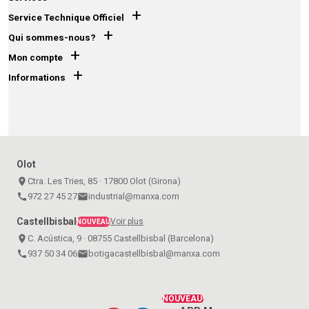
+
Service Technique Officiel
+
Qui sommes-nous?
+
Mon compte
+
Informations
Olot
place
Ctra. Les Tries, 85 · 17800 Olot (Girona)
call
972 27 45 27
email
industrial@manxa.com
Castellbisbal
Voir plus
NOUVEAU
place
C. Acústica, 9 · 08755 Castellbisbal (Barcelona)
call
937 50 34 06
email
botigacastellbisbal@manxa.com
NOUVEAU!