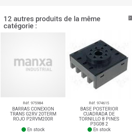
add_circle_outline
Créer une nouvelle liste
Connexion
Annuler
12 autres produits de la même
Créer une liste d'envies
Annuler
catégorie :
Réf.
975984
Réf.
974615
BARRAS CONEXION
BASE POSTERIOR
TRANS G2RV 20TERM
CUADRADA DE
ROJO P2RVM200R
TORNILLO 8 PINES
P3G08 2
En stock
En stock