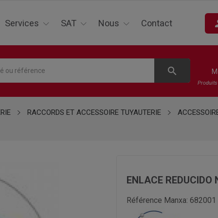
pe
Services
SAT
Nous
Contact
search
M
Produit
RIE
RACCORDS ET ACCESSOIRE TUYAUTERIE
ACCESSOIR
ENLACE REDUCIDO
Référence Manxa:
682001