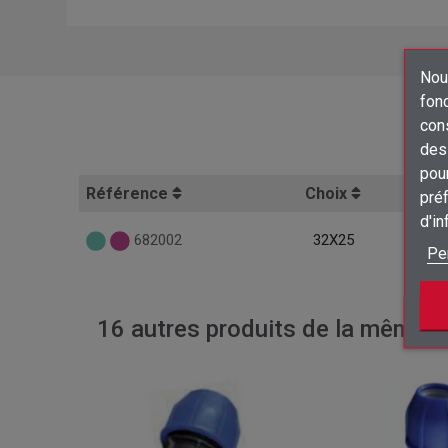
Nous
fon
con
des 
pour
Référence
Choix
préf
d'i
682002
32X25
Pe
16 autres produits de la même ca