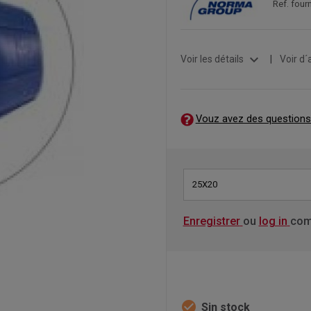
Ref. fou
expand_more
Voir les détails
|
Voir d´
Vouz avez des questions
25X20
Enregistrer
ou
log in
com
check_circle
Sin stock