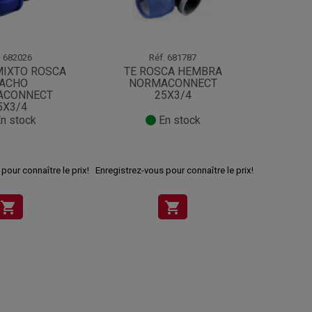
.
682026
Réf.
681787
MIXTO ROSCA
TE ROSCA HEMBRA
TE 
ACHO
NORMACONNECT
NO
ACONNECT
25X3/4
5X3/4
n stock
En stock
pour connaître le prix!
Enregistrez-vous pour connaître le prix!
Enregistrez-v
shopping_cart
shopping_cart