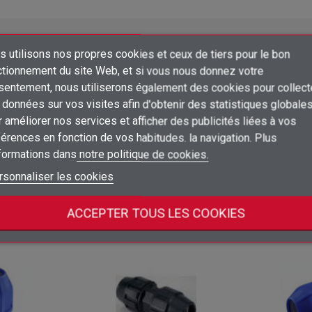
 utilisons nos propres cookies et ceux de tiers pour le bon
×
ctionnement du site Web, et si vous nous donnez votre
Créer une liste d'envies
sentement, nous utiliserons également des cookies pour collect
Connexion
données sur vos visites afin d'obtenir des statistiques globale
×
 améliorer nos services et afficher des publicités liées à vos
Ajouter à ma liste d'envies
Nom de la liste d'envies
Vous devez être connecté pour ajouter des produits à votre liste d'envies
Prix
Emballage
érences en fonction de vos habitudes. la navigation. Plus
nformations dans
notre politique de cookies.
add_circle_outline
Créer une nouvelle liste
10
Connectez-vous pour voir les prix
Connexion
Annuler
unidad
ud
rsonnaliser les cookies
Créer une liste d'envies
Annuler
ACCEPTER TOUS LES COOKIES
tégorie :