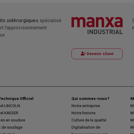
its sidérurgiques
spécialisé
et l’approvisionnement
ux.
Devenir client
Technique Officiel
Qui sommes-nous?
M
iel LINCOLN
Notre entreprise
M
iel KAESER
Notre histoire
M
tes en soudure
Culture de la qualité
M
 de soudage
Digitalisation de
Me