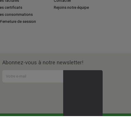
es factures
Contacter
s certificats
Rejoins notre équipe
es consommations
Femeture de session
Abonnez-vous à notre newsletter!
vous participez à tous ces
projets sociaux