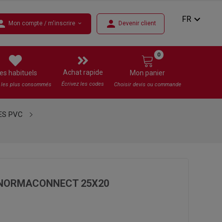
expand_more
FR
rson
person
Mon compte / m'inscrire
Devenir client
expand_more
0
Achat rapide
es habituels
Mon panier
Écrivez les codes
s les plus consommés
Choisir devis ou commande
ES PVC
 NORMACONNECT 25X20