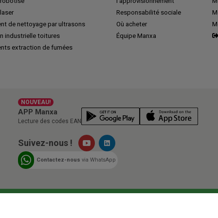
robotisé
l’approvisionnement
M
laser
Responsabilité sociale
Me
nt de nettoyage par ultrasons
Où acheter
M
n industrielle toitures
Équipe Manxa
nts extraction de fumées
NOUVEAU!
APP Manxa
Lecture des codes EAN
Suivez-nous !
Contactez-nous
via WhatsApp
o émission
Lorsque vous achetez chez Manxa, 