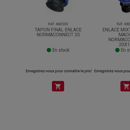
Réf.
682030
Réf.
682
TAPON FINAL ENLACE
ENLACE MIX
NORMACONNECT 20
MAC
NORMACO
20X1
En stock
En s
Enregistrez-vous pour connaître le prix!
Enregistrez-vous pour
shopping_cart
shopping_cart