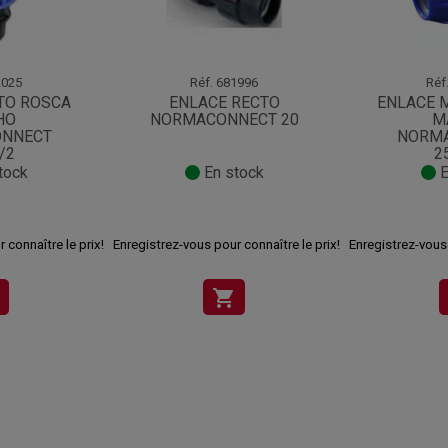
025
Réf.
681996
Réf
TO ROSCA
ENLACE RECTO
ENLACE 
HO
NORMACONNECT 20
M
NNECT
NORM
/2
2
tock
En stock
E
 connaître le prix!
Enregistrez-vous pour connaître le prix!
Enregistrez-vous 
shopping_cart