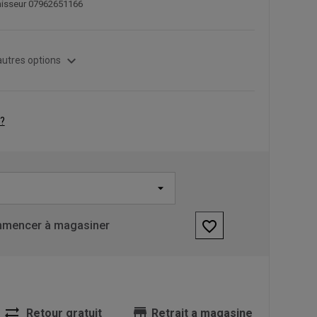
rnisseur 07962651166
expand_more
autres options
?
favorite_border
mencer à magasiner
sync_alt
store
Retour gratuit
Retrait a magasine