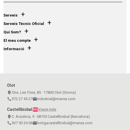
+
Serveis
+
Serveis Tècnic Oficial
+
Qui Som?
+
El meu compte
+
Informació
Olot
place
Ctra. Les Tries, 85 · 17800 Olot (Girona)
call
972 27 45 27
email
industrial@manxa.com
Castellbisbal
Veure més
NOU
place
C. Acústica, 9 · 08755 Castellbisbal (Barcelona)
call
937 50 34 06
email
botigacastellbisbal@manxa.com