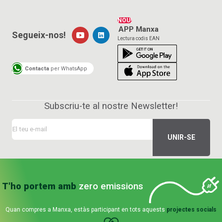
NOU!
APP Manxa
Segueix-nos!
Lectura codis EAN
Contacta
per WhatsApp
Subscriu-te al nostre Newsletter!
T'ho portem amb
zero emissions
Quan compres a Manxa, estàs participant en tots aquests
projectes socials