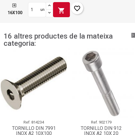
favorite_border
shopping_cart
un
16X100
16 altres productes de la mateixa
categoria:
Ref.
814234
Ref.
902179
TORNILLO DIN 7991
TORNILLO DIN 912
INOX A2 10X100
INOX A2 10X 20