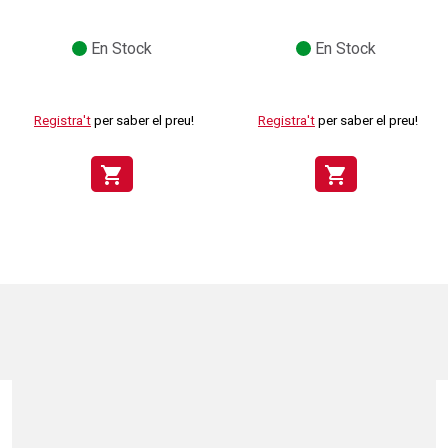
En Stock
En Stock
Registra't
per saber el preu!
Registra't
per saber el preu!
shopping_cart
shopping_cart