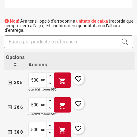
Nou!
Ara tens l'opció d'arrodonir a
unitats de caixa
(recorda que
sempre serà a l'alça). Et confirmarem quantitat amb l'albarà
d'entrega.
Opcions
Accions
favorite_border
shopping_cart
un
3X 5
Quantitat mínima
500
favorite_border
shopping_cart
un
3X 6
Quantitat mínima
500
favorite_border
shopping_cart
un
3X 8