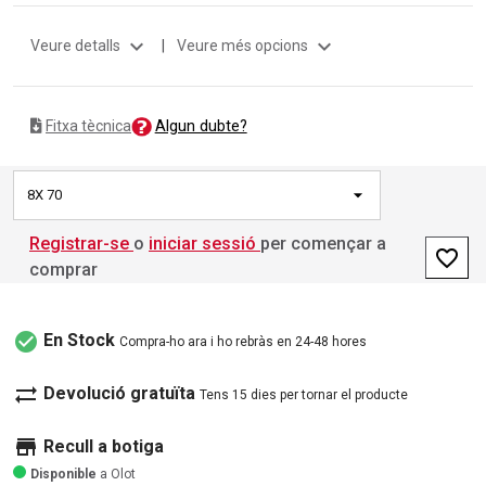
expand_more
expand_more
Veure detalls
|
Veure més opcions
Algun dubte?
Fitxa tècnica
8X 70
Registrar-se
o
iniciar sessió
per començar a
favorite_border
comprar
check_circle
En Stock
Compra-ho ara i ho rebràs en 24-48 hores
sync_alt
Devolució gratuïta
Tens 15 dies per tornar el producte
store
Recull a botiga
Disponible
a Olot