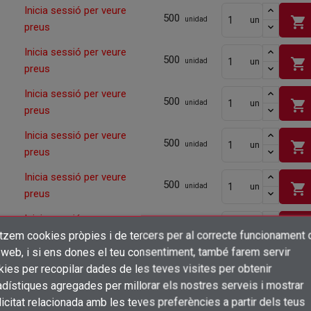
Inicia sessió per veure
500
shopping_cart
un
unidad
preus
Inicia sessió per veure
500
shopping_cart
un
unidad
preus
Inicia sessió per veure
500
shopping_cart
un
unidad
preus
Inicia sessió per veure
500
shopping_cart
un
unidad
preus
Inicia sessió per veure
500
shopping_cart
un
unidad
preus
Inicia sessió per veure
500
shopping_cart
un
unidad
itzem cookies pròpies i de tercers per al correcte funcionament 
preus
×
Crear una llista de desitjos
 web, i si ens dones el teu consentiment, també farem servir
Inicia sessió per veure
Connectar-se
500
ies per recopilar dades de les teves visites per obtenir
shopping_cart
un
unidad
preus
dístiques agregades per millorar els nostres serveis i mostrar
×
Afegir a la llista de desitjos
Nom de la llista de desitjos
icitat relacionada amb les teves preferències a partir dels teus
Cal que connecteu per a desar els productes a la vostra llista de desitjos
Inicia sessió per veure