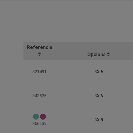
Referència
Opcions
821491
3X 5
843526
3X 6
3X 8
856139