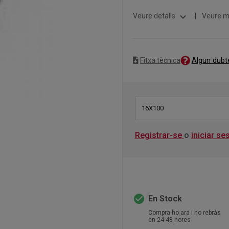
expand_more
Veure detalls
|
Veure m
Algun dubt
Fitxa tècnica
16X100
Registrar-se
o
iniciar se
check_circle
En Stock
Compra-ho ara i ho rebràs
en 24-48 hores