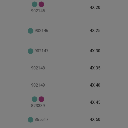
4X 20
902145
902146
4X 25
902147
4X 30
902148
4X 35
902149
4X 40
4X 45
823339
865617
4X 50