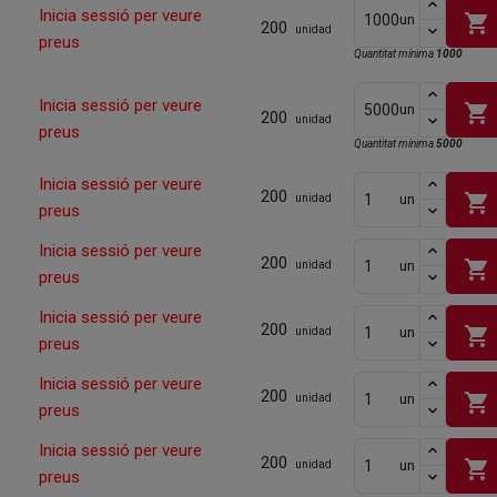
Inicia sessió per veure
shopping_cart
un
200
unidad
preus
Quantitat mínima
1000
Inicia sessió per veure
shopping_cart
un
200
unidad
preus
Quantitat mínima
5000
Inicia sessió per veure
200
shopping_cart
un
unidad
preus
Inicia sessió per veure
200
shopping_cart
un
unidad
preus
Inicia sessió per veure
200
shopping_cart
un
unidad
preus
Inicia sessió per veure
200
shopping_cart
un
unidad
preus
Inicia sessió per veure
200
shopping_cart
un
unidad
preus