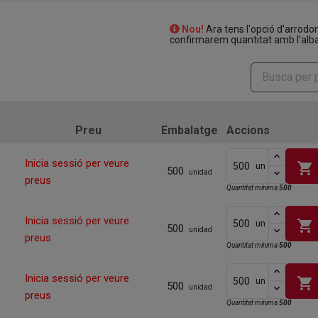
Nou!
Ara tens l'opció d'arrodo
confirmarem quantitat amb l'alba
Preu
Embalatge
Accions
Inicia sessió per veure
shopping_cart
un
500
unidad
preus
Quantitat mínima
500
Inicia sessió per veure
shopping_cart
un
500
unidad
preus
Quantitat mínima
500
Inicia sessió per veure
shopping_cart
un
500
unidad
preus
Quantitat mínima
500