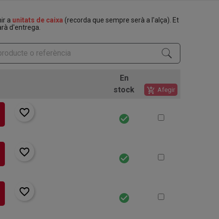
nir a
unitats de caixa
(recorda que sempre serà a l'alça). Et
rà d'entrega.
En
stock
add_shopping_cart
Afegir
favorite_border
check_circle
favorite_border
check_circle
favorite_border
check_circle