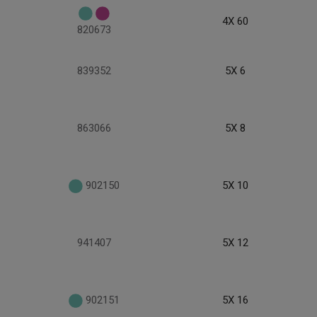
4X 60
820673
839352
5X 6
863066
5X 8
902150
5X 10
941407
5X 12
902151
5X 16