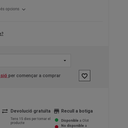
expand_more
és opcions
e?
favorite_border
ssió
per començar a comprar
sync_alt
store
Devolució gratuïta
Recull a botiga
Tens 15 dies per tornar el
Disponible
a Olot
producte
No disponible
a