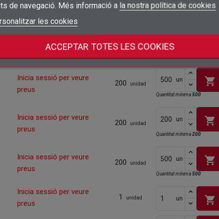
shopping_cart
un
500
its de navegació. Més informació a
la nostra política de cookies
unidad
preus
add_circle_outline
Crear una llista nova
Quantitat mínima
200
Connectar-se
rsonalitzar les cookies
Cancel·lar
Crear una llista de desitjos
Cancel·lar
Inicia sessió per veure
shopping_cart
un
200
ACCEPTAR TOTES LES COOKIES
unidad
preus
Quantitat mínima
200
Inicia sessió per veure
shopping_cart
un
200
unidad
preus
Quantitat mínima
500
Inicia sessió per veure
shopping_cart
un
200
unidad
preus
Quantitat mínima
200
Inicia sessió per veure
shopping_cart
un
200
unidad
preus
Quantitat mínima
500
Inicia sessió per veure
1
shopping_cart
un
unidad
preus