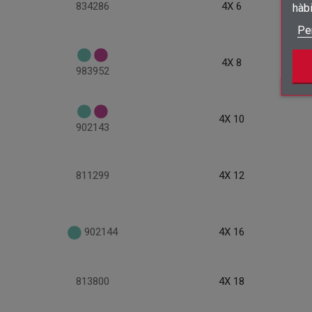
834286
4X 6
hàb
Pe
4X 8
983952
4X 10
902143
811299
4X 12
902144
4X 16
813800
4X 18