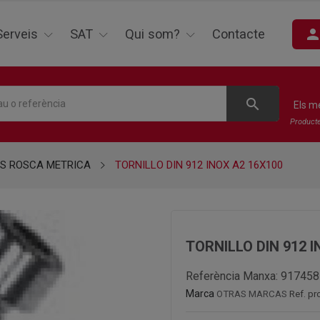
perso
Serveis
SAT
Qui som?
Contacte
search
Els m
Product
S ROSCA METRICA
TORNILLO DIN 912 INOX A2 16X100
TORNILLO DIN 912 I
Referència Manxa:
917458
Marca
OTRAS MARCAS
Ref. pr