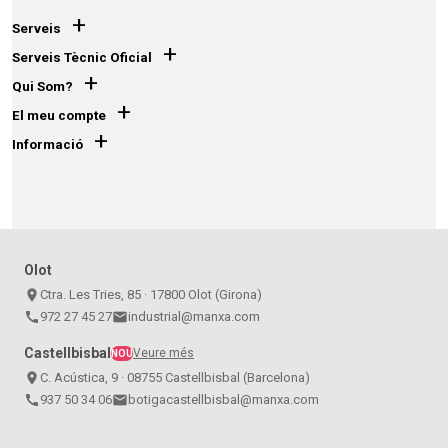
+
Serveis
+
Serveis Tècnic Oficial
+
Qui Som?
+
El meu compte
+
Informació
Olot
place
Ctra. Les Tries, 85 · 17800 Olot (Girona)
call
972 27 45 27
email
industrial@manxa.com
Castellbisbal
Veure més
NOU
place
C. Acústica, 9 · 08755 Castellbisbal (Barcelona)
call
937 50 34 06
email
botigacastellbisbal@manxa.com