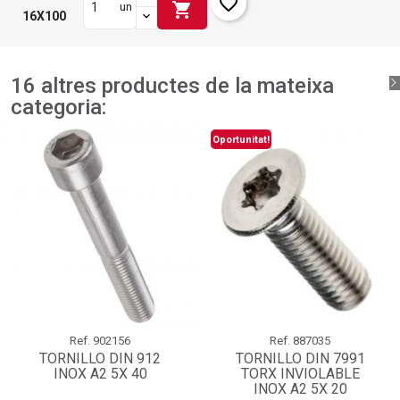
favorite_border
shopping_cart
un
16X100
16 altres productes de la mateixa
categoria:
Oportunitat!
Ref.
902156
Ref.
887035
TORNILLO DIN 912
TORNILLO DIN 7991
INOX A2 5X 40
TORX INVIOLABLE
INOX A2 5X 20