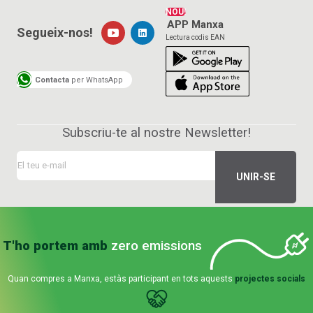
NOU!
APP Manxa
Segueix-nos!
Lectura codis EAN
Contacta
per WhatsApp
Subscriu-te al nostre Newsletter!
T'ho portem amb
zero emissions
Quan compres a Manxa, estàs participant en tots aquests
projectes socials