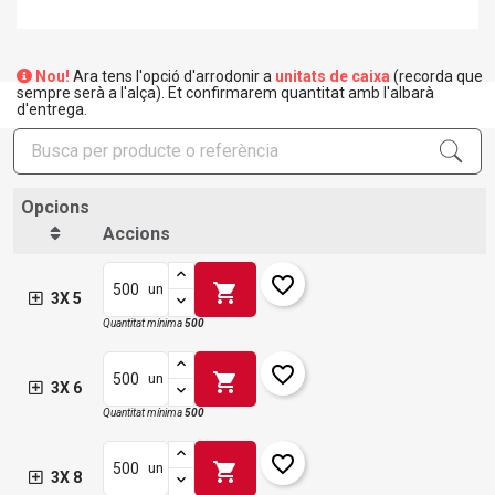
Nou!
Ara tens l'opció d'arrodonir a
unitats de caixa
(recorda que
sempre serà a l'alça). Et confirmarem quantitat amb l'albarà
d'entrega.
Opcions
Accions
favorite_border
shopping_cart
un
3X 5
Quantitat mínima
500
favorite_border
shopping_cart
un
3X 6
Quantitat mínima
500
favorite_border
shopping_cart
un
3X 8