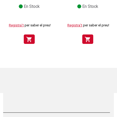
En Stock
En Stock
Registra't
per saber el preu!
Registra't
per saber el preu!
shopping_cart
shopping_cart