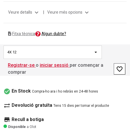
expand_more
expand_more
Veure detalls
|
Veure més opcions
Algun dubte?
Fitxa tècnica
4X 12
Registrar-se
o
iniciar sessió
per començar a
favorite_border
comprar
check_circle
En Stock
Compra-ho ara i ho rebràs en 24-48 hores
sync_alt
Devolució gratuïta
Tens 15 dies per tornar el producte
store
Recull a botiga
Disponible
a Olot