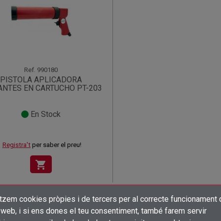
Ref.
990180
PISTOLA APLICADORA
ANTES EN CARTUCHO PT-203
En Stock
Registra't
per saber el preu!
shopping_cart
itzem cookies pròpies i de tercers per al correcte funcionament 
×
×
×
Crear una llista de desitjos
((title))
((title))
 web, i si ens dones el teu consentiment, també farem servir