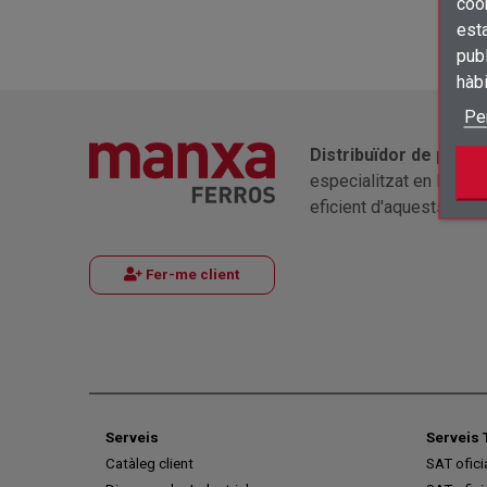
cook
esta
publ
hàb
Pe
Distribuïdor de produ
especialitzat en la tra
eficient d'aquests mater
Fer-me client
Serveis
Serveis 
Catàleg client
SAT ofic