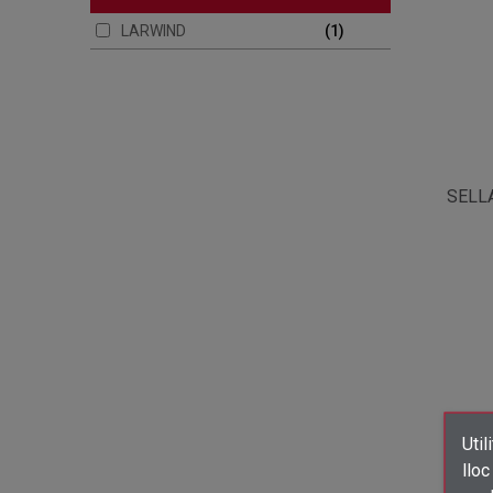
LARWIND
1
SELL
Util
lloc