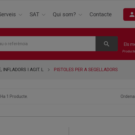
perso
Serveis
SAT
Qui som?
Contacte
search
Els m
Product
 INFLADORS I AGIT. L
PISTOLES PER A SEGELLADORS
 Ha 1 Producte.
Ordenar