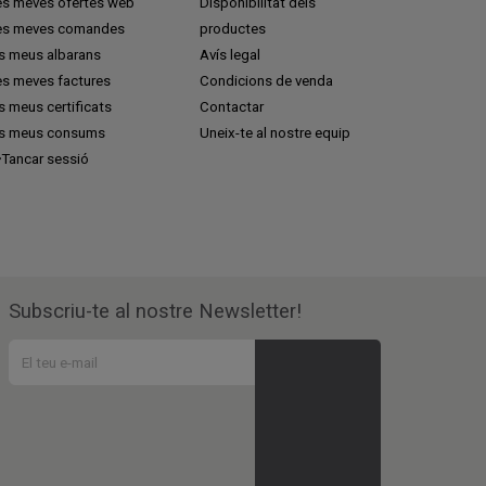
es meves ofertes web
Disponibilitat dels
es meves comandes
productes
ls meus albarans
Avís legal
es meves factures
Condicions de venda
s meus certificats
Contactar
ls meus consums
Uneix-te al nostre equip
Tancar sessió
Subscriu-te al nostre Newsletter!