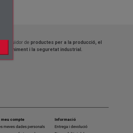
×
.
Distribuïdor de
productes per a la producció, el
manteniment i la seguretat industrial.
l meu compte
Informació
es meves dades personals
Entrega i devolució