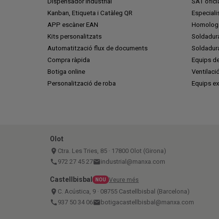
Dispensador Industrial
SAT ofic
Kanban, Etiqueta i Catàleg QR
Especiali
APP escàner EAN
Homologa
Kits personalitzats
Soldadur
Automatització flux de documents
Soldadura
Compra ràpida
Equips de
Botiga online
Ventilaci
Personalització de roba
Equips ex
Olot
place
Ctra. Les Tries, 85 · 17800 Olot (Girona)
call
972 27 45 27
email
industrial@manxa.com
Castellbisbal
Veure més
NOU
place
C. Acústica, 9 · 08755 Castellbisbal (Barcelona)
call
937 50 34 06
email
botigacastellbisbal@manxa.com