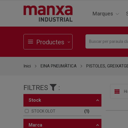
Marques
Productes
Inici
EINA PNEUMÀTICA
PISTOLES, GREIXATGE,
FILTRES
:
Hi
stock
STOCK OLOT
1
marca