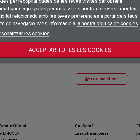
×
Connectar-se
((title))
ies per recopilar dades de les teves visites per obtenir
dístiques agregades per millorar els nostres serveis i mostrar
×
Afegir a la llista de desitjos
Nom de la llista de desitjos
((label))
((label))
icitat relacionada amb les teves preferències a partir dels teus
Cal que connecteu per a desar els productes a la vostra llista de desitjos
((placeholder))
its de navegació. Més informació a
la nostra política de cookies
add_circle_outline
Crear una llista nova
((deleteText))
Connectar-se
rsonalitzar les cookies
((cancelText))
Cancel·lar
Crear una llista de desitjos
((renameText))
(( actionText ))
Cancel·lar
((cancelText))
((cancelText))
ctes siderúrgics
ACCEPTAR TOTES LES COOKIES
nsformació i l'aprovisionament
ials.
Fer-me client
Tècnic Oficial
Qui Som?
E
ial LINCOLN
La nostra empresa
L