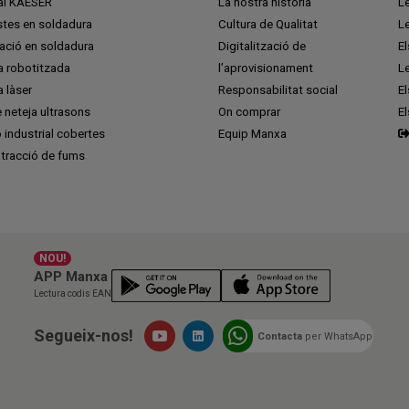
ial KAESER
La nostra història
L
stes en soldadura
Cultura de Qualitat
L
ció en soldadura
Digitalització de
E
a robotitzada
l’aprovisionament
L
 làser
Responsabilitat social
El
 neteja ultrasons
On comprar
E
ó industrial cobertes
Equip Manxa
tracció de fums
NOU!
APP Manxa
Lectura codis EAN
Segueix-nos!
Contacta
per WhatsApp