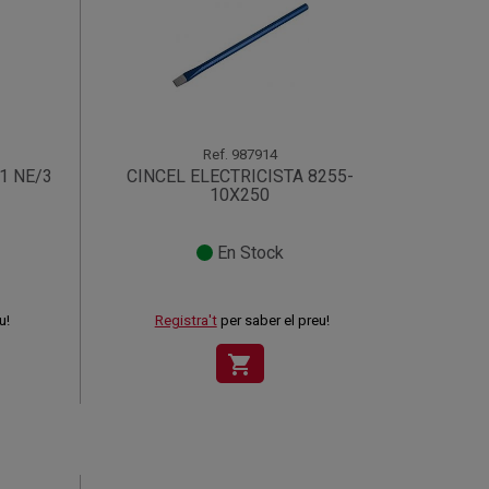
Ref.
987914
1 NE/3
CINCEL ELECTRICISTA 8255-
10X250
En Stock
u!
Registra't
per saber el preu!
shopping_cart