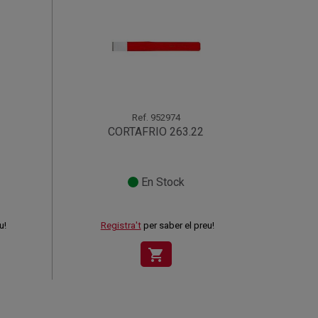
Ref.
952974
CORTAFRIO 263.22
En Stock
u!
Registra't
per saber el preu!
shopping_cart