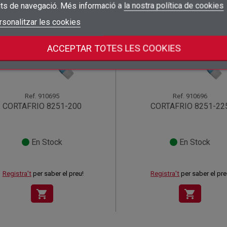
its de navegació. Més informació a
la nostra política de cookies
add_circle_outline
Crear una llista nova
((deleteText))
Connectar-se
rsonalitzar les cookies
((cancelText))
Cancel·lar
Crear una llista de desitjos
((renameText))
(( actionText ))
Cancel·lar
((cancelText))
((cancelText))
ACCEPTAR TOTES LES COOKIES
Ref.
910695
Ref.
910696
CORTAFRIO 8251-200
CORTAFRIO 8251-22
En Stock
En Stock
Registra't
per saber el preu!
Registra't
per saber el pre
shopping_cart
shopping_cart