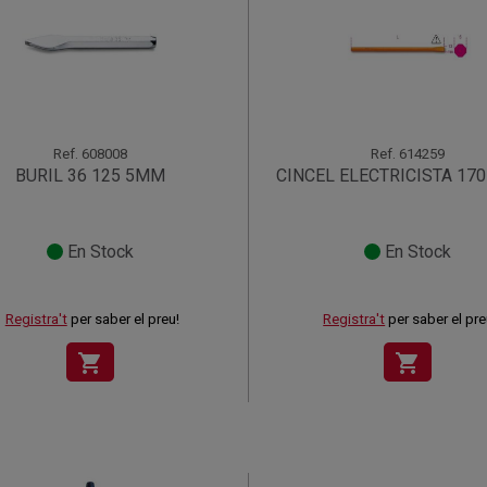
Ref.
608008
Ref.
614259
BURIL 36 125 5MM
CINCEL ELECTRICISTA 170
En Stock
En Stock
Registra't
per saber el preu!
Registra't
per saber el pre
shopping_cart
shopping_cart