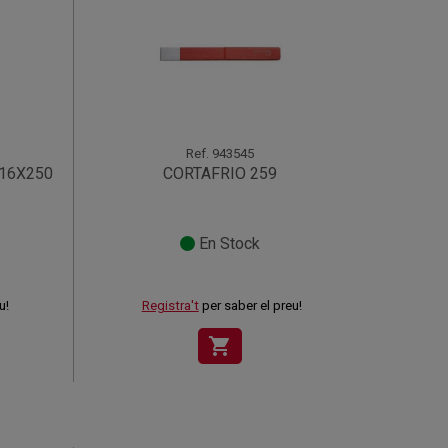
Ref.
943545
16X250
CORTAFRIO 259
En Stock
u!
Registra't
per saber el preu!
shopping_cart