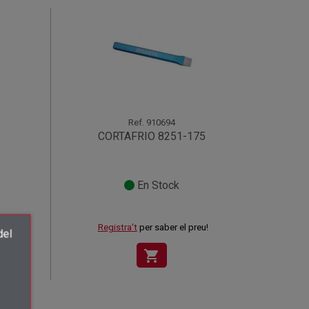
Ref.
910694
CORTAFRIO 8251-175
En Stock
u!
Registra't
per saber el preu!
del
shopping_cart
×
.