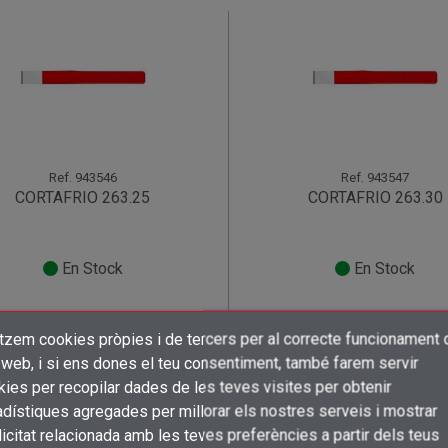
Ref.
943546
Ref.
943547
CORTAFRIO 263.25
CORTAFRIO 263.30
En Stock
En Stock
Registra't
per saber el preu!
Registra't
per saber el pre
itzem cookies pròpies i de tercers per al correcte funcionament 
×
×
×
Crear una llista de desitjos
((title))
((title))
 web, i si ens dones el teu consentiment, també farem servir
shopping_cart
shopping_cart
×
Connectar-se
((title))
ies per recopilar dades de les teves visites per obtenir
dístiques agregades per millorar els nostres serveis i mostrar
×
Afegir a la llista de desitjos
Nom de la llista de desitjos
((label))
((label))
icitat relacionada amb les teves preferències a partir dels teus
Cal que connecteu per a desar els productes a la vostra llista de desitjos
((placeholder))