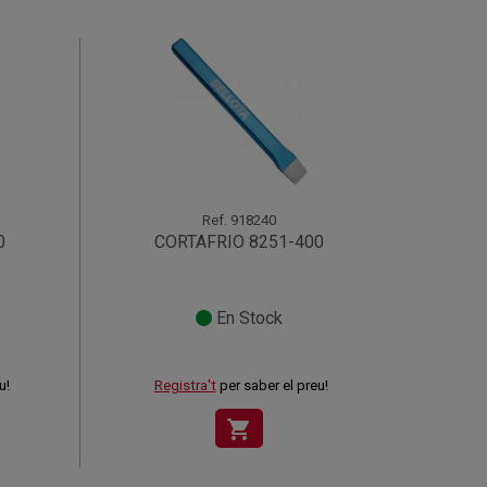
Ref.
918240
0
CORTAFRIO 8251-400
En Stock
u!
Registra't
per saber el preu!
shopping_cart