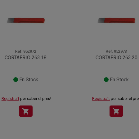
Ref.
952972
Ref.
952973
CORTAFRIO 263.18
CORTAFRIO 263.20
En Stock
En Stock
Registra't
per saber el preu!
Registra't
per saber el pre
shopping_cart
shopping_cart