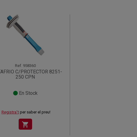
Ref.
958360
AFRIO C/PROTECTOR 8251-
250 CPN
En Stock
Registra't
per saber el preu!
shopping_cart