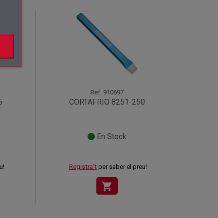
Ref.
910697
5
CORTAFRIO 8251-250
En Stock
u!
Registra't
per saber el preu!
shopping_cart