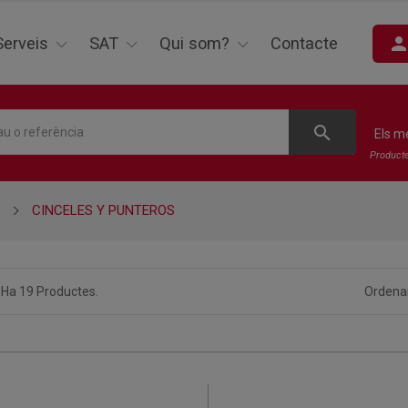
perso
Serveis
SAT
Qui som?
Contacte
search
Els m
Product
Ó
CINCELES Y PUNTEROS
 Ha 19 Productes.
Ordenar