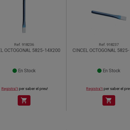
Ref.
918236
Ref.
918237
EL OCTOGONAL 5825-14X200
CINCEL OCTOGONAL 5825-
En Stock
En Stock
Registra't
per saber el preu!
Registra't
per saber el pre
shopping_cart
shopping_cart