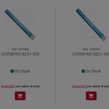
Ref.
910698
Ref.
910699
CORTAFRIO 8251-300
CORTAFRIO 8251-35
En Stock
En Stock
Registra't
per saber el preu!
Registra't
per saber el pre
shopping_cart
shopping_cart