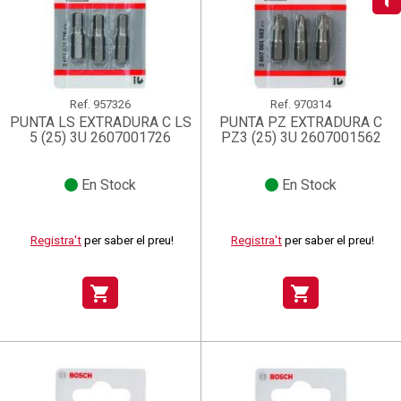
add_circle_outline
Crear una llista nova
((deleteText))
((cancelText))
Connectar-se
Cancel·lar
Crear una llista de desitjos
((renameText))
(( actionText ))
Cancel·lar
((cancelText))
((cancelText))
Ref.
957326
Ref.
970314
PUNTA LS EXTRADURA C LS
PUNTA PZ EXTRADURA C
5 (25) 3U 2607001726
PZ3 (25) 3U 2607001562
En Stock
En Stock
Registra't
per saber el preu!
Registra't
per saber el preu!
shopping_cart
shopping_cart