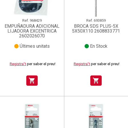
Ref.
968429
Ref.
693859
EMPUÑADURA ADICIONAL
BROCA SDS PLUS-5X
LIJADORA EXCENTRICA
5X50X110 2608833771
2602026070
Últimes unitats
En Stock
Registra't
per saber el preu!
Registra't
per saber el preu!
shopping_cart
shopping_cart