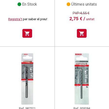
En Stock
Últimes unitats
PVP:4,55 €
2,75 € /
Registra't
per saber el preu!
unitat
shopping_cart
shopping_cart
Ref.
987521
Ref.
959284