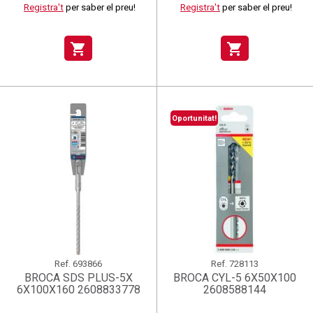
Registra't
per saber el preu!
Registra't
per saber el preu!
shopping_cart
shopping_cart
Oportunitat!
Ref.
693866
Ref.
728113
BROCA SDS PLUS-5X
BROCA CYL-5 6X50X100
6X100X160 2608833778
2608588144