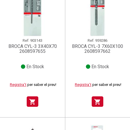
Ref.
903143
Ref.
959286
BROCA CYL-3 3X40X70
BROCA CYL-3 7X60X100
2608597655
2608597662
En Stock
En Stock
Registra't
per saber el preu!
Registra't
per saber el preu!
shopping_cart
shopping_cart