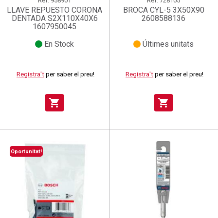
Ref.
958901
Ref.
728105
LLAVE REPUESTO CORONA
BROCA CYL-5 3X50X90
DENTADA S2X110X40X6
2608588136
1607950045
En Stock
Últimes unitats
Registra't
per saber el preu!
Registra't
per saber el preu!
shopping_cart
shopping_cart
Oportunitat!