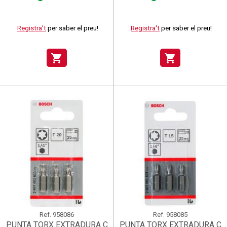
Registra't
per saber el preu!
Registra't
per saber el preu!
shopping_cart
shopping_cart
Ref.
958086
Ref.
958085
PUNTA TORX EXTRADURA C
PUNTA TORX EXTRADURA C