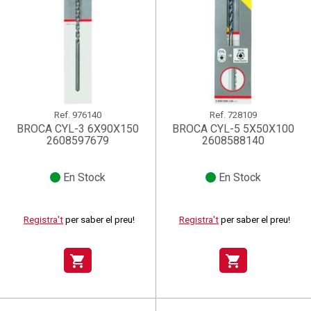
Ref.
976140
Ref.
728109
BROCA CYL-3 6X90X150
BROCA CYL-5 5X50X100
2608597679
2608588140
En Stock
En Stock
Registra't
per saber el preu!
Registra't
per saber el preu!
shopping_cart
shopping_cart