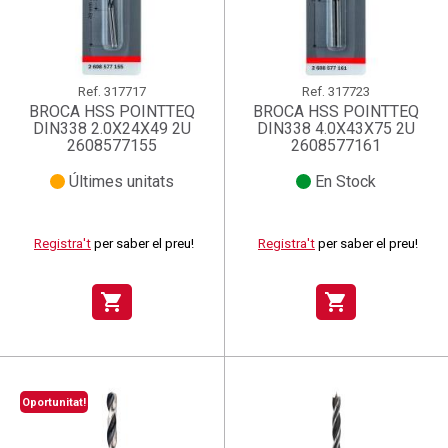
Ref.
317717
Ref.
317723
BROCA HSS POINTTEQ
BROCA HSS POINTTEQ
DIN338 2.0X24X49 2U
DIN338 4.0X43X75 2U
2608577155
2608577161
Últimes unitats
En Stock
Registra't
per saber el preu!
Registra't
per saber el preu!
shopping_cart
shopping_cart
Oportunitat!