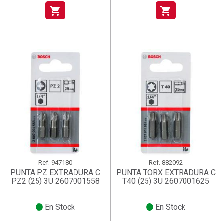
shopping_cart
shopping_cart
Ref.
947180
Ref.
882092
PUNTA PZ EXTRADURA C
PUNTA TORX EXTRADURA C
PZ2 (25) 3U 2607001558
T40 (25) 3U 2607001625
En Stock
En Stock