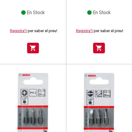
En Stock
En Stock
Registra't
per saber el preu!
Registra't
per saber el preu!
shopping_cart
shopping_cart