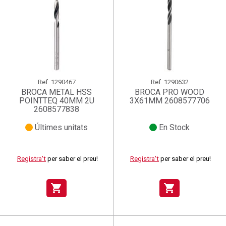
Ref.
1290467
Ref.
1290632
BROCA METAL HSS
BROCA PRO WOOD
POINTTEQ 40MM 2U
3X61MM 2608577706
2608577838
Últimes unitats
En Stock
Registra't
per saber el preu!
Registra't
per saber el preu!
shopping_cart
shopping_cart