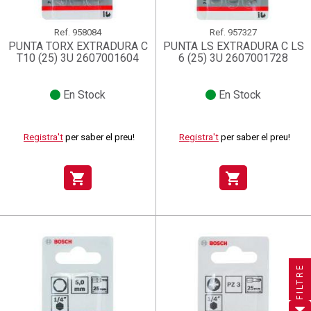
Ref.
958084
Ref.
957327
PUNTA TORX EXTRADURA C
PUNTA LS EXTRADURA C LS
T10 (25) 3U 2607001604
6 (25) 3U 2607001728
En Stock
En Stock
Registra't
per saber el preu!
Registra't
per saber el preu!
shopping_cart
shopping_cart
×
×
×
Crear una llista de desitjos
((title))
((title))
×
Connectar-se
×
((title))
FILTRE
×
Afegir a la llista de desitjos
Nom de la llista de desitjos
((label))
((label))
Cal que connecteu per a desar els productes a la vostra
((placeholder))
llista de desitjos.