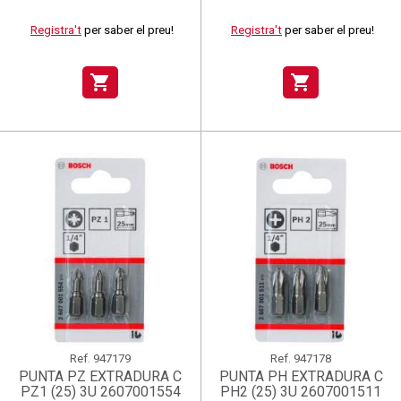
Registra't
per saber el preu!
Registra't
per saber el preu!
shopping_cart
shopping_cart
Ref.
947179
Ref.
947178
PUNTA PZ EXTRADURA C
PUNTA PH EXTRADURA C
PZ1 (25) 3U 2607001554
PH2 (25) 3U 2607001511