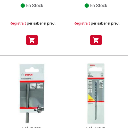
En Stock
En Stock
Registra't
per saber el preu!
Registra't
per saber el preu!
shopping_cart
shopping_cart