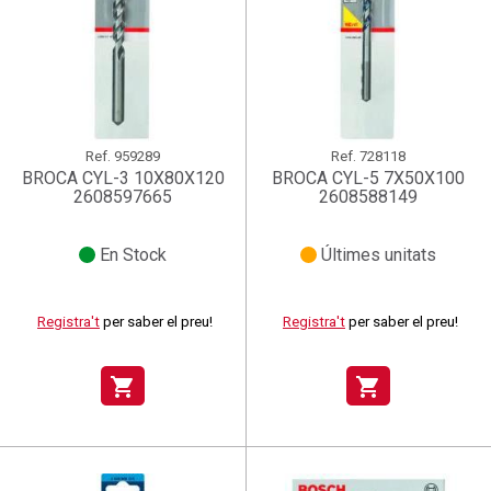
Ref.
959289
Ref.
728118
BROCA CYL-3 10X80X120
BROCA CYL-5 7X50X100
2608597665
2608588149
En Stock
Últimes unitats
Registra't
per saber el preu!
Registra't
per saber el preu!
shopping_cart
shopping_cart