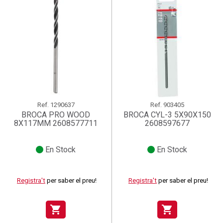
Ref.
1290637
Ref.
903405
BROCA PRO WOOD
BROCA CYL-3 5X90X150
8X117MM 2608577711
2608597677
En Stock
En Stock
Registra't
per saber el preu!
Registra't
per saber el preu!
shopping_cart
shopping_cart