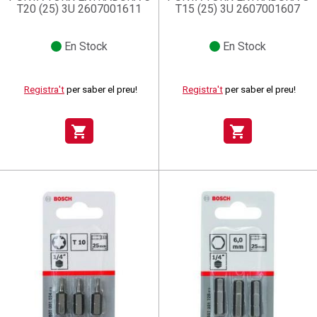
T20 (25) 3U 2607001611
T15 (25) 3U 2607001607
En Stock
En Stock
Registra't
per saber el preu!
Registra't
per saber el preu!
shopping_cart
shopping_cart