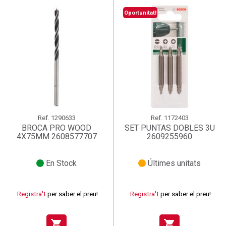
Oportunitat!
Ref.
1290633
Ref.
1172403
BROCA PRO WOOD
SET PUNTAS DOBLES 3U
4X75MM 2608577707
2609255960
En Stock
Últimes unitats
Registra't
per saber el preu!
Registra't
per saber el preu!
shopping_cart
shopping_cart