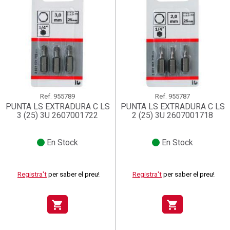
Ref.
955789
Ref.
955787
PUNTA LS EXTRADURA C LS
PUNTA LS EXTRADURA C LS
3 (25) 3U 2607001722
2 (25) 3U 2607001718
En Stock
En Stock
Registra't
per saber el preu!
Registra't
per saber el preu!
shopping_cart
shopping_cart