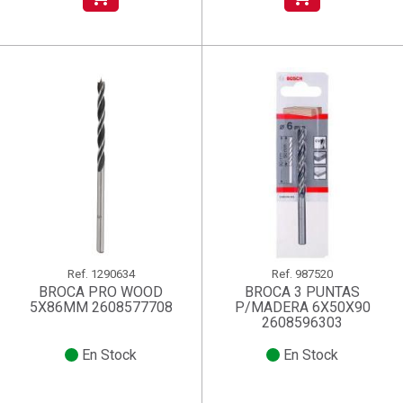
Ref.
1290634
Ref.
987520
BROCA PRO WOOD
BROCA 3 PUNTAS
5X86MM 2608577708
P/MADERA 6X50X90
2608596303
En Stock
En Stock