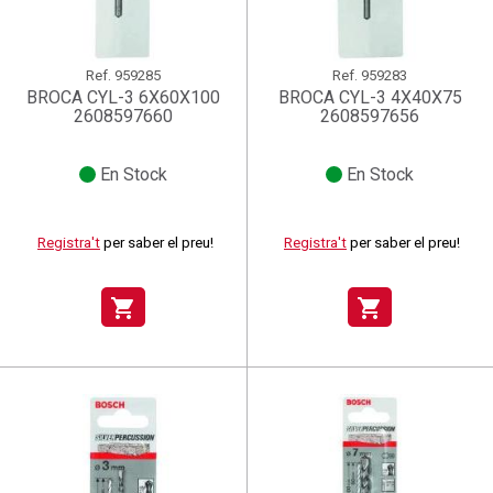
Ref.
959285
Ref.
959283
BROCA CYL-3 6X60X100
BROCA CYL-3 4X40X75
2608597660
2608597656
En Stock
En Stock
Registra't
per saber el preu!
Registra't
per saber el preu!
shopping_cart
shopping_cart