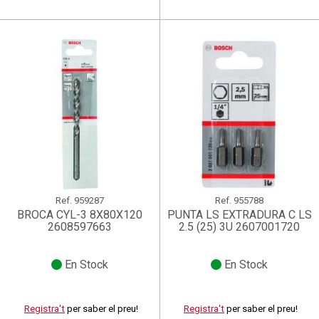
Ref.
959287
Ref.
955788
BROCA CYL-3 8X80X120
PUNTA LS EXTRADURA C LS
2608597663
2.5 (25) 3U 2607001720
En Stock
En Stock
Registra't
per saber el preu!
Registra't
per saber el preu!