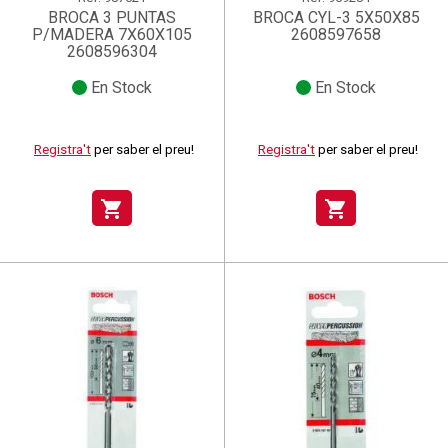
BROCA 3 PUNTAS
BROCA CYL-3 5X50X85
P/MADERA 7X60X105
2608597658
2608596304
En Stock
En Stock
Registra't
per saber el preu!
Registra't
per saber el preu!
shopping_cart
shopping_cart