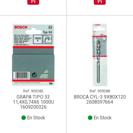
Ref.
903282
Ref.
959288
GRAPA TIPO 53
BROCA CYL-3 9X80X120
11,4X0,74X6 1000U
2608597664
1609200326
En Stock
En Stock