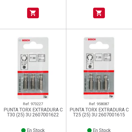
shopping_cart
shopping_cart
Ref.
973227
Ref.
958087
PUNTA TORX EXTRADURA C
PUNTA TORX EXTRADURA C
T30 (25) 3U 2607001622
T25 (25) 3U 2607001615
En Stock
En Stock