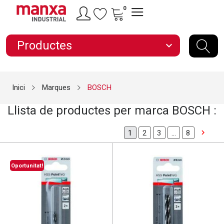
0
Productes
expand_more
Inici
Marques
BOSCH
Llista de productes per marca BOSCH :

2
3
…
8
1
Oportunitat!