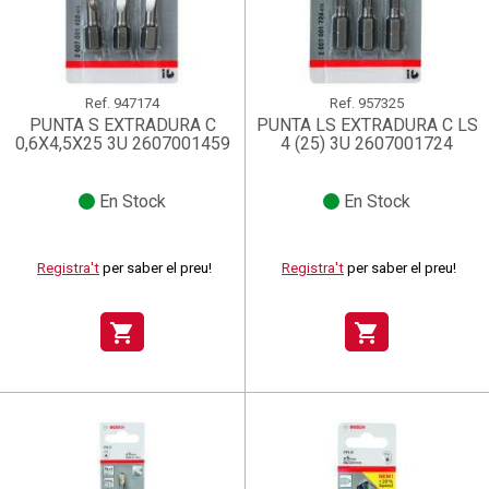
Ref.
947174
Ref.
957325
PUNTA S EXTRADURA C
PUNTA LS EXTRADURA C LS
0,6X4,5X25 3U 2607001459
4 (25) 3U 2607001724
En Stock
En Stock
Registra't
per saber el preu!
Registra't
per saber el preu!
shopping_cart
shopping_cart