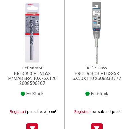
Ref.
987524
Ref.
693865
BROCA 3 PUNTAS
BROCA SDS PLUS-5X
P/MADERA 10X75X120
6X50X110 2608833777
2608596307
En Stock
En Stock
Registra't
per saber el preu!
Registra't
per saber el preu!
shopping_cart
shopping_cart