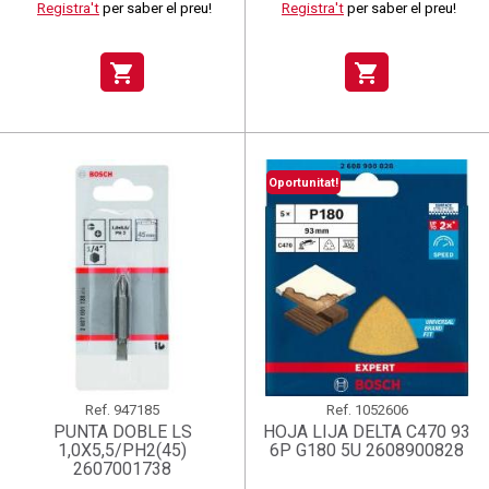
Registra't
per saber el preu!
Registra't
per saber el preu!
shopping_cart
shopping_cart
Oportunitat!
Ref.
947185
Ref.
1052606
PUNTA DOBLE LS
HOJA LIJA DELTA C470 93
1,0X5,5/PH2(45)
6P G180 5U 2608900828
2607001738