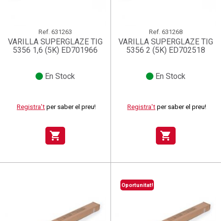
Ref.
631263
Ref.
631268
VARILLA SUPERGLAZE TIG
VARILLA SUPERGLAZE TIG
5356 1,6 (5K) ED701966
5356 2 (5K) ED702518
En Stock
En Stock
Registra't
per saber el preu!
Registra't
per saber el preu!
shopping_cart
shopping_cart
Oportunitat!