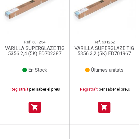
Ref.
631254
Ref.
631262
VARILLA SUPERGLAZE TIG
VARILLA SUPERGLAZE TIG
5356 2,4 (5K) ED702387
5356 3,2 (5K) ED701967
En Stock
Últimes unitats
Registra't
per saber el preu!
Registra't
per saber el preu!
shopping_cart
shopping_cart