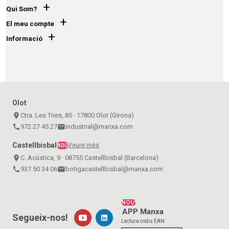
+
Qui Som?
+
El meu compte
+
Informació
Olot
place
Ctra. Les Tries, 85 · 17800 Olot (Girona)
call
972 27 45 27
email
industrial@manxa.com
Castellbisbal
Veure més
NOU
place
C. Acústica, 9 · 08755 Castellbisbal (Barcelona)
call
937 50 34 06
email
botigacastellbisbal@manxa.com
NOU!
APP Manxa
Segueix-nos!
Lectura codis EAN