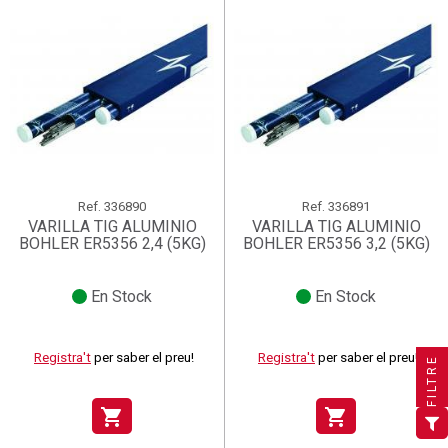
Ref.
336890
Ref.
336891
VARILLA TIG ALUMINIO
VARILLA TIG ALUMINIO
BOHLER ER5356 2,4 (5KG)
BOHLER ER5356 3,2 (5KG)
En Stock
En Stock
×
×
×
Crear una llista de desitjos
((title))
((title))
×
Connectar-se
×
((title))
Registra't
per saber el preu!
Registra't
per saber el preu!
FILTRE
×
Afegir a la llista de desitjos
Nom de la llista de desitjos
((label))
((label))
Cal que connecteu per a desar els productes a la vostra
((placeholder))
shopping_cart
shopping_cart
llista de desitjos.