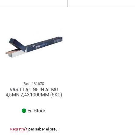
add_circle_outline
Crear una llista nova
((deleteText))
((cancelText))
Connectar-se
Cancel·lar
Crear una llista de desitjos
((renameText))
(( actionText ))
Cancel·lar
((cancelText))
((cancelText))
Ref.
481670
VARILLA UNION ALMG
4,5MN 2,4X1000MM (5KG)
En Stock
Registra't
per saber el preu!