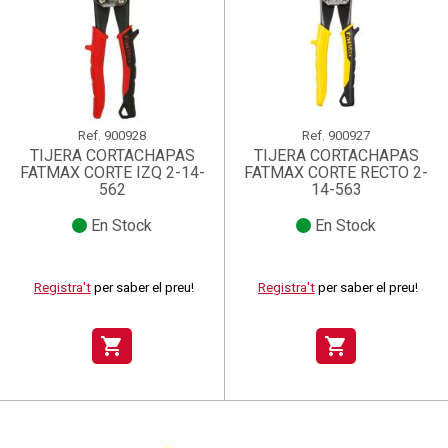
Ref.
900928
Ref.
900927
TIJERA CORTACHAPAS
TIJERA CORTACHAPAS
FATMAX CORTE IZQ 2-14-
FATMAX CORTE RECTO 2-
562
14-563
En Stock
En Stock
Registra't
per saber el preu!
Registra't
per saber el preu!
shopping_cart
shopping_cart