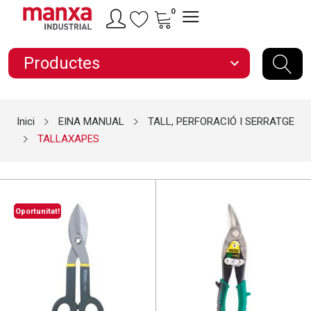
0
Productes
expand_more
Inici
EINA MANUAL
TALL, PERFORACIÓ I SERRATGE
TALLAXAPES
Oportunitat!