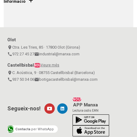
+
Informació
Olot
place
Ctra. Les Tries, 85 · 17800 Olot (Girona)
call
972 27 45 27
email
industrial@manxa.com
Castellbisbal
Veure més
NOU
place
C. Acústica, 9 · 08755 Castellbisbal (Barcelona)
call
937 50 34 06
email
botigacastellbisbal@manxa.com
NOU!
APP Manxa
Segueix-nos!
Lectura codis EAN
Contacta
per WhatsApp