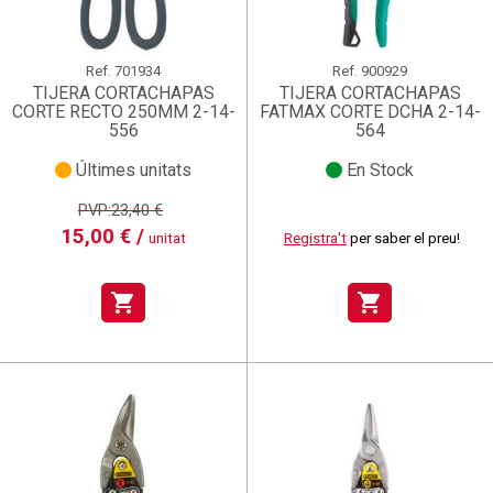
Ref.
701934
Ref.
900929
TIJERA CORTACHAPAS
TIJERA CORTACHAPAS
CORTE RECTO 250MM 2-14-
FATMAX CORTE DCHA 2-14-
556
564
Últimes unitats
En Stock
PVP:23,40 €
15,00 € /
unitat
Registra't
per saber el preu!
shopping_cart
shopping_cart