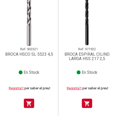
Ref.
902321
Ref.
971922
BROCA HSCO SL 5523 4,5
BROCA ESPIRAL CILIND
LARGA HSS 217 2,5
En Stock
En Stock
Registra't
per saber el preu!
Registra't
per saber el preu!
shopping_cart
shopping_cart