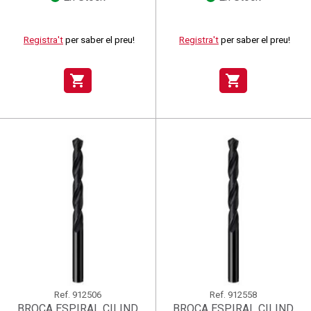
Registra't
per saber el preu!
Registra't
per saber el preu!
shopping_cart
shopping_cart
Ref.
912506
Ref.
912558
BROCA ESPIRAL CILIND
BROCA ESPIRAL CILIND