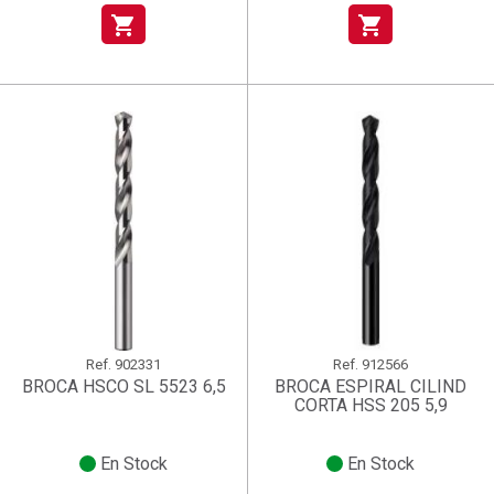
shopping_cart
shopping_cart
Ref.
902331
Ref.
912566
BROCA HSCO SL 5523 6,5
BROCA ESPIRAL CILIND
CORTA HSS 205 5,9
En Stock
En Stock