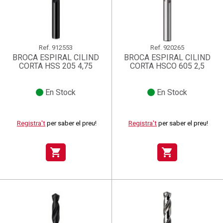
Ref.
912553
Ref.
920265
BROCA ESPIRAL CILIND
BROCA ESPIRAL CILIND
CORTA HSS 205 4,75
CORTA HSCO 605 2,5
En Stock
En Stock
Registra't
per saber el preu!
Registra't
per saber el preu!
shopping_cart
shopping_cart