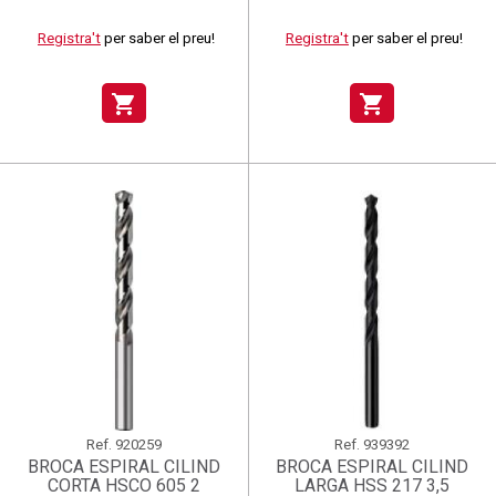
Registra't
per saber el preu!
Registra't
per saber el preu!
shopping_cart
shopping_cart
Ref.
920259
Ref.
939392
BROCA ESPIRAL CILIND
BROCA ESPIRAL CILIND
CORTA HSCO 605 2
LARGA HSS 217 3,5