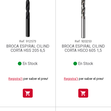
Ref.
912573
Ref.
920253
BROCA ESPIRAL CILIND
BROCA ESPIRAL CILIND
CORTA HSS 205 6,5
CORTA HSCO 605 1,5
En Stock
En Stock
Registra't
per saber el preu!
Registra't
per saber el preu!
shopping_cart
shopping_cart