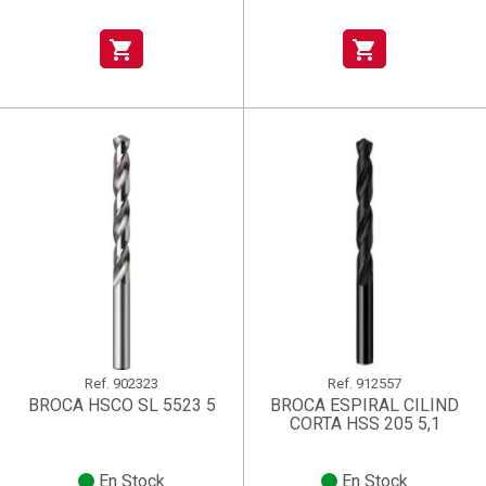
shopping_cart
shopping_cart
Ref.
902323
Ref.
912557
BROCA HSCO SL 5523 5
BROCA ESPIRAL CILIND
CORTA HSS 205 5,1
En Stock
En Stock