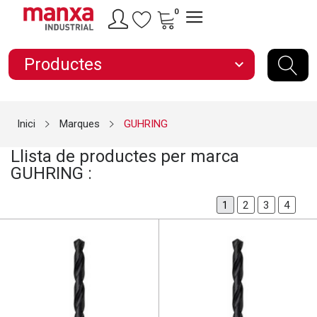
0
Productes
expand_more
Inici
Marques
GUHRING
Llista de productes per marca
GUHRING :
2
3
4
1