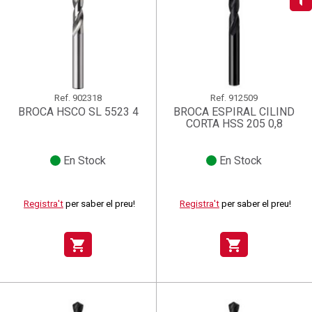
add_circle_outline
Crear una llista nova
((deleteText))
((cancelText))
Connectar-se
Cancel·lar
Crear una llista de desitjos
((renameText))
(( actionText ))
Cancel·lar
((cancelText))
((cancelText))
Ref.
902318
Ref.
912509
BROCA HSCO SL 5523 4
BROCA ESPIRAL CILIND
CORTA HSS 205 0,8
En Stock
En Stock
Registra't
per saber el preu!
Registra't
per saber el preu!
shopping_cart
shopping_cart