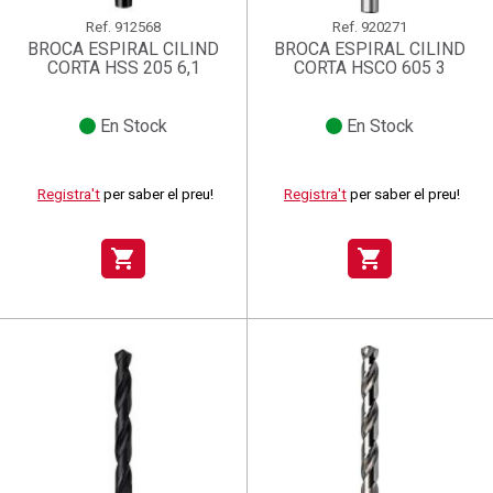
Ref.
912568
Ref.
920271
BROCA ESPIRAL CILIND
BROCA ESPIRAL CILIND
CORTA HSS 205 6,1
CORTA HSCO 605 3
En Stock
En Stock
Registra't
per saber el preu!
Registra't
per saber el preu!
shopping_cart
shopping_cart