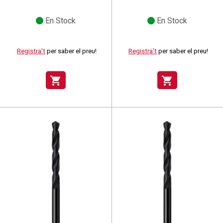
En Stock
En Stock
Registra't
per saber el preu!
Registra't
per saber el preu!
shopping_cart
shopping_cart