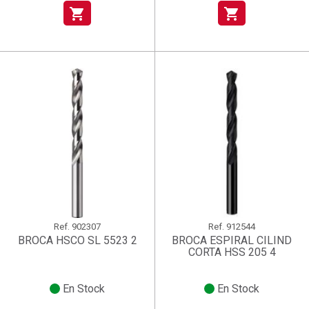
shopping_cart
shopping_cart
Ref.
902307
Ref.
912544
BROCA HSCO SL 5523 2
BROCA ESPIRAL CILIND
CORTA HSS 205 4
En Stock
En Stock