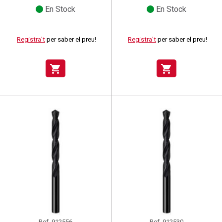
En Stock
En Stock
Registra't
per saber el preu!
Registra't
per saber el preu!
shopping_cart
shopping_cart
Ref.
912556
Ref.
912530