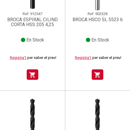
Ref.
912547
Ref.
902328
BROCA ESPIRAL CILIND
BROCA HSCO SL 5523 6
CORTA HSS 205 4,25
En Stock
En Stock
Registra't
per saber el preu!
Registra't
per saber el preu!
shopping_cart
shopping_cart