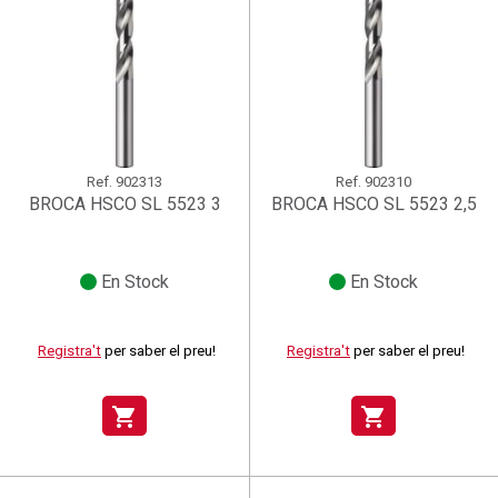
Ref.
902313
Ref.
902310
BROCA HSCO SL 5523 3
BROCA HSCO SL 5523 2,5
En Stock
En Stock
Registra't
per saber el preu!
Registra't
per saber el preu!
shopping_cart
shopping_cart