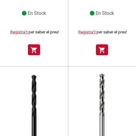
En Stock
En Stock
Registra't
per saber el preu!
Registra't
per saber el preu!
shopping_cart
shopping_cart