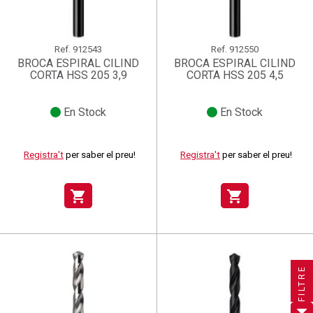
Ref.
912543
Ref.
912550
BROCA ESPIRAL CILIND
BROCA ESPIRAL CILIND
CORTA HSS 205 3,9
CORTA HSS 205 4,5
En Stock
En Stock
Registra't
per saber el preu!
Registra't
per saber el preu!
shopping_cart
shopping_cart
×
×
×
Crear una llista de desitjos
((title))
((title))
×
Connectar-se
×
((title))
FILTRE
×
Afegir a la llista de desitjos
Nom de la llista de desitjos
((label))
((label))
Cal que connecteu per a desar els productes a la vostra
((placeholder))
llista de desitjos.