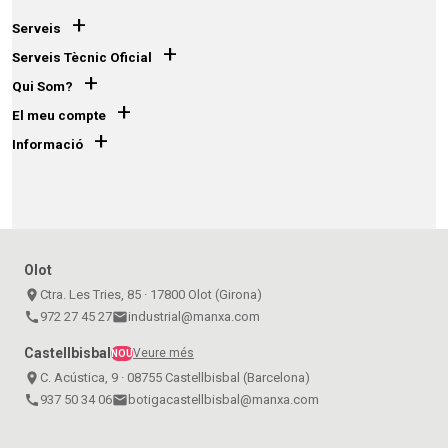
+
Serveis
+
Serveis Tècnic Oficial
+
Qui Som?
+
El meu compte
+
Informació
Olot
place
Ctra. Les Tries, 85 · 17800 Olot (Girona)
call
972 27 45 27
email
industrial@manxa.com
Castellbisbal
Veure més
NOU
place
C. Acústica, 9 · 08755 Castellbisbal (Barcelona)
call
937 50 34 06
email
botigacastellbisbal@manxa.com