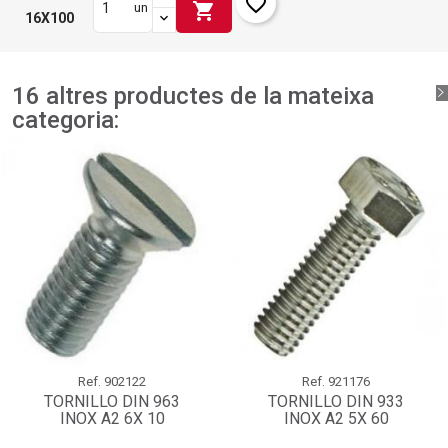
favorite_border
shopping_cart
un
16X100
16 altres productes de la mateixa
categoria:
Ref.
902122
Ref.
921176
TORNILLO DIN 963
TORNILLO DIN 933
INOX A2 6X 10
INOX A2 5X 60