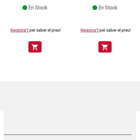
En Stock
En Stock
Registra't
per saber el preu!
Registra't
per saber el preu!
shopping_cart
shopping_cart