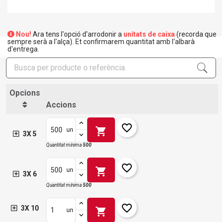
Nou!
Ara tens l'opció d'arrodonir a
unitats de caixa
(recorda que
sempre serà a l'alça). Et confirmarem quantitat amb l'albarà
d'entrega.
Opcions
Accions
favorite_border
shopping_cart
un
3X 5
Quantitat mínima
500
favorite_border
shopping_cart
un
3X 6
Quantitat mínima
500
favorite_border
3X 10
shopping_cart
un