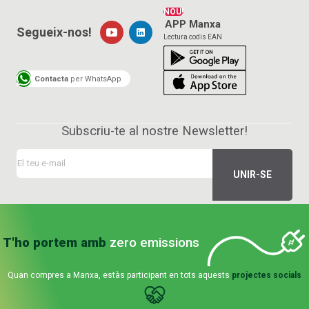
NOU!
APP Manxa
Segueix-nos!
Lectura codis EAN
Contacta
per WhatsApp
Subscriu-te al nostre Newsletter!
T'ho portem amb
zero emissions
Quan compres a Manxa, estàs participant en tots aquests
projectes socials