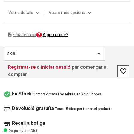
expand_more
expand_more
Veure detalls
|
Veure més opcions
Algun dubte?
Fitxa tècnica
3X 8
Registrar-se
o
iniciar sessió
per començar a
favorite_border
comprar
check_circle
En Stock
Compra-ho ara i ho rebràs en 24-48 hores
sync_alt
Devolució gratuïta
Tens 15 dies per tornar el producte
store
Recull a botiga
Disponible
a Olot