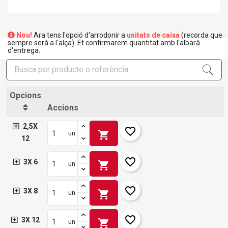
Nou!
Ara tens l'opció d'arrodonir a
unitats de caixa
(recorda que
sempre serà a l'alça). Et confirmarem quantitat amb l'albarà
d'entrega.
Opcions
Accions
2,5X
favorite_border
shopping_cart
un
12
favorite_border
3X 6
shopping_cart
un
favorite_border
3X 8
shopping_cart
un
favorite_border
3X 12
shopping_cart
un