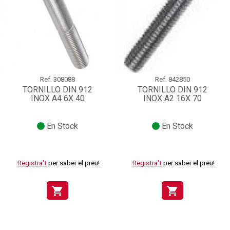
Ref.
308088
Ref.
842850
TORNILLO DIN 912
TORNILLO DIN 912
INOX A4 6X 40
INOX A2 16X 70
En Stock
En Stock
Registra't
per saber el preu!
Registra't
per saber el preu!
shopping_cart
shopping_cart