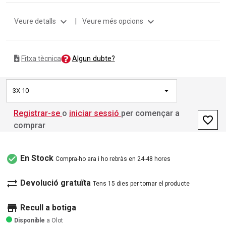
expand_more
expand_more
Veure detalls
|
Veure més opcions
Algun dubte?
Fitxa tècnica
3X 10
Registrar-se
o
iniciar sessió
per començar a
favorite_border
comprar
check_circle
En Stock
Compra-ho ara i ho rebràs en 24-48 hores
sync_alt
Devolució gratuïta
Tens 15 dies per tornar el producte
store
Recull a botiga
Disponible
a Olot