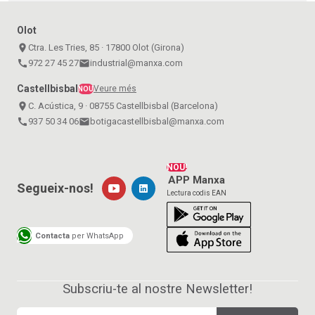
Olot
place
Ctra. Les Tries, 85 · 17800 Olot (Girona)
call
972 27 45 27
email
industrial@manxa.com
Castellbisbal
Veure més
NOU
place
C. Acústica, 9 · 08755 Castellbisbal (Barcelona)
call
937 50 34 06
email
botigacastellbisbal@manxa.com
NOU!
APP Manxa
Segueix-nos!
Lectura codis EAN
Contacta
per WhatsApp
Subscriu-te al nostre Newsletter!