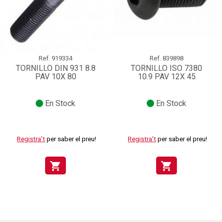
Ref.
919334
Ref.
839898
TORNILLO DIN 931 8.8
TORNILLO ISO 7380
PAV 10X 80
10.9 PAV 12X 45
En Stock
En Stock
Registra't
per saber el preu!
Registra't
per saber el preu!
shopping_cart
shopping_cart