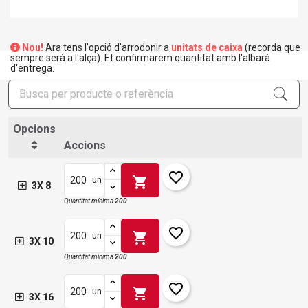
Nou!
Ara tens l'opció d'arrodonir a
unitats de caixa
(recorda que
sempre serà a l'alça). Et confirmarem quantitat amb l'albarà
d'entrega.
Opcions
Accions
favorite_border
shopping_cart
un
3X 8
Quantitat mínima
200
favorite_border
shopping_cart
un
3X 10
Quantitat mínima
200
favorite_border
shopping_cart
un
3X 16