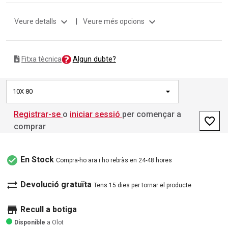
expand_more
expand_more
Veure detalls
|
Veure més opcions
Algun dubte?
Fitxa tècnica
10X 80
Registrar-se
o
iniciar sessió
per començar a
favorite_border
comprar
check_circle
En Stock
Compra-ho ara i ho rebràs en 24-48 hores
sync_alt
Devolució gratuïta
Tens 15 dies per tornar el producte
store
Recull a botiga
Disponible
a Olot