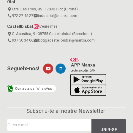
Olot
place
Ctra. Les Tries, 85 · 17800 Olot (Girona)
call
972 27 45 27
email
industrial@manxa.com
Castellbisbal
Veure més
NOU
place
C. Acústica, 9 · 08755 Castellbisbal (Barcelona)
call
937 50 34 06
email
botigacastellbisbal@manxa.com
NOU!
APP Manxa
Segueix-nos!
Lectura codis EAN
Contacta
per WhatsApp
Subscriu-te al nostre Newsletter!