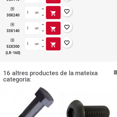
favorite_border
shopping_cart
un
30X240
favorite_border
shopping_cart
un
33X140
favorite_border
shopping_cart
un
52X300
(LR-160)
16 altres productes de la mateixa
categoria: