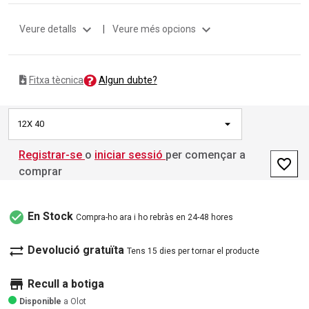
expand_more
expand_more
Veure detalls
|
Veure més opcions
Algun dubte?
Fitxa tècnica
12X 40
Registrar-se
o
iniciar sessió
per començar a
favorite_border
comprar
check_circle
En Stock
Compra-ho ara i ho rebràs en 24-48 hores
sync_alt
Devolució gratuïta
Tens 15 dies per tornar el producte
store
Recull a botiga
Disponible
a Olot