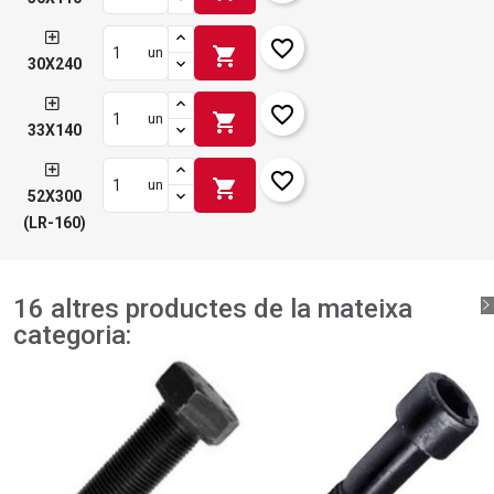
favorite_border
shopping_cart
un
30X240
favorite_border
shopping_cart
un
33X140
favorite_border
shopping_cart
un
52X300
(LR-160)
16 altres productes de la mateixa
categoria: