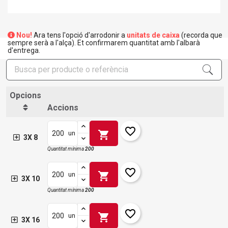
Nou!
Ara tens l'opció d'arrodonir a
unitats de caixa
(recorda que
sempre serà a l'alça). Et confirmarem quantitat amb l'albarà
d'entrega.
Opcions
Accions
favorite_border
shopping_cart
un
3X 8
Quantitat mínima
200
favorite_border
shopping_cart
un
3X 10
Quantitat mínima
200
favorite_border
shopping_cart
un
3X 16