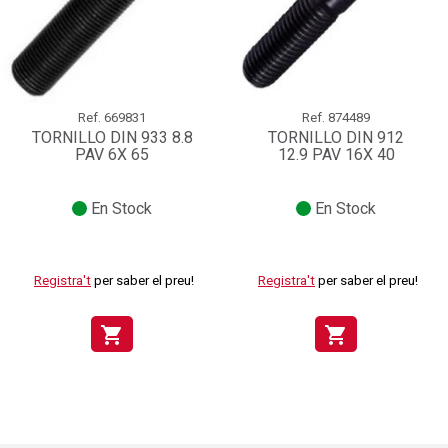
Ref.
669831
Ref.
874489
TORNILLO DIN 933 8.8
TORNILLO DIN 912
PAV 6X 65
12.9 PAV 16X 40
En Stock
En Stock
Registra't
per saber el preu!
Registra't
per saber el preu!
shopping_cart
shopping_cart