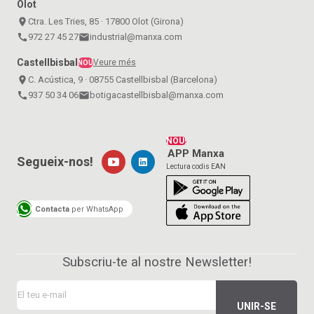
Olot
place
Ctra. Les Tries, 85 · 17800 Olot (Girona)
call
972 27 45 27
email
industrial@manxa.com
Castellbisbal
Veure més
NOU
place
C. Acústica, 9 · 08755 Castellbisbal (Barcelona)
call
937 50 34 06
email
botigacastellbisbal@manxa.com
NOU!
APP Manxa
Segueix-nos!
Lectura codis EAN
Contacta
per WhatsApp
Subscriu-te al nostre Newsletter!