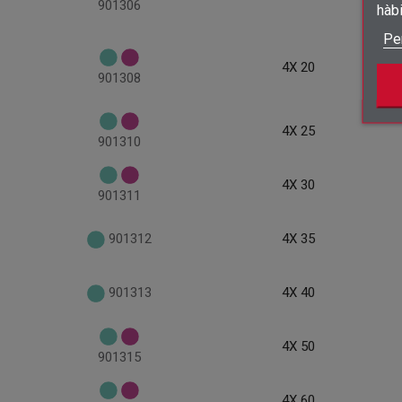
901306
hàb
Pe
4X 20
901308
4X 25
901310
4X 30
901311
901312
4X 35
901313
4X 40
4X 50
901315
4X 60