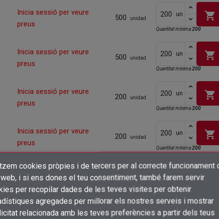
Inicia sessió per veure
shopping_cart
un
500
unidad
preus
Quantitat mínima
200
Inicia sessió per veure
shopping_cart
un
500
unidad
preus
Quantitat mínima
200
Inicia sessió per veure
shopping_cart
un
200
unidad
preus
Quantitat mínima
200
Inicia sessió per veure
shopping_cart
un
200
unidad
preus
Quantitat mínima
200
itzem cookies pròpies i de tercers per al correcte funcionament 
×
Inicia sessió per veure
shopping_cart
un
Crear una llista de desitjos
200
 web, i si ens dones el teu consentiment, també farem servir
unidad
preus
Connectar-se
ies per recopilar dades de les teves visites per obtenir
Quantitat mínima
200
dístiques agregades per millorar els nostres serveis i mostrar
×
Afegir a la llista de desitjos
Nom de la llista de desitjos
Inicia sessió per veure
shopping_cart
icitat relacionada amb les teves preferències a partir dels teus
un
Cal que connecteu per a desar els productes a la vostra llista de desitjos
200
unidad