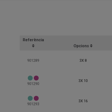
Referència
Opcions
901289
3X 8
3X 10
901290
3X 16
901293