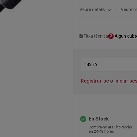
expand_more
Veure detalls
|
Veure m
Algun dubt
Fitxa tècnica
14X 40
Registrar-se
o
iniciar se
check_circle
En Stock
Compra-ho ara i ho rebràs
en 24-48 hores