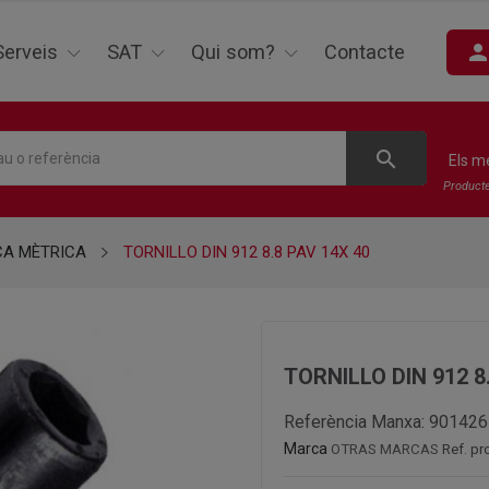
perso
Serveis
SAT
Qui som?
Contacte
search
Els m
Product
CA MÈTRICA
TORNILLO DIN 912 8.8 PAV 14X 40
TORNILLO DIN 912 8
Referència Manxa:
901426
Marca
OTRAS MARCAS
Ref. p