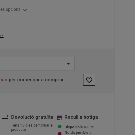
expand_more
és opcions
e?
favorite_border
ssió
per començar a comprar
sync_alt
store
Devolució gratuïta
Recull a botiga
Tens 15 dies per tornar el
Disponible
a Olot
producte
No disponible
a