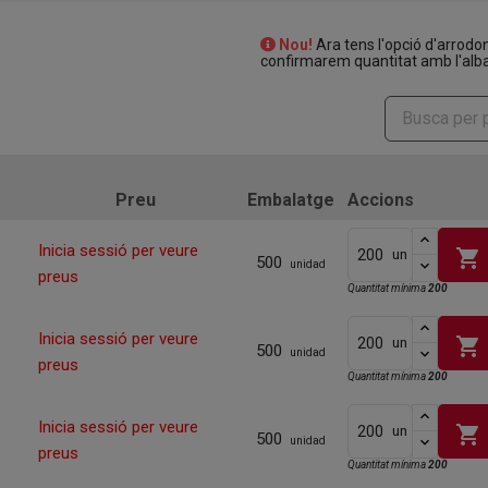
Nou!
Ara tens l'opció d'arrodo
confirmarem quantitat amb l'alba
Preu
Embalatge
Accions
Inicia sessió per veure
shopping_cart
un
500
unidad
preus
Quantitat mínima
200
Inicia sessió per veure
shopping_cart
un
500
unidad
preus
Quantitat mínima
200
Inicia sessió per veure
shopping_cart
un
500
unidad
preus
Quantitat mínima
200