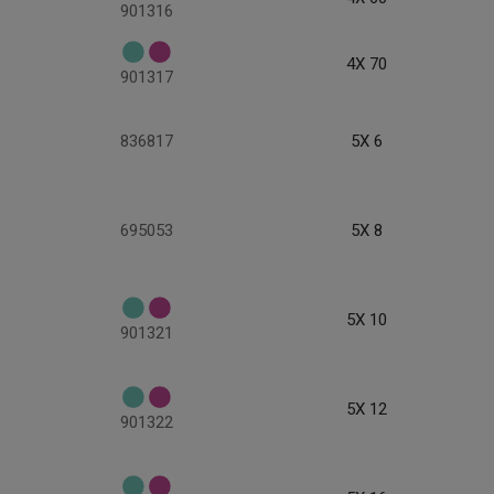
901316
4X 70
901317
836817
5X 6
695053
5X 8
5X 10
901321
5X 12
901322