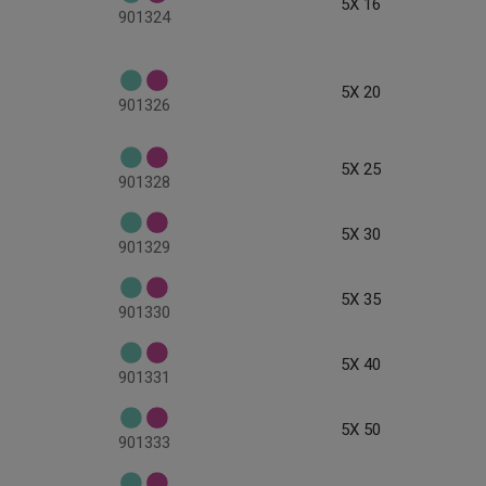
5X 16
901324
5X 20
901326
5X 25
901328
5X 30
901329
5X 35
901330
5X 40
901331
5X 50
901333