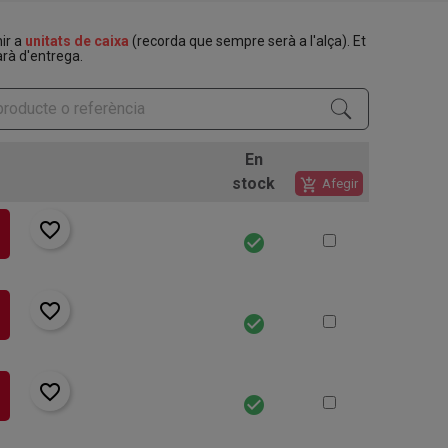
nir a
unitats de caixa
(recorda que sempre serà a l'alça). Et
rà d'entrega.
En
stock
add_shopping_cart
Afegir
favorite_border
check_circle
favorite_border
check_circle
favorite_border
check_circle