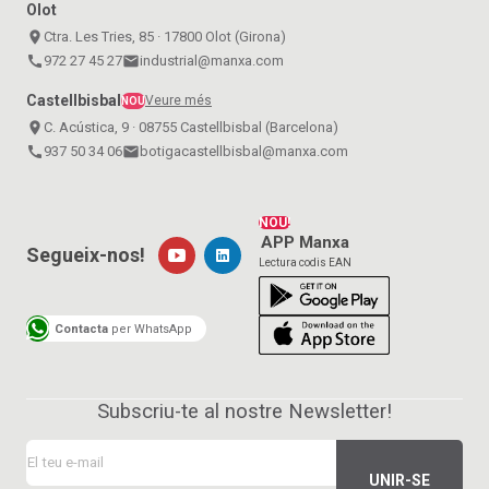
Olot
place
Ctra. Les Tries, 85 · 17800 Olot (Girona)
call
972 27 45 27
email
industrial@manxa.com
Castellbisbal
Veure més
NOU
place
C. Acústica, 9 · 08755 Castellbisbal (Barcelona)
call
937 50 34 06
email
botigacastellbisbal@manxa.com
NOU!
APP Manxa
Segueix-nos!
Lectura codis EAN
Contacta
per WhatsApp
Subscriu-te al nostre Newsletter!