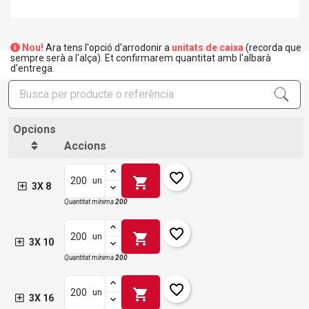
Nou!
Ara tens l'opció d'arrodonir a
unitats de caixa
(recorda que
sempre serà a l'alça). Et confirmarem quantitat amb l'albarà
d'entrega.
Opcions
Accions
favorite_border
shopping_cart
un
3X 8
Quantitat mínima
200
favorite_border
shopping_cart
un
3X 10
Quantitat mínima
200
favorite_border
shopping_cart
un
3X 16