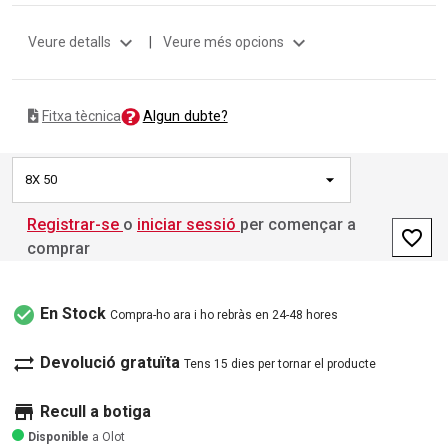
expand_more
expand_more
Veure detalls
|
Veure més opcions
Algun dubte?
Fitxa tècnica
8X 50
Registrar-se
o
iniciar sessió
per començar a
favorite_border
comprar
check_circle
En Stock
Compra-ho ara i ho rebràs en 24-48 hores
sync_alt
Devolució gratuïta
Tens 15 dies per tornar el producte
store
Recull a botiga
Disponible
a Olot