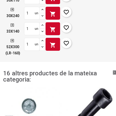
30X110
favorite_border
shopping_cart
un
30X240
favorite_border
shopping_cart
un
33X140
favorite_border
shopping_cart
un
52X300
(LR-160)
16 altres productes de la mateixa
categoria: