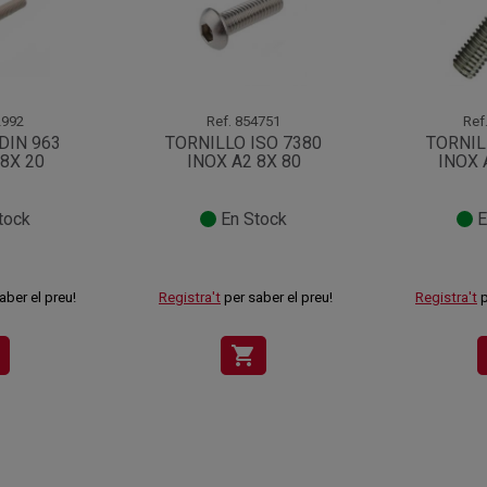
992
Ref.
854751
Ref
DIN 963
TORNILLO ISO 7380
TORNIL
 8X 20
INOX A2 8X 80
INOX 
tock
En Stock
E
aber el preu!
Registra't
per saber el preu!
Registra't
p
shopping_cart