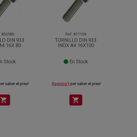
.
856580
Ref.
811109
LO DIN 933
TORNILLO DIN 933
TORN
A4 16X 80
INOX A4 16X100
INOX 
n Stock
En Stock
er saber el preu!
Registra't
per saber el preu!
Registr
shopping_cart
shopping_cart