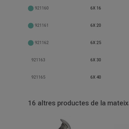
921160
6X 16
921161
6X 20
921162
6X 25
921163
6X 30
921165
6X 40
16 altres productes de la mateix