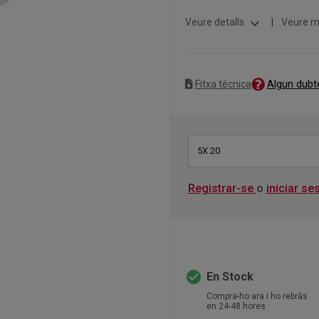
expand_more
Veure detalls
|
Veure m
Algun dubt
Fitxa tècnica
5X 20
Registrar-se
o
iniciar se
check_circle
En Stock
Compra-ho ara i ho rebràs
en 24-48 hores