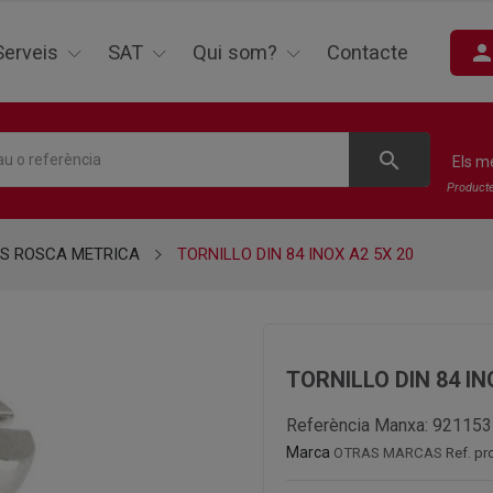
perso
Serveis
SAT
Qui som?
Contacte
search
Els m
Product
S ROSCA METRICA
TORNILLO DIN 84 INOX A2 5X 20
TORNILLO DIN 84 IN
Referència Manxa:
921153
Marca
OTRAS MARCAS
Ref. pr