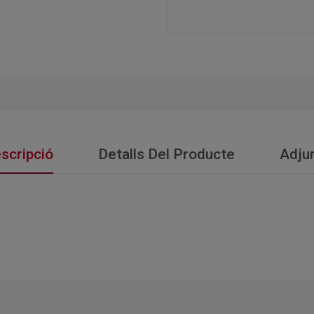
scripció
Detalls Del Producte
Adju