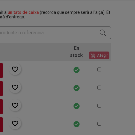
nir a
unitats de caixa
(recorda que sempre serà a l'alça). Et
rà d'entrega.
En
stock
add_shopping_cart
Afegir
favorite_border
check_circle
favorite_border
check_circle
favorite_border
check_circle
favorite_border
check_circle