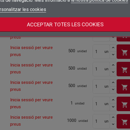
shopping_cart
its de navegació. Més informació a
la nostra política de cookies
preus
add_circle_outline
Crear una llista nova
Connectar-se
rsonalitzar les cookies
Cancel·lar
Inicia sessió per veure
1000
Crear una llista de desitjos
Cancel·lar
shopping_cart
un
unidad
preus
ACCEPTAR TOTES LES COOKIES
Inicia sessió per veure
500
shopping_cart
un
unidad
preus
Inicia sessió per veure
500
shopping_cart
un
unidad
preus
Inicia sessió per veure
500
shopping_cart
un
unidad
preus
Inicia sessió per veure
500
shopping_cart
un
unidad
preus
Inicia sessió per veure
1
shopping_cart
un
unidad
preus
Inicia sessió per veure
1000
shopping_cart
un
unidad
preus