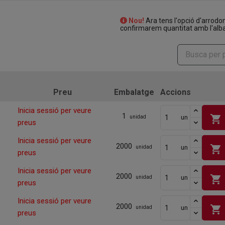
Nou!
Ara tens l'opció d'arrodo
confirmarem quantitat amb l'alba
Preu
Embalatge
Accions
Inicia sessió per veure
1
shopping_cart
un
unidad
preus
Inicia sessió per veure
2000
shopping_cart
un
unidad
preus
Inicia sessió per veure
2000
shopping_cart
un
unidad
preus
Inicia sessió per veure
2000
shopping_cart
un
unidad
preus