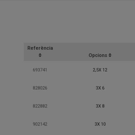
Referència
Opcions
693741
2,5X 12
828026
3X 6
822882
3X 8
902142
3X 10