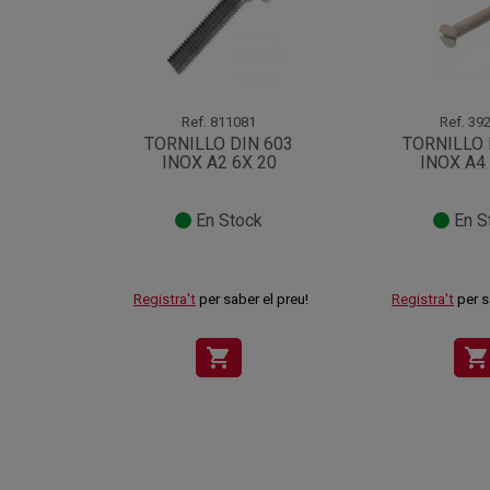
Ref.
811081
Ref.
392
TORNILLO DIN 603
TORNILLO 
INOX A2 6X 20
INOX A4
En Stock
En S
Registra't
per saber el preu!
Registra't
per s
shopping_cart
shopping_cart