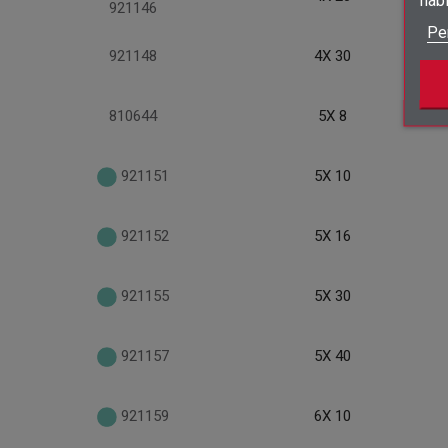
hàb
921146
Pe
921148
4X 30
810644
5X 8
921151
5X 10
921152
5X 16
921155
5X 30
921157
5X 40
921159
6X 10