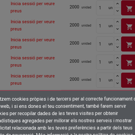
Inicia sessió per veure
2000
shopping_cart
un
unidad
preus
Inicia sessió per veure
2000
shopping_cart
un
unidad
preus
Inicia sessió per veure
2000
shopping_cart
un
unidad
preus
Inicia sessió per veure
2000
shopping_cart
un
unidad
preus
Inicia sessió per veure
2000
shopping_cart
un
unidad
preus
Inicia sessió per veure
2000
shopping_cart
un
itzem cookies pròpies i de tercers per al correcte funcionament 
unidad
×
preus
Crear una llista de desitjos
 web, i si ens dones el teu consentiment, també farem servir
Connectar-se
Inicia sessió per veure
ies per recopilar dades de les teves visites per obtenir
2000
shopping_cart
un
unidad
preus
dístiques agregades per millorar els nostres serveis i mostrar
×
Afegir a la llista de desitjos
Nom de la llista de desitjos
icitat relacionada amb les teves preferències a partir dels teus
Cal que connecteu per a desar els productes a la vostra llista de desitjos
Inicia sessió per veure
2000
un
unidad