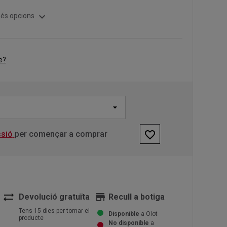
expand_more
és opcions
e?
favorite_border
ssió
per començar a comprar
sync_alt
store
Devolució gratuïta
Recull a botiga
Tens 15 dies per tornar el
Disponible
a Olot
producte
No disponible
a