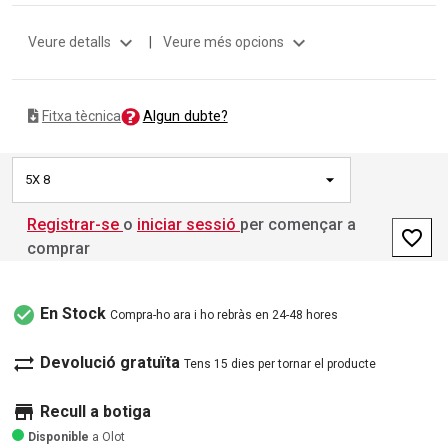
expand_more
expand_more
Veure detalls
|
Veure més opcions
Algun dubte?
Fitxa tècnica
5X 8
Registrar-se
o
iniciar sessió
per començar a
favorite_border
comprar
check_circle
En Stock
Compra-ho ara i ho rebràs en 24-48 hores
sync_alt
Devolució gratuïta
Tens 15 dies per tornar el producte
store
Recull a botiga
Disponible
a Olot