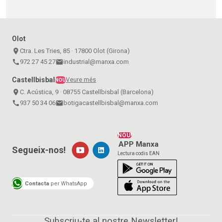
Olot
place
Ctra. Les Tries, 85 · 17800 Olot (Girona)
call
972 27 45 27
email
industrial@manxa.com
Castellbisbal
Veure més
NOU
place
C. Acústica, 9 · 08755 Castellbisbal (Barcelona)
call
937 50 34 06
email
botigacastellbisbal@manxa.com
NOU!
APP Manxa
Segueix-nos!
Lectura codis EAN
Contacta
per WhatsApp
Subscriu-te al nostre Newsletter!