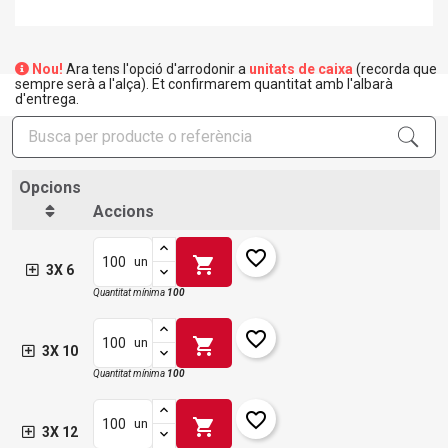
Nou!
Ara tens l'opció d'arrodonir a
unitats de caixa
(recorda que
sempre serà a l'alça). Et confirmarem quantitat amb l'albarà
d'entrega.
Opcions
Accions
favorite_border
shopping_cart
un
3X 6
Quantitat mínima
100
favorite_border
shopping_cart
un
3X 10
Quantitat mínima
100
favorite_border
shopping_cart
un
3X 12