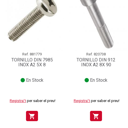
Ref.
881779
Ref.
820738
TORNILLO DIN 7985
TORNILLO DIN 912
INOX A2 5X 8
INOX A2 8X 90
En Stock
En Stock
Registra't
per saber el preu!
Registra't
per saber el preu!
shopping_cart
shopping_cart