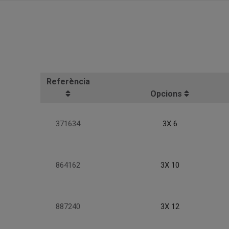
Referència
Opcions
371634
3X 6
864162
3X 10
887240
3X 12