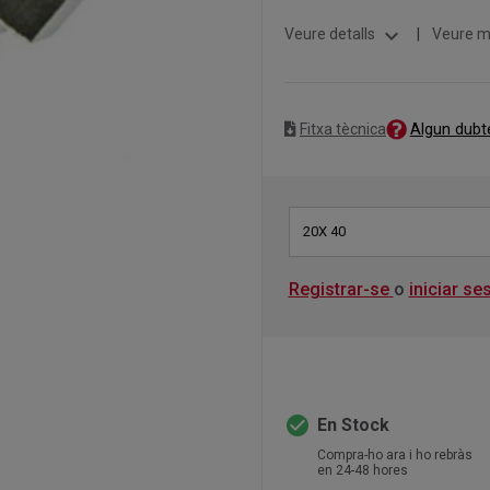
expand_more
Veure detalls
|
Veure m
Algun dubt
Fitxa tècnica
20X 40
Registrar-se
o
iniciar se
check_circle
En Stock
Compra-ho ara i ho rebràs
en 24-48 hores