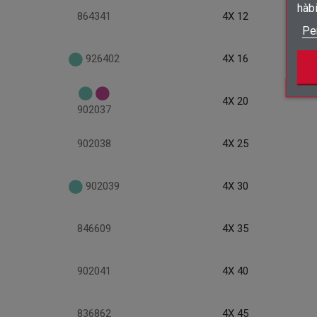
hàb
864341
4X 12
Pe
926402
4X 16
4X 20
902037
902038
4X 25
902039
4X 30
846609
4X 35
902041
4X 40
836862
4X 45