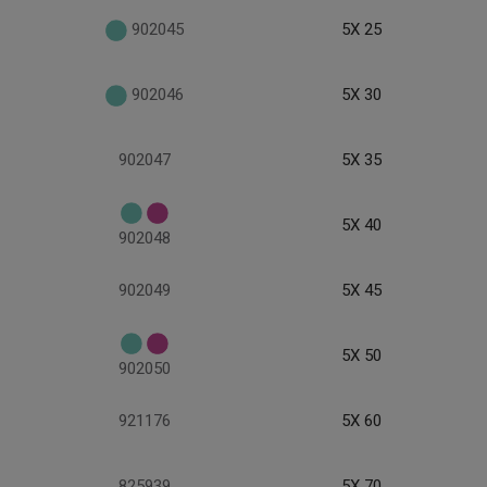
902045
5X 25
902046
5X 30
902047
5X 35
5X 40
902048
902049
5X 45
5X 50
902050
921176
5X 60
825939
5X 70