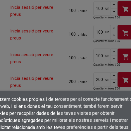
Inicia sessió per veure
shopping_cart
un
100
unidad
preus
Quantitat mínima
100
Inicia sessió per veure
shopping_cart
un
100
unidad
preus
Quantitat mínima
100
Inicia sessió per veure
shopping_cart
un
100
unidad
preus
Quantitat mínima
100
Inicia sessió per veure
shopping_cart
un
200
unidad
preus
Quantitat mínima
200
itzem cookies pròpies i de tercers per al correcte funcionament 
Inicia sessió per veure
×
500
shopping_cart
un
unidad
Crear una llista de desitjos
 web, i si ens dones el teu consentiment, també farem servir
preus
Connectar-se
ies per recopilar dades de les teves visites per obtenir
Inicia sessió per veure
500
dístiques agregades per millorar els nostres serveis i mostrar
shopping_cart
un
×
unidad
Afegir a la llista de desitjos
preus
Nom de la llista de desitjos
icitat relacionada amb les teves preferències a partir dels teus
Cal que connecteu per a desar els productes a la vostra llista de desitjos