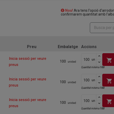
Nou!
Ara tens l'opció d'arrodo
confirmarem quantitat amb l'alba
Preu
Embalatge
Accions
Inicia sessió per veure
shopping_cart
un
100
unidad
preus
Quantitat mínima
100
Inicia sessió per veure
shopping_cart
un
100
unidad
preus
Quantitat mínima
100
Inicia sessió per veure
shopping_cart
un
100
unidad
preus
Quantitat mínima
100