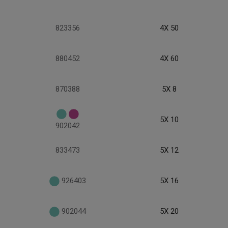
823356
4X 50
880452
4X 60
870388
5X 8
5X 10
902042
833473
5X 12
926403
5X 16
902044
5X 20