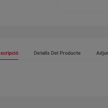
scripció
Detalls Del Producte
Adju