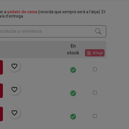
nir a
unitats de caixa
(recorda que sempre serà a l'alça). Et
rà d'entrega.
En
stock
add_shopping_cart
Afegir
favorite_border
check_circle
favorite_border
check_circle
favorite_border
check_circle