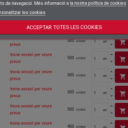
its de navegació. Més informació a
la nostra política de cookies
Inicia sessió per veure
500
shopping_cart
un
add_circle_outline
unidad
Crear una llista nova
preus
Connectar-se
rsonalitzar les cookies
Cancel·lar
Crear una llista de desitjos
Cancel·lar
Inicia sessió per veure
500
shopping_cart
un
unidad
ACCEPTAR TOTES LES COOKIES
preus
Inicia sessió per veure
500
shopping_cart
un
unidad
preus
Inicia sessió per veure
500
shopping_cart
un
unidad
preus
Inicia sessió per veure
500
shopping_cart
un
unidad
preus
Inicia sessió per veure
500
shopping_cart
un
unidad
preus
Inicia sessió per veure
500
shopping_cart
un
unidad
preus
Inicia sessió per veure
400
shopping_cart
un
unidad