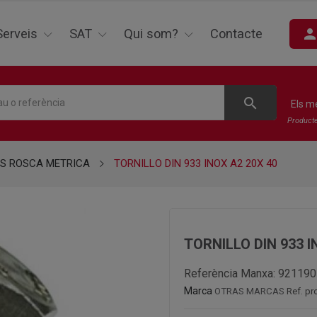
perso
Serveis
SAT
Qui som?
Contacte
search
Els m
Product
S ROSCA METRICA
TORNILLO DIN 933 INOX A2 20X 40
TORNILLO DIN 933 I
Referència Manxa:
921190
Marca
OTRAS MARCAS
Ref. pr