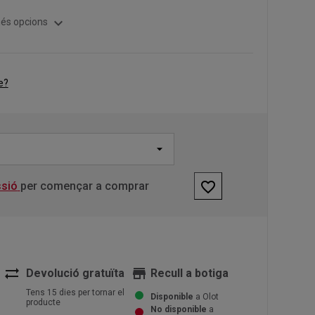
expand_more
és opcions
e?
favorite_border
ssió
per començar a comprar
sync_alt
store
Devolució gratuïta
Recull a botiga
Tens 15 dies per tornar el
Disponible
a Olot
producte
No disponible
a