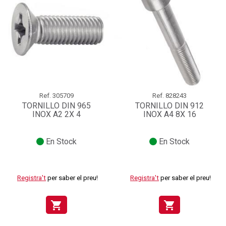
Ref.
305709
Ref.
828243
TORNILLO DIN 965
TORNILLO DIN 912
INOX A2 2X 4
INOX A4 8X 16
En Stock
En Stock
Registra't
per saber el preu!
Registra't
per saber el preu!
shopping_cart
shopping_cart