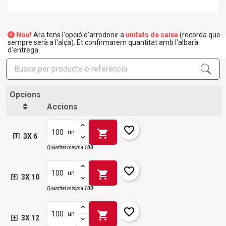
Nou!
Ara tens l'opció d'arrodonir a
unitats de caixa
(recorda que
sempre serà a l'alça). Et confirmarem quantitat amb l'albarà
d'entrega.
Opcions
Accions
favorite_border
shopping_cart
un
3X 6
Quantitat mínima
100
favorite_border
shopping_cart
un
3X 10
Quantitat mínima
100
favorite_border
shopping_cart
un
3X 12