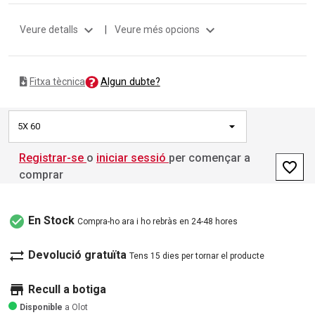
expand_more
expand_more
Veure detalls
|
Veure més opcions
Algun dubte?
Fitxa tècnica
5X 60
Registrar-se
o
iniciar sessió
per començar a
favorite_border
comprar
check_circle
En Stock
Compra-ho ara i ho rebràs en 24-48 hores
sync_alt
Devolució gratuïta
Tens 15 dies per tornar el producte
store
Recull a botiga
Disponible
a Olot