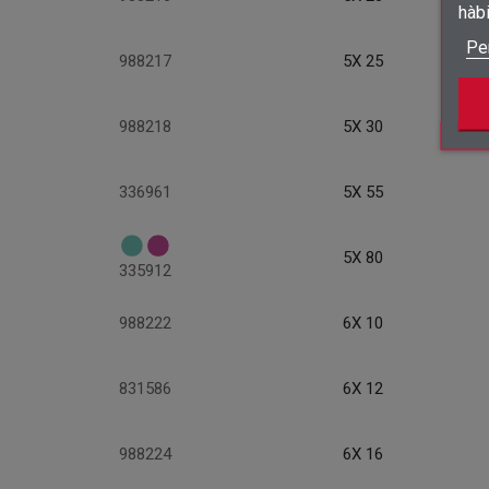
hàb
Pe
988217
5X 25
988218
5X 30
336961
5X 55
5X 80
335912
988222
6X 10
831586
6X 12
988224
6X 16