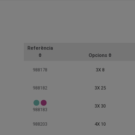
Referència
Opcions
988178
3X 8
988182
3X 25
3X 30
988183
988203
4X 10