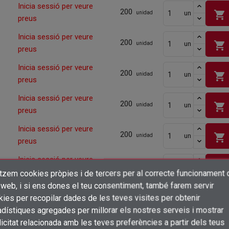
Inicia sessió per veure
200
shopping_cart
un
unidad
preus
Inicia sessió per veure
200
shopping_cart
un
unidad
preus
Inicia sessió per veure
200
shopping_cart
un
unidad
preus
Inicia sessió per veure
200
shopping_cart
un
unidad
preus
Inicia sessió per veure
200
shopping_cart
un
unidad
preus
Inicia sessió per veure
200
shopping_cart
un
unidad
preus
itzem cookies pròpies i de tercers per al correcte funcionament 
×
Crear una llista de desitjos
 web, i si ens dones el teu consentiment, també farem servir
Inicia sessió per veure
Connectar-se
200
shopping_cart
ies per recopilar dades de les teves visites per obtenir
un
unidad
preus
dístiques agregades per millorar els nostres serveis i mostrar
×
Afegir a la llista de desitjos
Nom de la llista de desitjos
Inicia sessió per veure
icitat relacionada amb les teves preferències a partir dels teus
Cal que connecteu per a desar els productes a la vostra llista de desitjos
200
un
unidad