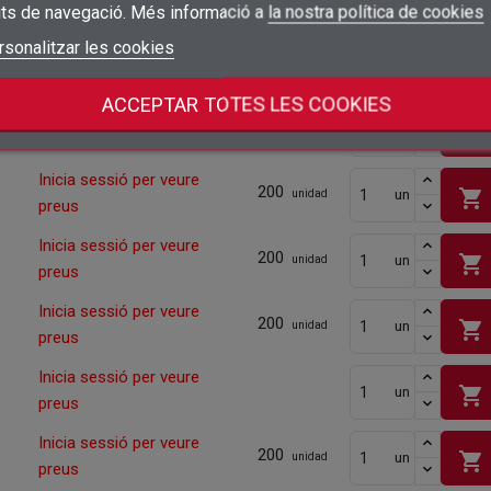
shopping_cart
preus
its de navegació. Més informació a
la nostra política de cookies
add_circle_outline
Crear una llista nova
Connectar-se
rsonalitzar les cookies
Cancel·lar
Inicia sessió per veure
200
shopping_cart
un
unidad
Crear una llista de desitjos
Cancel·lar
preus
ACCEPTAR TOTES LES COOKIES
Inicia sessió per veure
200
shopping_cart
un
unidad
preus
Inicia sessió per veure
200
shopping_cart
un
unidad
preus
Inicia sessió per veure
200
shopping_cart
un
unidad
preus
Inicia sessió per veure
200
shopping_cart
un
unidad
preus
Inicia sessió per veure
shopping_cart
un
preus
Inicia sessió per veure
200
shopping_cart
un
unidad
preus