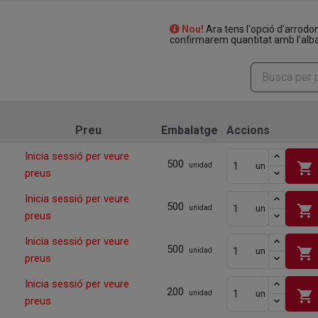
Nou!
Ara tens l'opció d'arrodo
confirmarem quantitat amb l'alba
Preu
Embalatge
Accions
Inicia sessió per veure
500
shopping_cart
un
unidad
preus
Inicia sessió per veure
500
shopping_cart
un
unidad
preus
Inicia sessió per veure
500
shopping_cart
un
unidad
preus
Inicia sessió per veure
200
shopping_cart
un
unidad
preus