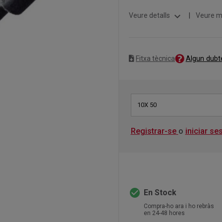
expand_more
Veure detalls
|
Veure m
Algun dubt
Fitxa tècnica
10X 50
Registrar-se
o
iniciar se
check_circle
En Stock
Compra-ho ara i ho rebràs
en 24-48 hores