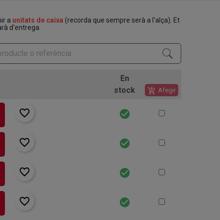
nir a
unitats de caixa
(recorda que sempre serà a l'alça). Et
rà d'entrega.
En
stock
add_shopping_cart
Afegir
favorite_border
check_circle
favorite_border
check_circle
favorite_border
check_circle
favorite_border
check_circle