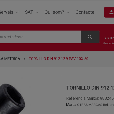
perso
Serveis
SAT
Qui som?
Contacte
search
Els m
Product
CA MÈTRICA
TORNILLO DIN 912 12.9 PAV 10X 50
TORNILLO DIN 912 1
Referència Manxa:
988245
Marca
OTRAS MARCAS
Ref. p