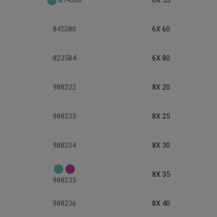
874300
6X 55
845380
6X 60
823584
6X 80
988232
8X 20
988233
8X 25
988234
8X 30
8X 35
988235
988236
8X 40