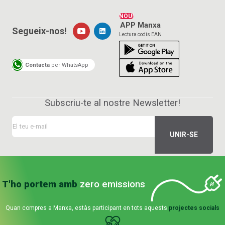
NOU!
APP Manxa
Segueix-nos!
Lectura codis EAN
Contacta
per WhatsApp
Subscriu-te al nostre Newsletter!
T'ho portem amb
zero emissions
Quan compres a Manxa, estàs participant en tots aquests
projectes socials