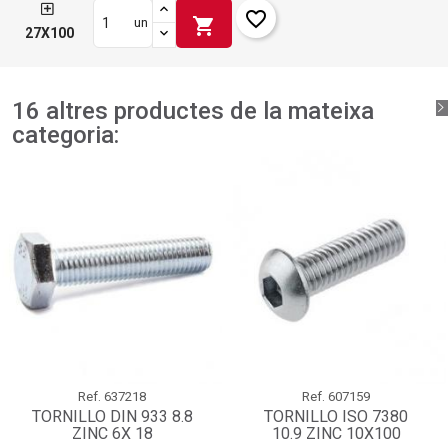
favorite_border
shopping_cart
un
27X100
16 altres productes de la mateixa
categoria:
Ref.
637218
Ref.
607159
TORNILLO DIN 933 8.8
TORNILLO ISO 7380
ZINC 6X 18
10.9 ZINC 10X100