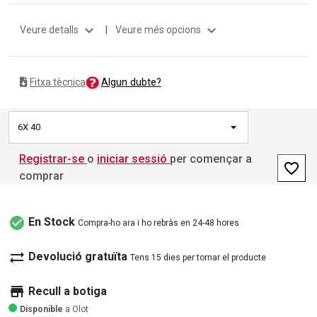
expand_more
expand_more
Veure detalls
|
Veure més opcions
Algun dubte?
Fitxa tècnica
6X 40
Registrar-se
o
iniciar sessió
per començar a
favorite_border
comprar
check_circle
En Stock
Compra-ho ara i ho rebràs en 24-48 hores
sync_alt
Devolució gratuïta
Tens 15 dies per tornar el producte
store
Recull a botiga
Disponible
a Olot