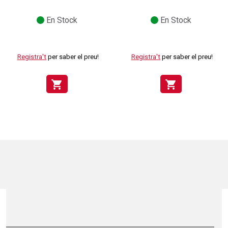
En Stock
En Stock
Registra't
per saber el preu!
Registra't
per saber el preu!
shopping_cart
shopping_cart