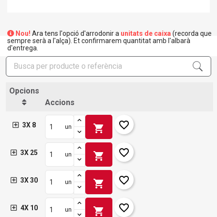
Nou!
Ara tens l'opció d'arrodonir a
unitats de caixa
(recorda que
sempre serà a l'alça). Et confirmarem quantitat amb l'albarà
d'entrega.
Opcions
Accions
favorite_border
3X 8
shopping_cart
un
favorite_border
3X 25
shopping_cart
un
favorite_border
3X 30
shopping_cart
un
favorite_border
4X 10
shopping_cart
un