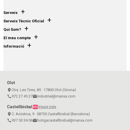
+
Serveis
+
Serveis Tècnic Oficial
+
Qui Som?
+
El meu compte
+
Informació
Olot
place
Ctra. Les Tries, 85 · 17800 Olot (Girona)
call
972 27 45 27
email
industrial@manxa.com
Castellbisbal
Veure més
NOU
place
C. Acústica, 9 · 08755 Castellbisbal (Barcelona)
call
937 50 34 06
email
botigacastellbisbal@manxa.com