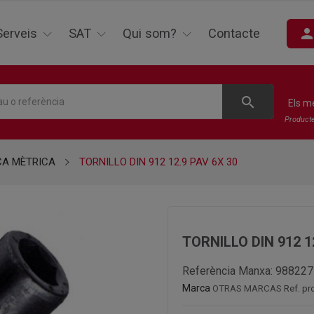
perso
Serveis
SAT
Qui som?
Contacte
search
Els m
Product
CA MÈTRICA
TORNILLO DIN 912 12.9 PAV 6X 30
TORNILLO DIN 912 1
Referència Manxa:
988227
Marca
OTRAS MARCAS
Ref. p