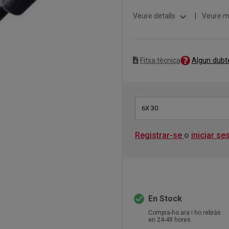
expand_more
Veure detalls
|
Veure m
Algun dubt
Fitxa tècnica
6X 30
Registrar-se
o
iniciar se
check_circle
En Stock
Compra-ho ara i ho rebràs
en 24-48 hores