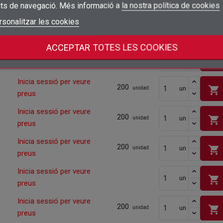
shopping_cart
preus
its de navegació. Més informació a
la nostra política de cookies
add_circle_outline
Crear una llista nova
Connectar-se
rsonalitzar les cookies
Cancel·lar
Inicia sessió per veure
200
shopping_cart
un
unidad
Crear una llista de desitjos
Cancel·lar
preus
ACCEPTAR TOTES LES COOKIES
Inicia sessió per veure
200
shopping_cart
un
unidad
preus
Inicia sessió per veure
200
shopping_cart
un
unidad
preus
Inicia sessió per veure
200
shopping_cart
un
unidad
preus
Inicia sessió per veure
200
shopping_cart
un
unidad
preus
Inicia sessió per veure
shopping_cart
un
preus
Inicia sessió per veure
200
shopping_cart
un
unidad
preus