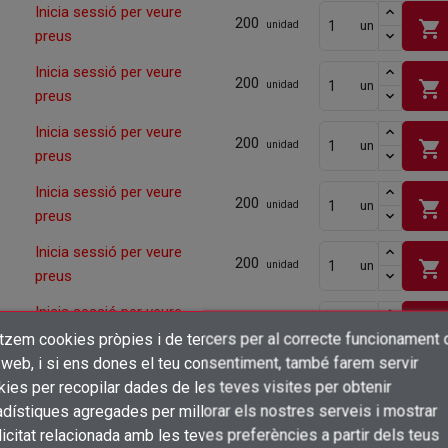
Inicia sessió per veure
200
shopping_cart
un
unidad
preus
Inicia sessió per veure
200
shopping_cart
un
unidad
preus
Inicia sessió per veure
200
shopping_cart
un
unidad
preus
Inicia sessió per veure
200
shopping_cart
un
unidad
preus
Inicia sessió per veure
200
shopping_cart
un
unidad
preus
Inicia sessió per veure
200
shopping_cart
un
unidad
preus
itzem cookies pròpies i de tercers per al correcte funcionament 
×
Crear una llista de desitjos
 web, i si ens dones el teu consentiment, també farem servir
Inicia sessió per veure
Connectar-se
200
shopping_cart
ies per recopilar dades de les teves visites per obtenir
un
unidad
preus
dístiques agregades per millorar els nostres serveis i mostrar
×
Afegir a la llista de desitjos
Nom de la llista de desitjos
Inicia sessió per veure
icitat relacionada amb les teves preferències a partir dels teus
Cal que connecteu per a desar els productes a la vostra llista de desitjos
200
un
unidad