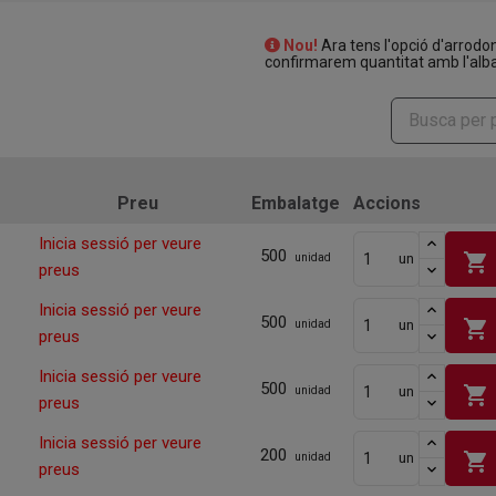
Nou!
Ara tens l'opció d'arrodo
confirmarem quantitat amb l'alba
Preu
Embalatge
Accions
Inicia sessió per veure
500
shopping_cart
un
unidad
preus
Inicia sessió per veure
500
shopping_cart
un
unidad
preus
Inicia sessió per veure
500
shopping_cart
un
unidad
preus
Inicia sessió per veure
200
shopping_cart
un
unidad
preus