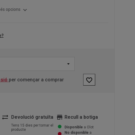
expand_more
és opcions
e?
favorite_border
ssió
per començar a comprar
sync_alt
store
Devolució gratuïta
Recull a botiga
Tens 15 dies per tornar el
Disponible
a Olot
producte
No disponible
a