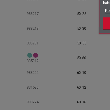
hàb
Pe
988217
5X 25
988218
5X 30
336961
5X 55
5X 80
335912
988222
6X 10
831586
6X 12
988224
6X 16