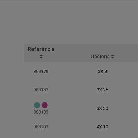
Referència
Opcions
988178
3X 8
988182
3X 25
3X 30
988183
988203
4X 10