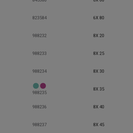
845380
6X 60
823584
6X 80
988232
8X 20
988233
8X 25
988234
8X 30
8X 35
988235
988236
8X 40
988237
8X 45