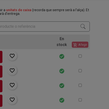
nir a
unitats de caixa
(recorda que sempre serà a l'alça). Et
rà d'entrega.
En
stock
add_shopping_cart
Afegir
favorite_border
check_circle
favorite_border
check_circle
favorite_border
check_circle
favorite_border
check_circle