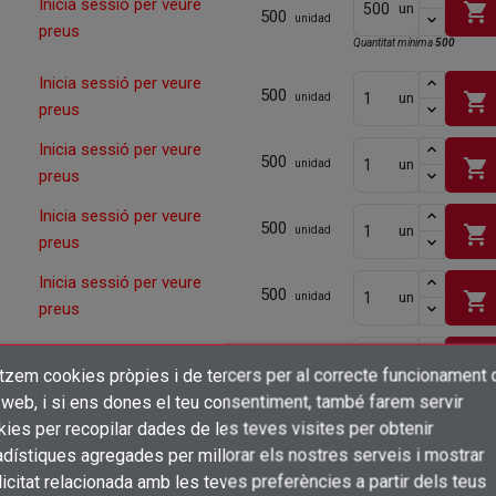
Inicia sessió per veure
shopping_cart
un
500
unidad
preus
Quantitat mínima
500
Inicia sessió per veure
500
shopping_cart
un
unidad
preus
Inicia sessió per veure
500
shopping_cart
un
unidad
preus
Inicia sessió per veure
500
shopping_cart
un
unidad
preus
Inicia sessió per veure
500
shopping_cart
un
unidad
preus
Inicia sessió per veure
shopping_cart
un
500
itzem cookies pròpies i de tercers per al correcte funcionament 
unidad
×
preus
Crear una llista de desitjos
 web, i si ens dones el teu consentiment, també farem servir
Quantitat mínima
200
Connectar-se
ies per recopilar dades de les teves visites per obtenir
Inicia sessió per veure
shopping_cart
dístiques agregades per millorar els nostres serveis i mostrar
un
×
500
unidad
Afegir a la llista de desitjos
Nom de la llista de desitjos
preus
icitat relacionada amb les teves preferències a partir dels teus
Cal que connecteu per a desar els productes a la vostra llista de desitjos
Quantitat mínima
500