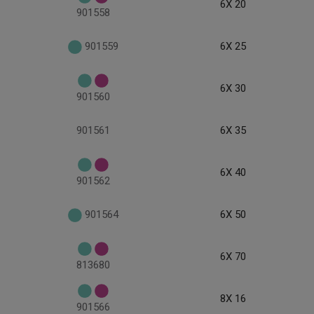
6X 20
901558
901559
6X 25
6X 30
901560
901561
6X 35
6X 40
901562
901564
6X 50
6X 70
813680
8X 16
901566