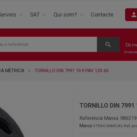
perso
Serveis
SAT
Qui som?
Contacte
search
Els m
Product
CA MÈTRICA
TORNILLO DIN 7991 10.9 PAV 12X 60
TORNILLO DIN 7991 
Referència Manxa:
986219
Marca
OTRAS MARCAS
Ref. p