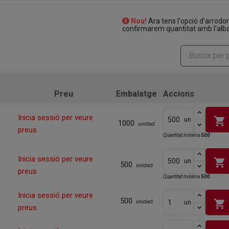
Nou!
Ara tens l'opció d'arrodo
confirmarem quantitat amb l'alba
Preu
Embalatge
Accions
Inicia sessió per veure
shopping_cart
un
1000
unidad
preus
Quantitat mínima
500
Inicia sessió per veure
shopping_cart
un
500
unidad
preus
Quantitat mínima
500
Inicia sessió per veure
500
shopping_cart
un
unidad
preus