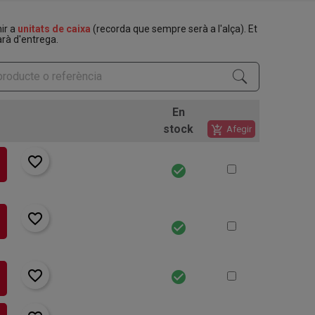
nir a
unitats de caixa
(recorda que sempre serà a l'alça). Et
rà d'entrega.
En
stock
add_shopping_cart
Afegir
favorite_border
check_circle
favorite_border
check_circle
favorite_border
check_circle