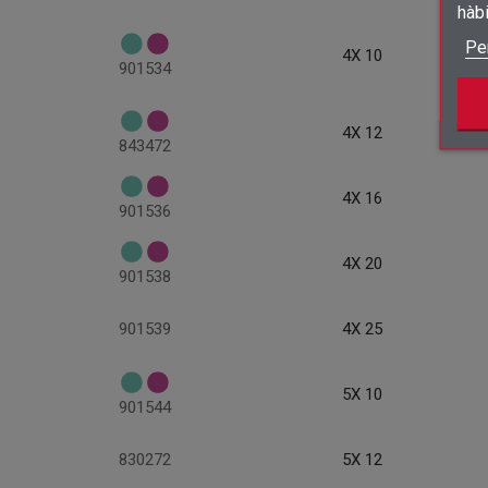
hàb
Pe
4X 10
901534
4X 12
843472
4X 16
901536
4X 20
901538
901539
4X 25
5X 10
901544
830272
5X 12