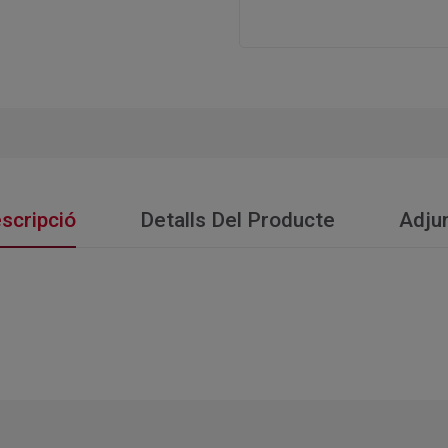
scripció
Detalls Del Producte
Adju