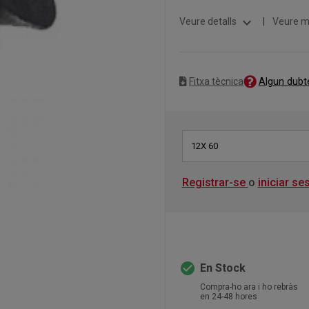
expand_more
Veure detalls
|
Veure m
Algun dubt
Fitxa tècnica
12X 60
Registrar-se
o
iniciar se
check_circle
En Stock
Compra-ho ara i ho rebràs
en 24-48 hores