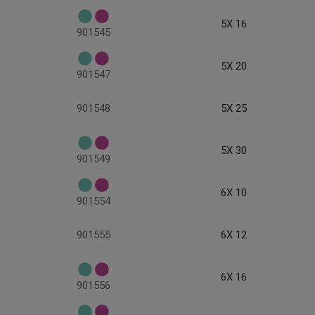
5X 16
901545
5X 20
901547
901548
5X 25
5X 30
901549
6X 10
901554
901555
6X 12
6X 16
901556