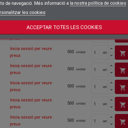
its de navegació. Més informació a
la nostra política de cookies
add_circle_outline
Crear una llista nova
Inicia sessió per veure
Connectar-se
rsonalitzar les cookies
shopping_cart
Cancel·lar
un
500
unidad
preus
Crear una llista de desitjos
Cancel·lar
Quantitat mínima
500
ACCEPTAR TOTES LES COOKIES
Inicia sessió per veure
500
shopping_cart
un
unidad
preus
Inicia sessió per veure
500
shopping_cart
un
unidad
preus
Inicia sessió per veure
500
shopping_cart
un
unidad
preus
Inicia sessió per veure
500
shopping_cart
un
unidad
preus
Inicia sessió per veure
500
shopping_cart
un
unidad
preus
Inicia sessió per veure
500
shopping_cart
un
unidad
preus