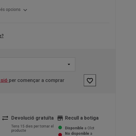
expand_more
és opcions
e?
favorite_border
ssió
per començar a comprar
sync_alt
store
Devolució gratuïta
Recull a botiga
Tens 15 dies per tornar el
Disponible
a Olot
producte
No disponible
a