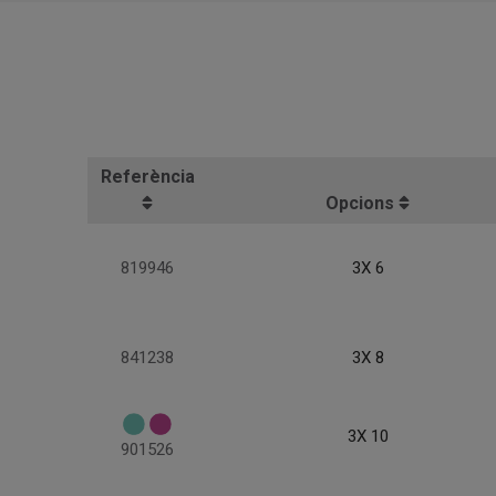
Referència
Opcions
819946
3X 6
841238
3X 8
3X 10
901526