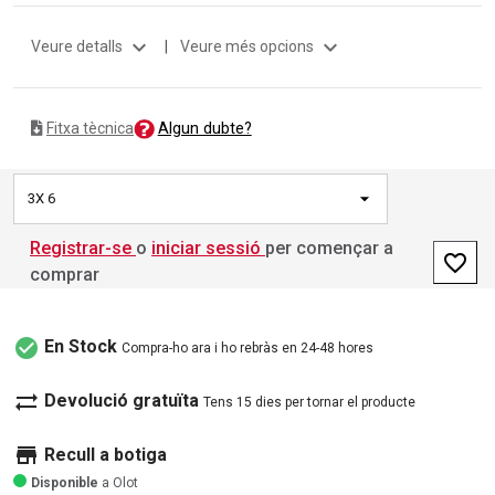
expand_more
expand_more
Veure detalls
|
Veure més opcions
Algun dubte?
Fitxa tècnica
3X 6
Registrar-se
o
iniciar sessió
per començar a
favorite_border
comprar
check_circle
En Stock
Compra-ho ara i ho rebràs en 24-48 hores
sync_alt
Devolució gratuïta
Tens 15 dies per tornar el producte
store
Recull a botiga
Disponible
a Olot