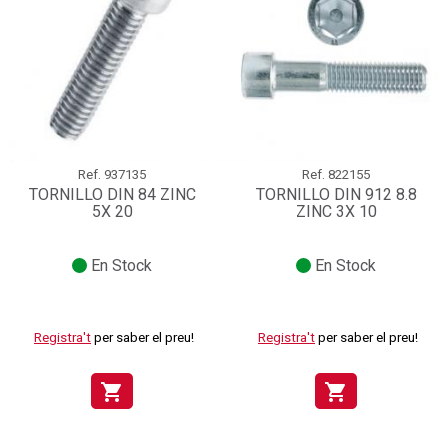
Ref.
937135
Ref.
822155
TORNILLO DIN 84 ZINC
TORNILLO DIN 912 8.8
5X 20
ZINC 3X 10
En Stock
En Stock
Registra't
per saber el preu!
Registra't
per saber el preu!
shopping_cart
shopping_cart