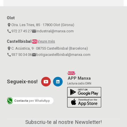
Olot
place
Ctra. Les Tries, 85 · 17800 Olot (Girona)
call
972 27 45 27
email
industrial@manxa.com
Castellbisbal
Veure més
NOU
place
C. Acústica, 9 · 08755 Castellbisbal (Barcelona)
call
937 50 34 06
email
botigacastellbisbal@manxa.com
NOU!
APP Manxa
Segueix-nos!
Lectura codis EAN
Contacta
per WhatsApp
Subscriu-te al nostre Newsletter!