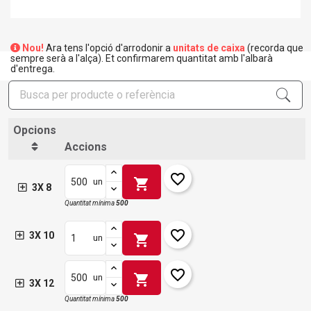
Nou!
Ara tens l'opció d'arrodonir a
unitats de caixa
(recorda que
sempre serà a l'alça). Et confirmarem quantitat amb l'albarà
d'entrega.
Opcions
Accions
favorite_border
shopping_cart
un
3X 8
Quantitat mínima
500
favorite_border
3X 10
shopping_cart
un
favorite_border
shopping_cart
un
3X 12
Quantitat mínima
500