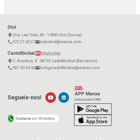
Olot
place
Ctra. Les Tries, 85 · 17800 Olot (Girona)
call
972 27 45 27
email
industrial@manxa.com
Castellbisbal
Veure més
NOU
place
C. Acústica, 9 · 08755 Castellbisbal (Barcelona)
call
937 50 34 06
email
botigacastellbisbal@manxa.com
NOU!
APP Manxa
Segueix-nos!
Lectura codis EAN
Contacta
per WhatsApp