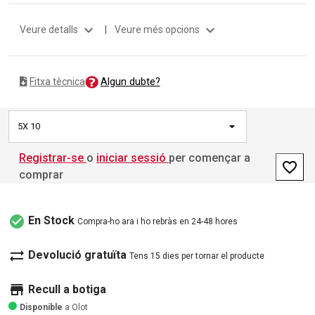
expand_more
expand_more
Veure detalls
|
Veure més opcions
Algun dubte?
Fitxa tècnica
5X 10
Registrar-se
o
iniciar sessió
per començar a
favorite_border
comprar
check_circle
En Stock
Compra-ho ara i ho rebràs en 24-48 hores
sync_alt
Devolució gratuïta
Tens 15 dies per tornar el producte
store
Recull a botiga
Disponible
a Olot