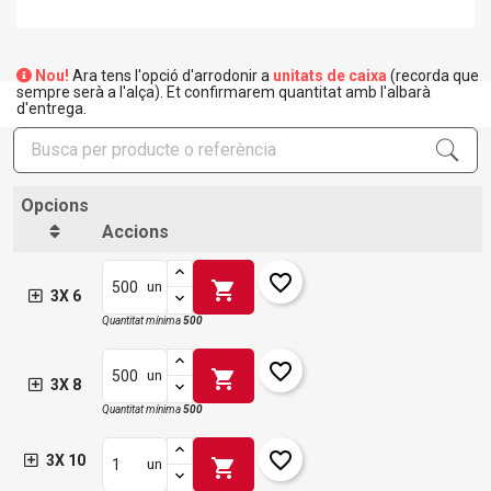
Nou!
Ara tens l'opció d'arrodonir a
unitats de caixa
(recorda que
sempre serà a l'alça). Et confirmarem quantitat amb l'albarà
d'entrega.
Opcions
Accions
favorite_border
shopping_cart
un
3X 6
Quantitat mínima
500
favorite_border
shopping_cart
un
3X 8
Quantitat mínima
500
favorite_border
3X 10
shopping_cart
un