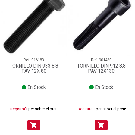
Ref.
916183
Ref.
901420
TORNILLO DIN 933 8.8
TORNILLO DIN 912 8.8
PAV 12X 80
PAV 12X130
En Stock
En Stock
Registra't
per saber el preu!
Registra't
per saber el preu!
shopping_cart
shopping_cart