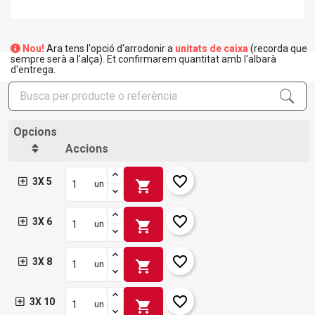
Nou!
Ara tens l'opció d'arrodonir a
unitats de caixa
(recorda que
sempre serà a l'alça). Et confirmarem quantitat amb l'albarà
d'entrega.
Opcions
Accions
favorite_border
3X 5
shopping_cart
un
favorite_border
3X 6
shopping_cart
un
favorite_border
3X 8
shopping_cart
un
favorite_border
3X 10
shopping_cart
un