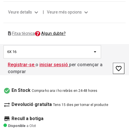
expand_more
expand_more
Veure detalls
|
Veure més opcions
Algun dubte?
Fitxa tècnica
6X 16
Registrar-se
o
iniciar sessió
per començar a
favorite_border
comprar
check_circle
En Stock
Compra-ho ara i ho rebràs en 24-48 hores
sync_alt
Devolució gratuïta
Tens 15 dies per tornar el producte
store
Recull a botiga
Disponible
a Olot