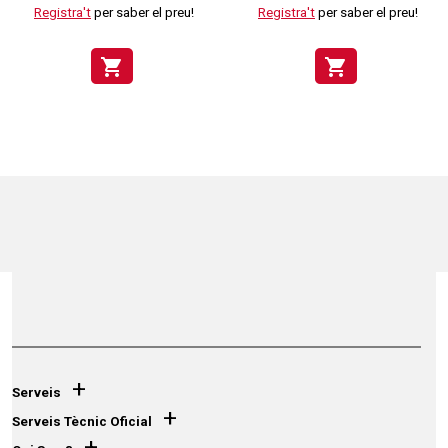
Registra't
per saber el preu!
Registra't
per saber el preu!
shopping_cart
shopping_cart
+
Serveis
+
Serveis Tècnic Oficial
+