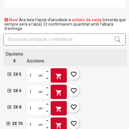
Nou!
Ara tens l'opció d'arrodonir a
unitats de caixa
(recorda que
sempre serà a l'alça). Et confirmarem quantitat amb l'albarà
d'entrega.
Opcions
Accions
favorite_border
3X 5
shopping_cart
un
favorite_border
3X 6
shopping_cart
un
favorite_border
3X 8
shopping_cart
un
favorite_border
3X 10
shopping_cart
un