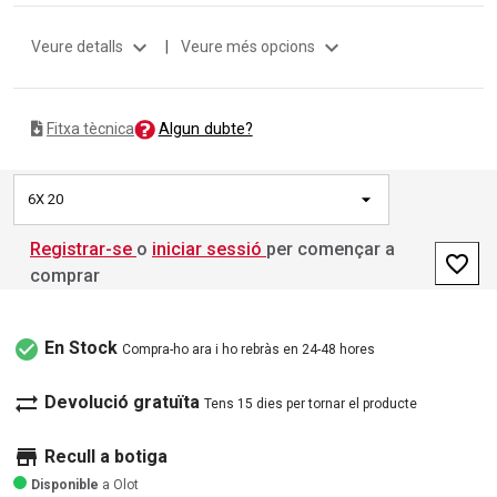
expand_more
expand_more
Veure detalls
|
Veure més opcions
Algun dubte?
Fitxa tècnica
6X 20
Registrar-se
o
iniciar sessió
per començar a
favorite_border
comprar
check_circle
En Stock
Compra-ho ara i ho rebràs en 24-48 hores
sync_alt
Devolució gratuïta
Tens 15 dies per tornar el producte
store
Recull a botiga
Disponible
a Olot