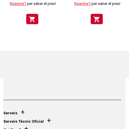
Registra't
per saber el preu!
Registra't
per saber el preu!
shopping_cart
shopping_cart
+
Serveis
+
Serveis Tècnic Oficial
+