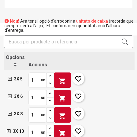
Nou!
Ara tens l'opció d'arrodonir a
unitats de caixa
(recorda que
sempre serà a l'alça). Et confirmarem quantitat amb l'albarà
d'entrega.
Opcions
Accions
favorite_border
3X 5
shopping_cart
un
favorite_border
3X 6
shopping_cart
un
favorite_border
3X 8
shopping_cart
un
favorite_border
3X 10
shopping_cart
un