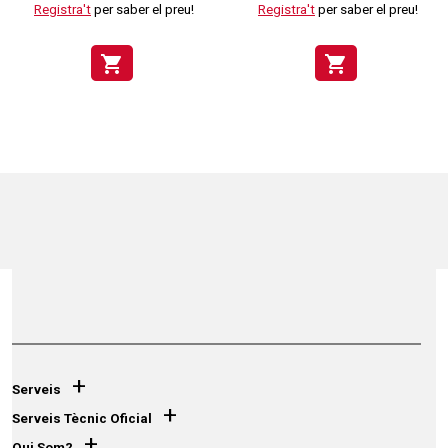
Registra't
per saber el preu!
Registra't
per saber el preu!
shopping_cart
shopping_cart
+
Serveis
+
Serveis Tècnic Oficial
+
Qui Som?