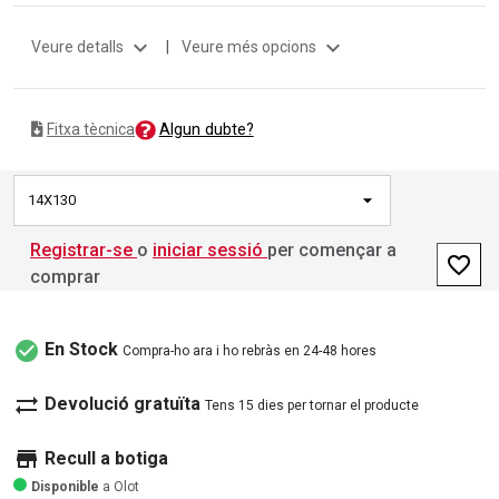
expand_more
expand_more
Veure detalls
|
Veure més opcions
Algun dubte?
Fitxa tècnica
14X130
Registrar-se
o
iniciar sessió
per començar a
favorite_border
comprar
check_circle
En Stock
Compra-ho ara i ho rebràs en 24-48 hores
sync_alt
Devolució gratuïta
Tens 15 dies per tornar el producte
store
Recull a botiga
Disponible
a Olot