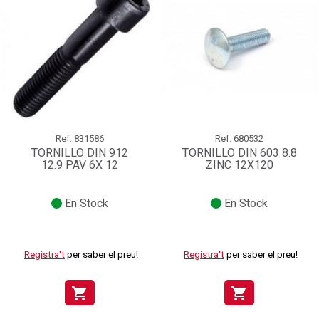
Ref.
831586
Ref.
680532
TORNILLO DIN 912
TORNILLO DIN 603 8.8
12.9 PAV 6X 12
ZINC 12X120
En Stock
En Stock
Registra't
per saber el preu!
Registra't
per saber el preu!
shopping_cart
shopping_cart