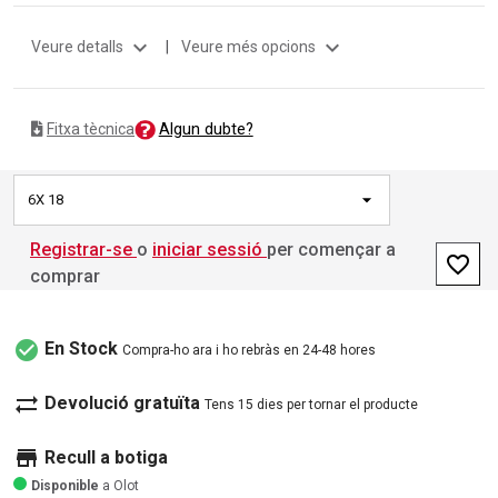
expand_more
expand_more
Veure detalls
|
Veure més opcions
Algun dubte?
Fitxa tècnica
6X 18
Registrar-se
o
iniciar sessió
per començar a
favorite_border
comprar
check_circle
En Stock
Compra-ho ara i ho rebràs en 24-48 hores
sync_alt
Devolució gratuïta
Tens 15 dies per tornar el producte
store
Recull a botiga
Disponible
a Olot