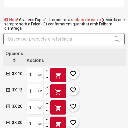
Nou!
Ara tens l'opció d'arrodonir a
unitats de caixa
(recorda que
sempre serà a l'alça). Et confirmarem quantitat amb l'albarà
d'entrega.
Opcions
Accions
favorite_border
3X 10
shopping_cart
un
favorite_border
3X 12
shopping_cart
un
favorite_border
3X 20
shopping_cart
un
favorite_border
3X 30
shopping_cart
un