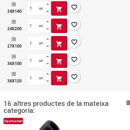
favorite_border
shopping_cart
un
24X140
favorite_border
shopping_cart
un
24X200
favorite_border
shopping_cart
un
27X100
favorite_border
shopping_cart
un
36X100
favorite_border
shopping_cart
un
36X120
16 altres productes de la mateixa
categoria:
Oportunitat!