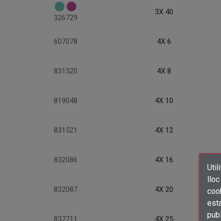
3X 40
326729
607078
4X 6
831520
4X 8
819048
4X 10
831521
4X 12
832086
4X 16
Util
lloc
832087
4X 20
cook
esta
publ
837711
4X 25