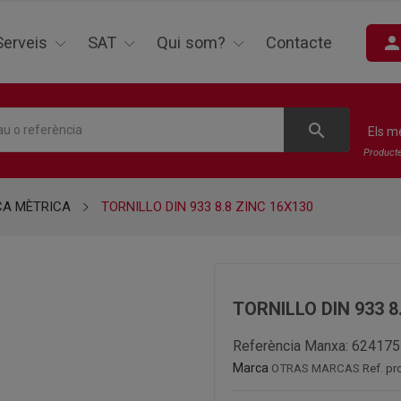
perso
Serveis
SAT
Qui som?
Contacte
search
Els m
Product
CA MÈTRICA
TORNILLO DIN 933 8.8 ZINC 16X130
TORNILLO DIN 933 8
Referència Manxa:
624175
Marca
OTRAS MARCAS
Ref. pr