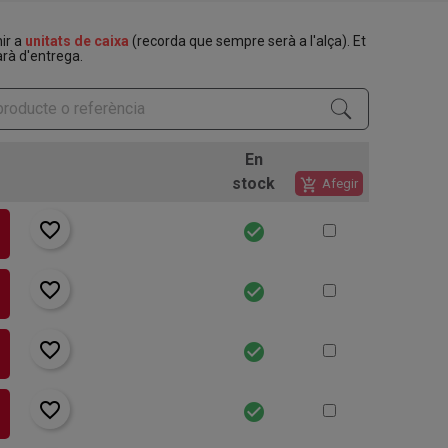
nir a
unitats de caixa
(recorda que sempre serà a l'alça). Et
rà d'entrega.
En
stock
add_shopping_cart
Afegir
favorite_border
check_circle
favorite_border
check_circle
favorite_border
check_circle
favorite_border
check_circle