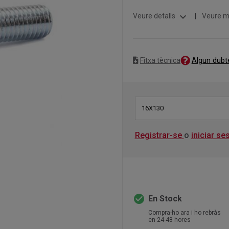
expand_more
Veure detalls
|
Veure m
Algun dubt
Fitxa tècnica
16X130
Registrar-se
o
iniciar se
check_circle
En Stock
Compra-ho ara i ho rebràs
en 24-48 hores