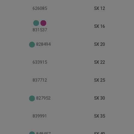
626085
5X 12
5X 16
831537
828494
5X 20
633915
5X 22
837712
5X 25
827952
5X 30
839991
5X 35