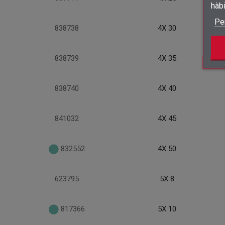
hàb
Pe
838738
4X 30
838739
4X 35
838740
4X 40
841032
4X 45
832552
4X 50
623795
5X 8
817366
5X 10