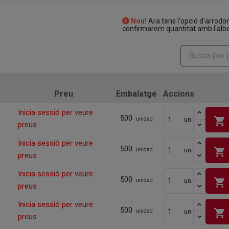
Nou!
Ara tens l'opció d'arrodo
confirmarem quantitat amb l'alba
Preu
Embalatge
Accions
Inicia sessió per veure
500
shopping_cart
un
unidad
preus
Inicia sessió per veure
500
shopping_cart
un
unidad
preus
Inicia sessió per veure
500
shopping_cart
un
unidad
preus
Inicia sessió per veure
500
shopping_cart
un
unidad
preus