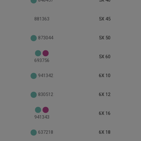
848457
5X 40
881363
5X 45
873044
5X 50
5X 60
693756
941342
6X 10
830512
6X 12
6X 16
941343
637218
6X 18