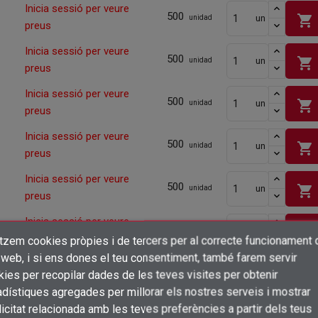
Inicia sessió per veure
500
shopping_cart
un
unidad
preus
Inicia sessió per veure
500
shopping_cart
un
unidad
preus
Inicia sessió per veure
500
shopping_cart
un
unidad
preus
Inicia sessió per veure
500
shopping_cart
un
unidad
preus
Inicia sessió per veure
500
shopping_cart
un
unidad
preus
Inicia sessió per veure
500
shopping_cart
un
unidad
preus
itzem cookies pròpies i de tercers per al correcte funcionament 
×
Crear una llista de desitjos
 web, i si ens dones el teu consentiment, també farem servir
Inicia sessió per veure
Connectar-se
500
shopping_cart
ies per recopilar dades de les teves visites per obtenir
un
unidad
preus
dístiques agregades per millorar els nostres serveis i mostrar
×
Afegir a la llista de desitjos
Nom de la llista de desitjos
Inicia sessió per veure
icitat relacionada amb les teves preferències a partir dels teus
Cal que connecteu per a desar els productes a la vostra llista de desitjos
500
un
unidad