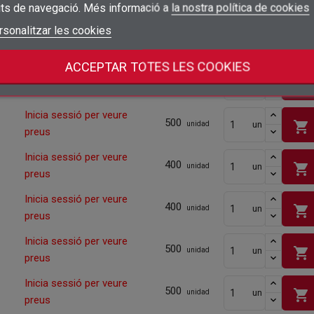
shopping_cart
preus
its de navegació. Més informació a
la nostra política de cookies
add_circle_outline
Crear una llista nova
Connectar-se
rsonalitzar les cookies
Cancel·lar
Inicia sessió per veure
500
shopping_cart
un
unidad
Crear una llista de desitjos
Cancel·lar
preus
ACCEPTAR TOTES LES COOKIES
Inicia sessió per veure
500
shopping_cart
un
unidad
preus
Inicia sessió per veure
500
shopping_cart
un
unidad
preus
Inicia sessió per veure
400
shopping_cart
un
unidad
preus
Inicia sessió per veure
400
shopping_cart
un
unidad
preus
Inicia sessió per veure
500
shopping_cart
un
unidad
preus
Inicia sessió per veure
500
shopping_cart
un
unidad
preus