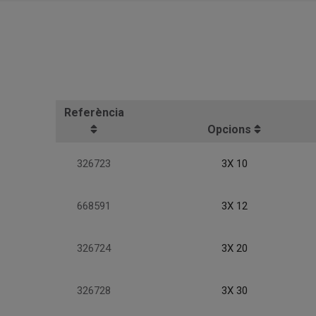
Referència
Opcions
326723
3X 10
668591
3X 12
326724
3X 20
326728
3X 30