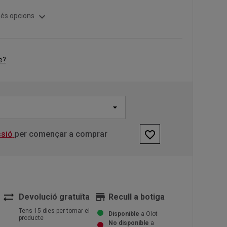
expand_more
és opcions
e?
favorite_border
ssió
per començar a comprar
sync_alt
store
Devolució gratuïta
Recull a botiga
Tens 15 dies per tornar el
Disponible
a Olot
producte
No disponible
a