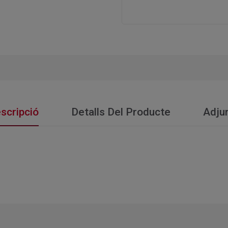
scripció
Detalls Del Producte
Adju