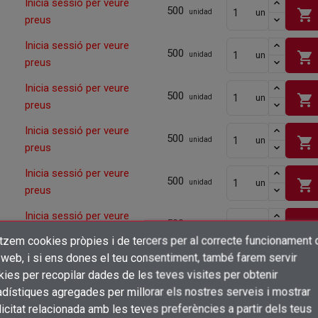
Inicia sessió per veure
500
shopping_cart
un
unidad
preus
Inicia sessió per veure
500
shopping_cart
un
unidad
preus
Inicia sessió per veure
500
shopping_cart
un
unidad
preus
Inicia sessió per veure
500
shopping_cart
un
unidad
preus
Inicia sessió per veure
500
shopping_cart
un
unidad
preus
Inicia sessió per veure
500
shopping_cart
un
unidad
preus
itzem cookies pròpies i de tercers per al correcte funcionament 
×
Crear una llista de desitjos
 web, i si ens dones el teu consentiment, també farem servir
Inicia sessió per veure
500
shopping_cart
un
unidad
Connectar-se
ies per recopilar dades de les teves visites per obtenir
preus
dístiques agregades per millorar els nostres serveis i mostrar
×
Afegir a la llista de desitjos
Inicia sessió per veure
Nom de la llista de desitjos
icitat relacionada amb les teves preferències a partir dels teus
500
Cal que connecteu per a desar els productes a la vostra llista de desitjos
shopping_cart
un
unidad