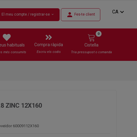
expand_more
CA
n
person
El meu compte / registrar-se
Fes-te client
expand_more
0
Compra ràpida
eus habituals
Cistella
Escriu els codis
es més consumits
Tria pressupost o comanda
.8 ZINC 12X160
roveïdor 60009112X160