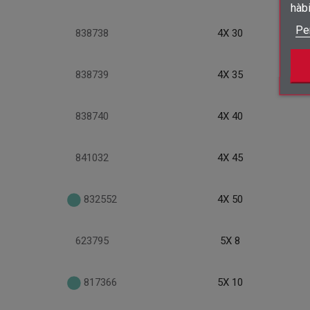
hàb
Pe
838738
4X 30
838739
4X 35
838740
4X 40
841032
4X 45
832552
4X 50
623795
5X 8
817366
5X 10