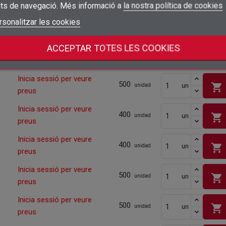
preus
its de navegació. Més informació a
la nostra política de cookies
add_circle_outline
Crear una llista nova
Inicia sessió per veure
Connectar-se
rsonalitzar les cookies
Cancel·lar
500
shopping_cart
un
unidad
preus
Crear una llista de desitjos
Cancel·lar
ACCEPTAR TOTES LES COOKIES
Inicia sessió per veure
500
shopping_cart
un
unidad
preus
Inicia sessió per veure
500
shopping_cart
un
unidad
preus
Inicia sessió per veure
400
shopping_cart
un
unidad
preus
Inicia sessió per veure
400
shopping_cart
un
unidad
preus
Inicia sessió per veure
500
shopping_cart
un
unidad
preus
Inicia sessió per veure
500
shopping_cart
un
unidad
preus