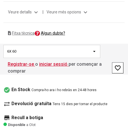
expand_more
expand_more
Veure detalls
|
Veure més opcions
Algun dubte?
Fitxa tècnica
6X 60
Registrar-se
o
iniciar sessió
per començar a
favorite_border
comprar
check_circle
En Stock
Compra-ho ara i ho rebràs en 24-48 hores
sync_alt
Devolució gratuïta
Tens 15 dies per tornar el producte
store
Recull a botiga
Disponible
a Olot