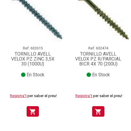
Ref.
632615
Ref.
632474
TORNILLO AVELL
TORNILLO AVELL
VELOX PZ ZINC 3,5X
VELOX PZ R/PARCIAL
30 (1000U)
BICR 4X 70 (200U)
En Stock
En Stock
Registra't
per saber el preu!
Registra't
per saber el preu!
shopping_cart
shopping_cart