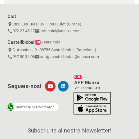
Olot
place
Ctra. Les Tries, 85 · 17800 Olot (Girona)
call
972 27 45 27
email
industrial@manxa.com
Castellbisbal
Veure més
NOU
place
C. Acústica, 9 · 08755 Castellbisbal (Barcelona)
call
937 50 34 06
email
botigacastellbisbal@manxa.com
NOU!
APP Manxa
Segueix-nos!
Lectura codis EAN
Contacta
per WhatsApp
Subscriu-te al nostre Newsletter!