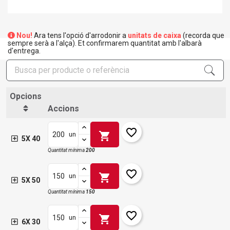
Nou!
Ara tens l'opció d'arrodonir a
unitats de caixa
(recorda que
sempre serà a l'alça). Et confirmarem quantitat amb l'albarà
d'entrega.
Opcions
Accions
favorite_border
shopping_cart
un
5X 40
Quantitat mínima
200
favorite_border
shopping_cart
un
5X 50
Quantitat mínima
150
favorite_border
shopping_cart
un
6X 30