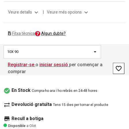
expand_more
expand_more
Veure detalls
|
Veure més opcions
Algun dubte?
Fitxa tècnica
10X 90
Registrar-se
o
iniciar sessió
per començar a
favorite_border
comprar
check_circle
En Stock
Compra-ho ara i ho rebràs en 24-48 hores
sync_alt
Devolució gratuïta
Tens 15 dies per tornar el producte
store
Recull a botiga
Disponible
a Olot