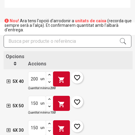
Nou!
Ara tens l'opció d'arrodonir a
unitats de caixa
(recorda que
sempre serà a l'alça). Et confirmarem quantitat amb l'albarà
d'entrega.
Opcions
Accions
favorite_border
shopping_cart
un
5X 40
Quantitat mínima
200
favorite_border
shopping_cart
un
5X 50
Quantitat mínima
150
favorite_border
shopping_cart
un
6X 30