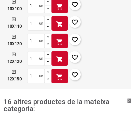
favorite_border
shopping_cart
un
10X100
favorite_border
shopping_cart
un
10X110
favorite_border
shopping_cart
un
10X120
favorite_border
shopping_cart
un
12X120
favorite_border
shopping_cart
un
12X150
16 altres productes de la mateixa
categoria: