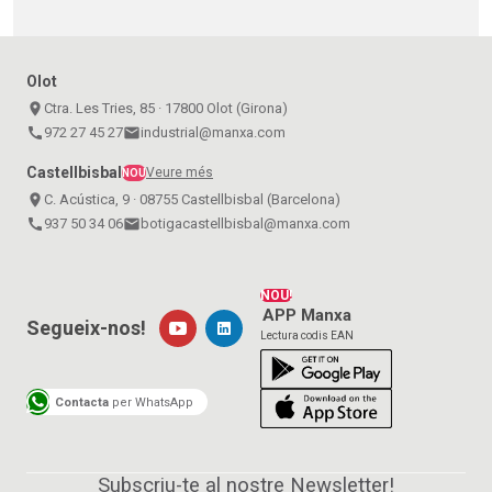
Olot
place
Ctra. Les Tries, 85 · 17800 Olot (Girona)
call
972 27 45 27
email
industrial@manxa.com
Castellbisbal
Veure més
NOU
place
C. Acústica, 9 · 08755 Castellbisbal (Barcelona)
call
937 50 34 06
email
botigacastellbisbal@manxa.com
NOU!
APP Manxa
Segueix-nos!
Lectura codis EAN
Contacta
per WhatsApp
Subscriu-te al nostre Newsletter!