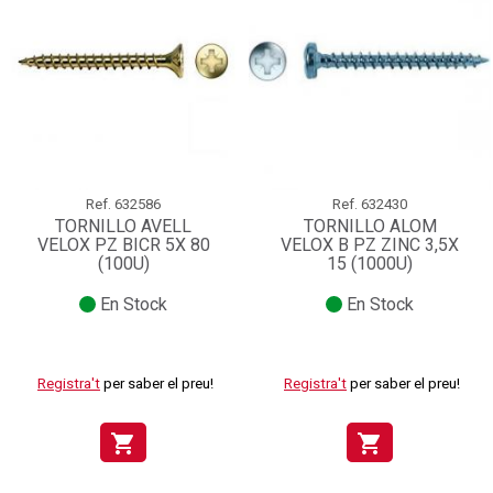
Ref.
632586
Ref.
632430
TORNILLO AVELL
TORNILLO ALOM
VELOX PZ BICR 5X 80
VELOX B PZ ZINC 3,5X
(100U)
15 (1000U)
En Stock
En Stock
Registra't
per saber el preu!
Registra't
per saber el preu!
shopping_cart
shopping_cart