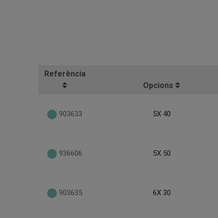
Referència
Opcions
903633
5X 40
936606
5X 50
903635
6X 30