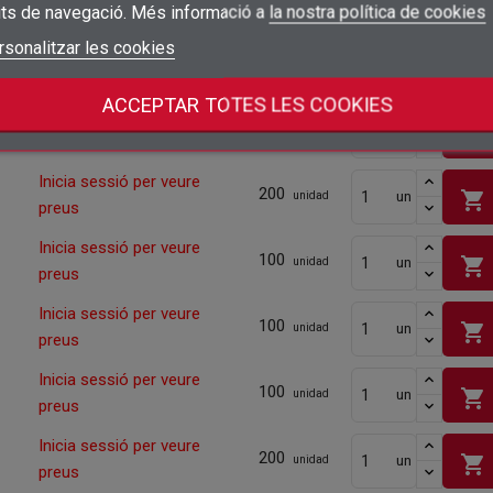
its de navegació. Més informació a
la nostra política de cookies
Quantitat mínima
100
add_circle_outline
Crear una llista nova
Connectar-se
rsonalitzar les cookies
Cancel·lar
Inicia sessió per veure
100
shopping_cart
un
unidad
Crear una llista de desitjos
Cancel·lar
preus
ACCEPTAR TOTES LES COOKIES
Inicia sessió per veure
200
shopping_cart
un
unidad
preus
Inicia sessió per veure
200
shopping_cart
un
unidad
preus
Inicia sessió per veure
100
shopping_cart
un
unidad
preus
Inicia sessió per veure
100
shopping_cart
un
unidad
preus
Inicia sessió per veure
100
shopping_cart
un
unidad
preus
Inicia sessió per veure
200
shopping_cart
un
unidad
preus