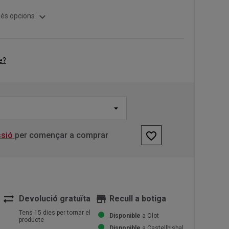
expand_more
és opcions
e?
favorite_border
ssió
per començar a comprar
sync_alt
store
Devolució gratuïta
Recull a botiga
Tens 15 dies per tornar el
Disponible
a Olot
producte
Disponible
a Castellbisbal