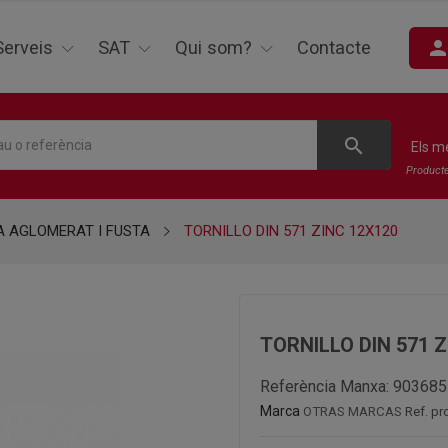
perso
Serveis
SAT
Qui som?
Contacte
search
Els m
Product
A AGLOMERAT I FUSTA
TORNILLO DIN 571 ZINC 12X120
TORNILLO DIN 571 
Referència Manxa:
903685
Marca
OTRAS MARCAS
Ref. pr