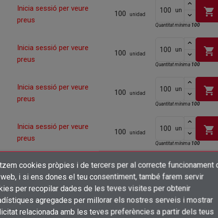
Inicia sessió per veure
shopping_cart
un
100
unidad
preus
Quantitat mínima
100
Inicia sessió per veure
shopping_cart
un
100
unidad
preus
Quantitat mínima
100
Inicia sessió per veure
shopping_cart
un
100
unidad
preus
Quantitat mínima
100
Inicia sessió per veure
shopping_cart
un
100
unidad
preus
Quantitat mínima
100
itzem cookies pròpies i de tercers per al correcte funcionament 
Inicia sessió per veure
shopping_cart
un
×
100
Crear una llista de desitjos
unidad
 web, i si ens dones el teu consentiment, també farem servir
preus
Quantitat mínima
100
Connectar-se
ies per recopilar dades de les teves visites per obtenir
dístiques agregades per millorar els nostres serveis i mostrar
×
Inicia sessió per veure
Afegir a la llista de desitjos
Nom de la llista de desitjos
shopping_cart
un
100
icitat relacionada amb les teves preferències a partir dels teus
Cal que connecteu per a desar els productes a la vostra llista de desitjos
unidad
preus