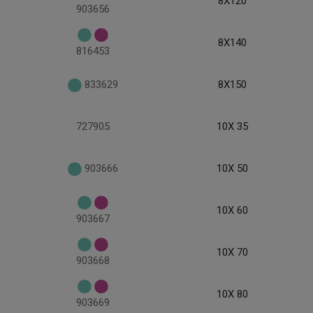
8X120
903656
8X140
816453
833629
8X150
727905
10X 35
903666
10X 50
10X 60
903667
10X 70
903668
10X 80
903669