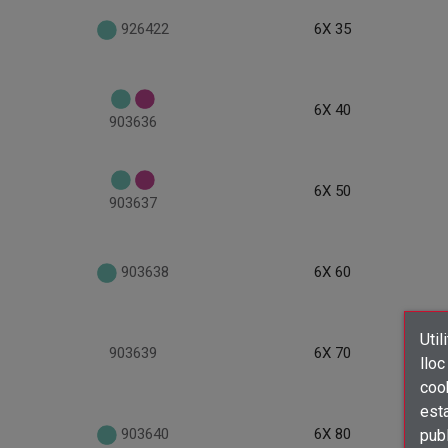
926422
6X 35
6X 40
903636
6X 50
903637
903638
6X 60
Util
903639
6X 70
lloc
cook
esta
903640
6X 80
publ