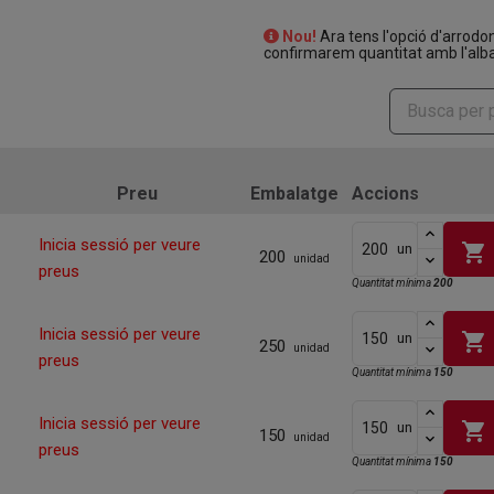
Nou!
Ara tens l'opció d'arrodo
confirmarem quantitat amb l'alba
Preu
Embalatge
Accions
Inicia sessió per veure
shopping_cart
un
200
unidad
preus
Quantitat mínima
200
Inicia sessió per veure
shopping_cart
un
250
unidad
preus
Quantitat mínima
150
Inicia sessió per veure
shopping_cart
un
150
unidad
preus
Quantitat mínima
150