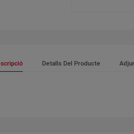
scripció
Detalls Del Producte
Adju