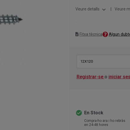
expand_more
Veure detalls
|
Veure m
Algun dubt
Fitxa tècnica
12X120
Registrar-se
o
iniciar se
check_circle
En Stock
Compra-ho ara i ho rebràs
en 24-48 hores