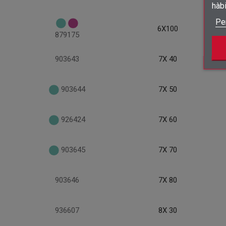
hàb
Pe
6X100
879175
903643
7X 40
903644
7X 50
926424
7X 60
903645
7X 70
903646
7X 80
936607
8X 30