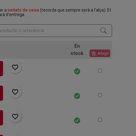
nir a
unitats de caixa
(recorda que sempre serà a l'alça). Et
rà d'entrega.
En
stock
add_shopping_cart
Afegir
favorite_border
check_circle
favorite_border
check_circle
favorite_border
check_circle