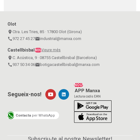
Olot
place
Ctra. Les Tries, 85 · 17800 Olot (Girona)
call
972 27 45 27
email
industrial@manxa.com
Castellbisbal
Veure més
NOU
place
C. Acústica, 9 · 08755 Castellbisbal (Barcelona)
call
937 50 34 06
email
botigacastellbisbal@manxa.com
NOU!
APP Manxa
Segueix-nos!
Lectura codis EAN
Contacta
per WhatsApp
Subscriu-te al nostre Newsletter!