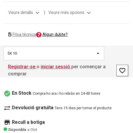
expand_more
expand_more
Veure detalls
|
Veure més opcions
Algun dubte?
Fitxa tècnica
5X 10
Registrar-se
o
iniciar sessió
per començar a
favorite_border
comprar
check_circle
En Stock
Compra-ho ara i ho rebràs en 24-48 hores
sync_alt
Devolució gratuïta
Tens 15 dies per tornar el producte
store
Recull a botiga
Disponible
a Olot