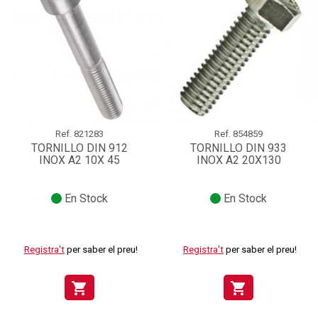
Ref.
821283
Ref.
854859
TORNILLO DIN 912
TORNILLO DIN 933
INOX A2 10X 45
INOX A2 20X130
En Stock
En Stock
Registra't
per saber el preu!
Registra't
per saber el preu!
shopping_cart
shopping_cart