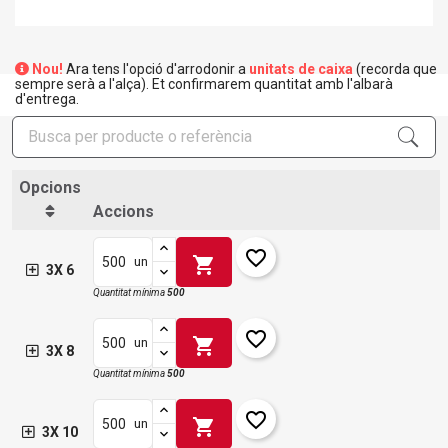
Nou!
Ara tens l'opció d'arrodonir a
unitats de caixa
(recorda que
sempre serà a l'alça). Et confirmarem quantitat amb l'albarà
d'entrega.
Opcions
Accions
favorite_border
shopping_cart
un
3X 6
Quantitat mínima
500
favorite_border
shopping_cart
un
3X 8
Quantitat mínima
500
favorite_border
shopping_cart
un
3X 10