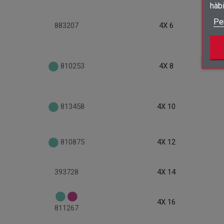
hàb
Pe
883207
4X 6
810253
4X 8
813458
4X 10
810875
4X 12
393728
4X 14
4X 16
811267