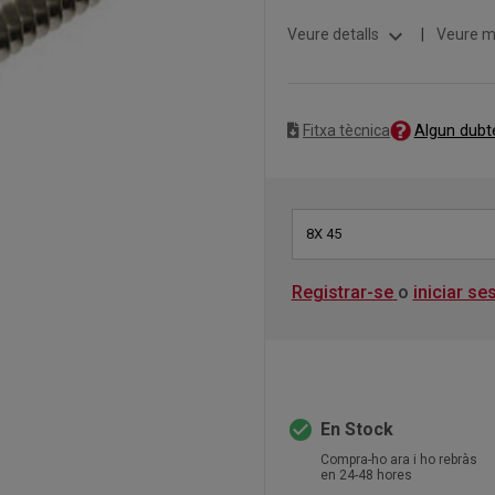
expand_more
Veure detalls
|
Veure m
Algun dubt
Fitxa tècnica
8X 45
Registrar-se
o
iniciar se
check_circle
En Stock
Compra-ho ara i ho rebràs
en 24-48 hores