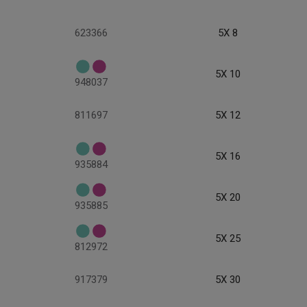
623366
5X 8
5X 10
948037
811697
5X 12
5X 16
935884
5X 20
935885
5X 25
812972
917379
5X 30