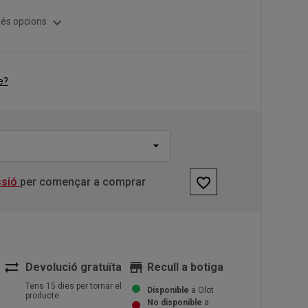
expand_more
és opcions
e?
favorite_border
ssió
per començar a comprar
sync_alt
store
Devolució gratuïta
Recull a botiga
Tens 15 dies per tornar el
Disponible
a Olot
producte
No disponible
a