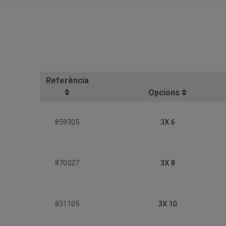
Referència
Opcions
859305
3X 6
870527
3X 8
831105
3X 10