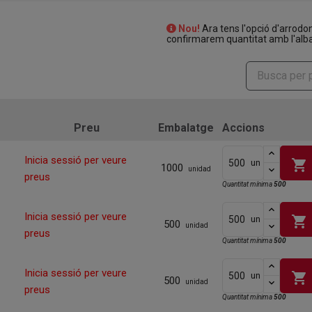
Nou!
Ara tens l'opció d'arrodo
confirmarem quantitat amb l'alba
Preu
Embalatge
Accions
Inicia sessió per veure
shopping_cart
un
1000
unidad
preus
Quantitat mínima
500
Inicia sessió per veure
shopping_cart
un
500
unidad
preus
Quantitat mínima
500
Inicia sessió per veure
shopping_cart
un
500
unidad
preus
Quantitat mínima
500