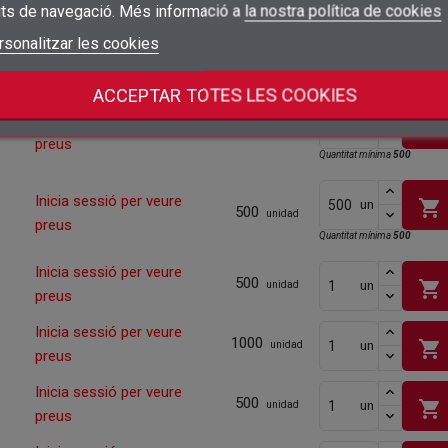
its de navegació. Més informació a
la nostra política de cookies
add_circle_outline
Crear una llista nova
Inicia sessió per veure
Connectar-se
rsonalitzar les cookies
shopping_cart
Cancel·lar
un
500
unidad
preus
Crear una llista de desitjos
Cancel·lar
Quantitat mínima
500
ACCEPTAR TOTES LES COOKIES
Inicia sessió per veure
shopping_cart
un
500
unidad
preus
Quantitat mínima
500
Inicia sessió per veure
shopping_cart
un
500
unidad
preus
Quantitat mínima
500
Inicia sessió per veure
500
shopping_cart
un
unidad
preus
Inicia sessió per veure
1000
shopping_cart
un
unidad
preus
Inicia sessió per veure
500
shopping_cart
un
unidad
preus