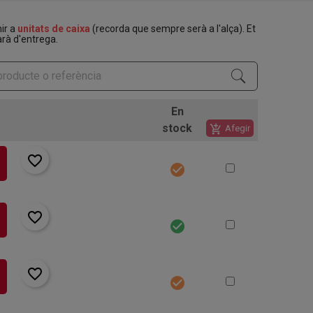
nir a
unitats de caixa
(recorda que sempre serà a l'alça). Et
rà d'entrega.
En
stock
add_shopping_cart
Afegir
favorite_border
check_circle
favorite_border
check_circle
favorite_border
check_circle