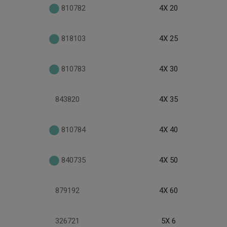
810782
4X 20
818103
4X 25
810783
4X 30
843820
4X 35
810784
4X 40
840735
4X 50
879192
4X 60
326721
5X 6