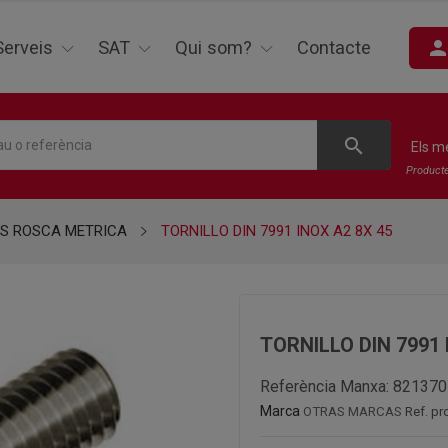
perso
Serveis
SAT
Qui som?
Contacte
search
Els m
Product
S ROSCA METRICA
TORNILLO DIN 7991 INOX A2 8X 45
TORNILLO DIN 7991 
Referència Manxa:
821370
Marca
OTRAS MARCAS
Ref. pr