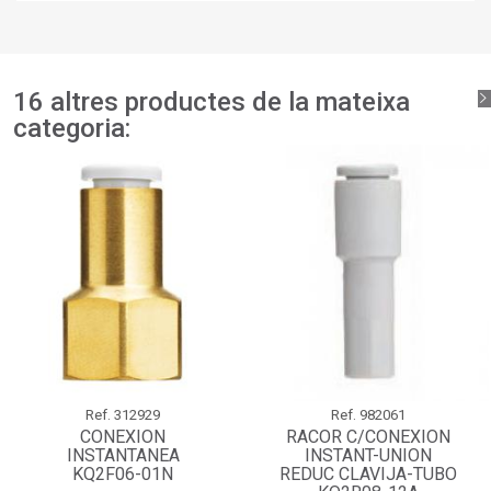
llista de desitjos.
add_circle_outline
Crear una llista nova
Connectar-se
Cancel·lar
Crear una llista de desitjos
Cancel·lar
16 altres productes de la mateixa
categoria:
Ref.
312929
Ref.
982061
CONEXION
RACOR C/CONEXION
INSTANTANEA
INSTANT-UNION
KQ2F06-01N
REDUC CLAVIJA-TUBO