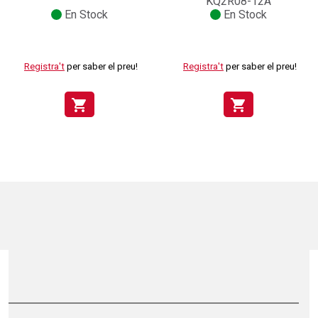
KQ2R08-12A
En Stock
En Stock
Registra't
per saber el preu!
Registra't
per saber el preu!
shopping_cart
shopping_cart