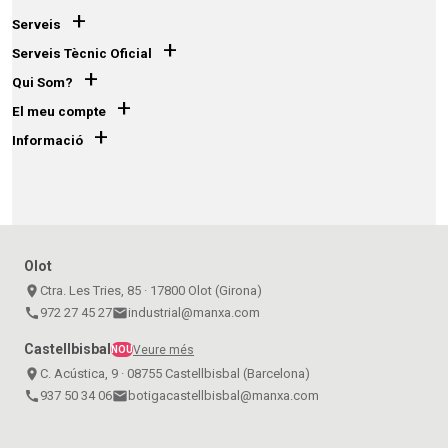
+
Serveis
+
Serveis Tècnic Oficial
+
Qui Som?
+
El meu compte
+
Informació
Olot
place
Ctra. Les Tries, 85 · 17800 Olot (Girona)
call
972 27 45 27
email
industrial@manxa.com
Castellbisbal
Veure més
NOU
place
C. Acústica, 9 · 08755 Castellbisbal (Barcelona)
call
937 50 34 06
email
botigacastellbisbal@manxa.com