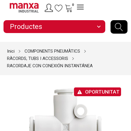
0
Productes
expand_more
Inici
COMPONENTS PNEUMÀTICS
RÀCORDS, TUBS I ACCESSORIS
RACORDAJE CON CONEXIÓN INSTANTÁNEA
OPORTUNITAT