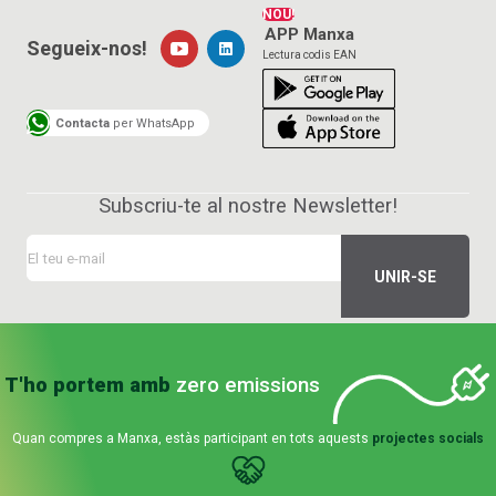
NOU!
APP Manxa
Segueix-nos!
Lectura codis EAN
Contacta
per WhatsApp
Subscriu-te al nostre Newsletter!
T'ho portem amb
zero emissions
Quan compres a Manxa, estàs participant en tots aquests
projectes socials