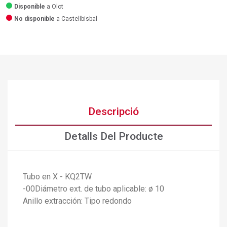
Disponible
a Olot
No disponible
a Castellbisbal
Descripció
Detalls Del Producte
Tubo en X - KQ2TW
×
Crear una llista de desitjos
×
-00Diámetro ext. de tubo aplicable: ø 10
Connectar-se
Anillo extracción: Tipo redondo
×
Afegir a la llista de desitjos
Nom de la llista de desitjos
Cal que connecteu per a desar els productes a la vostra