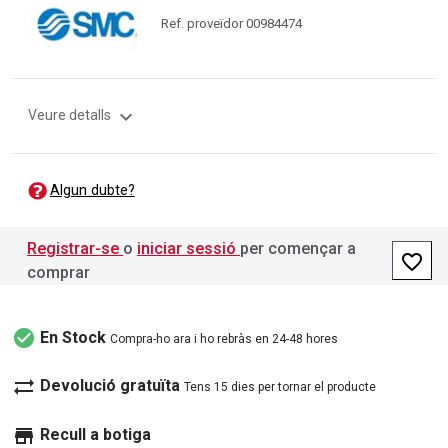
Ref. proveïdor 00984474
expand_more
Veure detalls
Algun dubte?
Registrar-se
o
iniciar sessió
per començar a
favorite_border
comprar
check_circle
En Stock
Compra-ho ara i ho rebràs en 24-48 hores
sync_alt
Devolució gratuïta
Tens 15 dies per tornar el producte
store
Recull a botiga