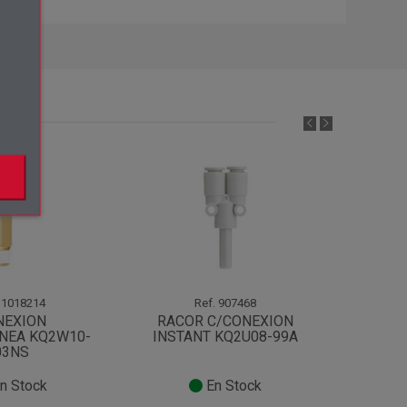
×
.
1018214
Ref.
907468
NEXION
RACOR C/CONEXION
NEA KQ2W10-
INSTANT KQ2U08-99A
INSTA
03NS
n Stock
En Stock