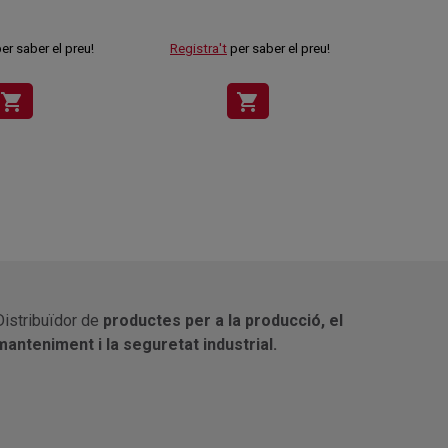
er saber el preu!
Registra't
per saber el preu!
Registr
shopping_cart
shopping_cart
Distribuïdor de
productes per a la producció, el
manteniment i la seguretat industrial.