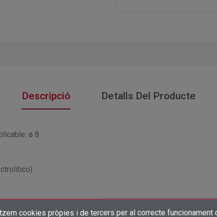
Descripció
Detalls Del Producte
licable: ø 8
trolítico)
itzem cookies pròpies i de tercers per al correcte funcionament 