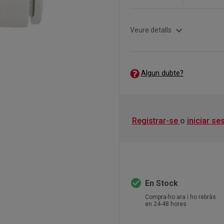
expand_more
Veure detalls
Algun dubte?
Registrar-se
o
iniciar se
check_circle
En Stock
Compra-ho ara i ho rebràs
en 24-48 hores