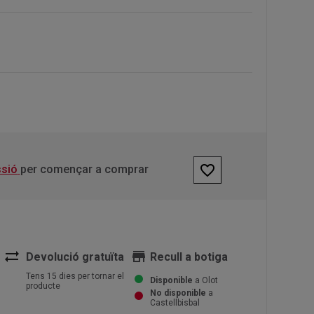
favorite_border
ssió
per començar a comprar
sync_alt
store
Devolució gratuïta
Recull a botiga
Tens 15 dies per tornar el
Disponible
a Olot
producte
No disponible
a
Castellbisbal