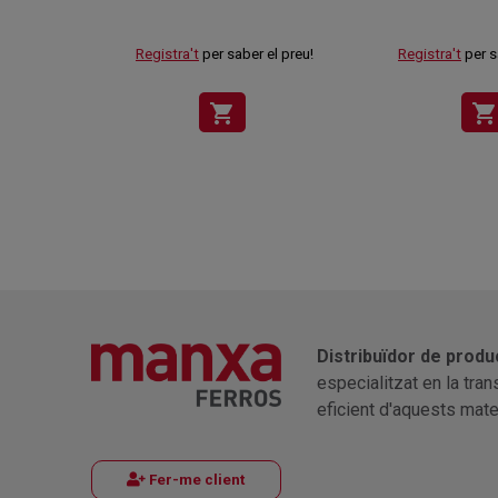
Registra't
per saber el preu!
Registra't
per s
shopping_cart
shopping_cart
Distribuïdor de produ
especialitzat en la tra
eficient d'aquests mater
Fer-me client