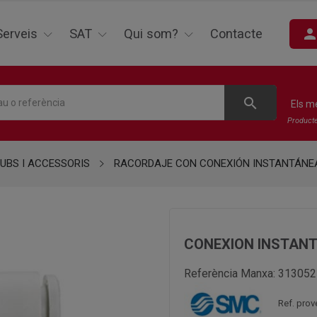
perso
Serveis
SAT
Qui som?
Contacte
search
Els m
Product
UBS I ACCESSORIS
RACORDAJE CON CONEXIÓN INSTANTÁNE
CONEXION INSTANT
Referència Manxa:
313052
Ref. pro