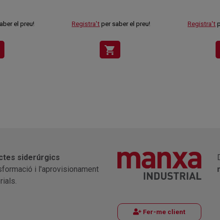
aber el preu!
Registra't
per saber el preu!
Registra't
p
shopping_cart
ctes siderúrgics
nsformació i l'aprovisionament
ials.
Fer-me client