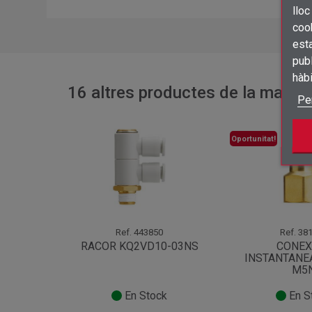
lloc
cook
esta
publ
hàb
16 altres productes de la mateix
Pe
Oportunitat!
Ref.
443850
Ref.
381
RACOR KQ2VD10-03NS
CONEX
INSTANTANE
M5
En Stock
En S