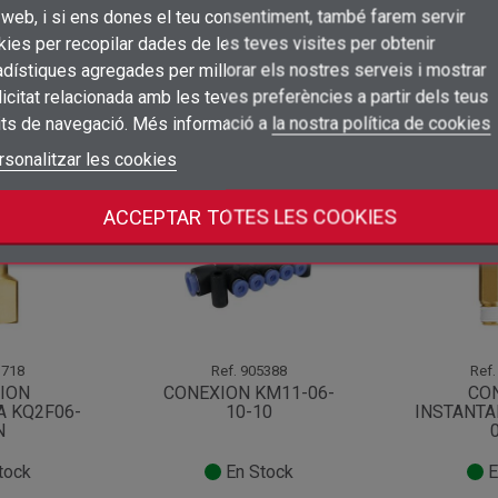
×
Crear una llista de desitjos
 web, i si ens dones el teu consentiment, també farem servir
Connectar-se
ies per recopilar dades de les teves visites per obtenir
dístiques agregades per millorar els nostres serveis i mostrar
×
Afegir a la llista de desitjos
Nom de la llista de desitjos
icitat relacionada amb les teves preferències a partir dels teus
Cal que connecteu per a desar els productes a la vostra llista de desitjos
its de navegació. Més informació a
la nostra política de cookies
add_circle_outline
a categoria:
Crear una llista nova
Connectar-se
rsonalitzar les cookies
Cancel·lar
Crear una llista de desitjos
Cancel·lar
ACCEPTAR TOTES LES COOKIES
Oportunitat!
718
Ref.
905388
Ref.
ION
CONEXION KM11-06-
CO
A KQ2F06-
10-10
INSTANTA
N
tock
En Stock
E