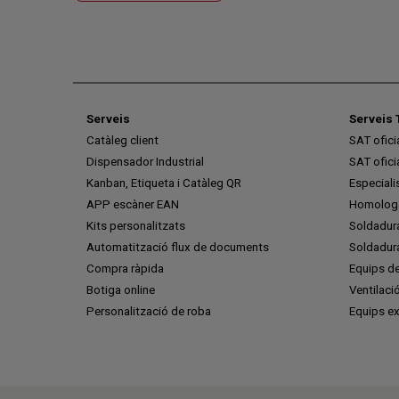
Serveis
Serveis 
Catàleg client
SAT ofic
Dispensador Industrial
SAT ofic
Kanban, Etiqueta i Catàleg QR
Especiali
APP escàner EAN
Homologa
Kits personalitzats
Soldadur
Automatització flux de documents
Soldadura
Compra ràpida
Equips de
Botiga online
Ventilaci
Personalització de roba
Equips ex