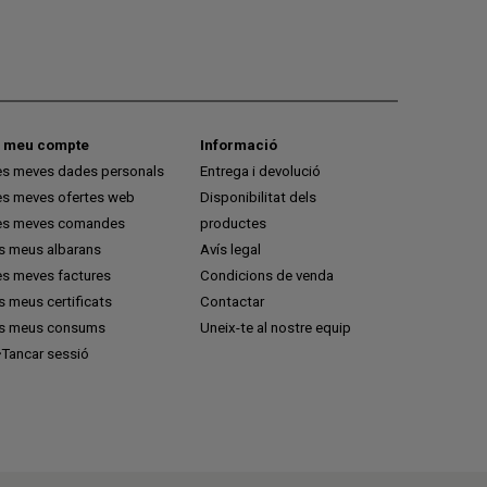
l meu compte
Informació
es meves dades personals
Entrega i devolució
es meves ofertes web
Disponibilitat dels
es meves comandes
productes
ls meus albarans
Avís legal
es meves factures
Condicions de venda
s meus certificats
Contactar
ls meus consums
Uneix-te al nostre equip
Tancar sessió