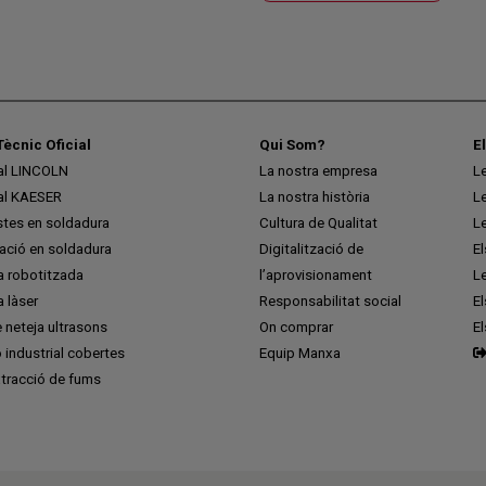
Tècnic Oficial
Qui Som?
E
ial LINCOLN
La nostra empresa
L
ial KAESER
La nostra història
L
stes en soldadura
Cultura de Qualitat
L
ció en soldadura
Digitalització de
E
a robotitzada
l’aprovisionament
L
 làser
Responsabilitat social
El
 neteja ultrasons
On comprar
E
ó industrial cobertes
Equip Manxa
tracció de fums