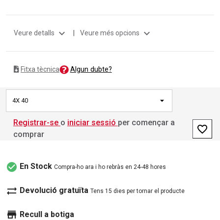
expand_more
expand_more
Veure detalls
|
Veure més opcions
Algun dubte?
Fitxa tècnica
4X 40
Registrar-se
o
iniciar sessió
per començar a
favorite_border
comprar
check_circle
En Stock
Compra-ho ara i ho rebràs en 24-48 hores
sync_alt
Devolució gratuïta
Tens 15 dies per tornar el producte
store
Recull a botiga