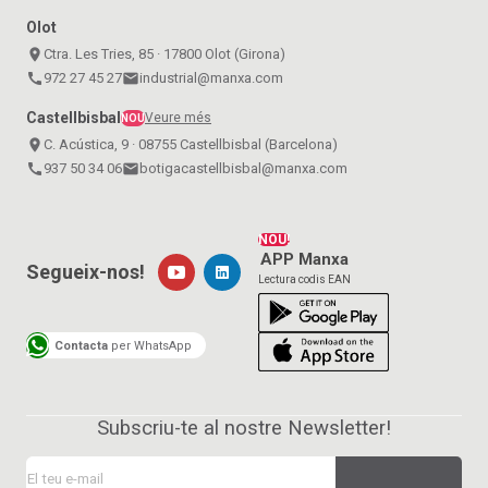
Olot
place
Ctra. Les Tries, 85 · 17800 Olot (Girona)
call
972 27 45 27
email
industrial@manxa.com
Castellbisbal
Veure més
NOU
place
C. Acústica, 9 · 08755 Castellbisbal (Barcelona)
call
937 50 34 06
email
botigacastellbisbal@manxa.com
NOU!
APP Manxa
Segueix-nos!
Lectura codis EAN
Contacta
per WhatsApp
Subscriu-te al nostre Newsletter!