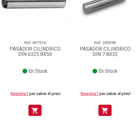
Ref.
857574
Ref.
309398
PASADOR CILINDRICO
PASADOR CILINDRICO
DIN 6325 8X50
DIN 7 8X32
En Stock
En Stock
Registra't
per saber el preu!
Registra't
per saber el preu!
shopping_cart
shopping_cart