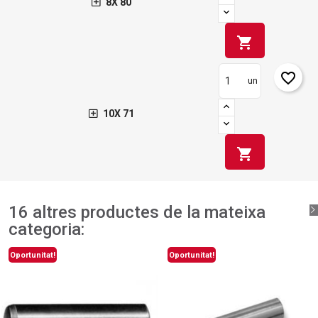
8X 80
shopping_cart
favorite_border
un
10X 71
shopping_cart
16 altres productes de la mateixa
categoria:
Oportunitat!
Oportunitat!